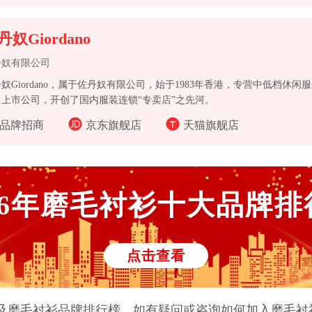
丹奴Giordano
丹奴有限公司
奴Giordano，属于佐丹奴有限公司，始于1983年香港，专营中低档休
，上市公司，开创了国内服装连锁“专卖店”之先河。
品牌招商
京东旗舰店
天猫旗舰店
6
年
磨毛衬衫
十大品牌排
点击查看
及
磨毛衬衫
品牌排行榜。如有疑问或咨询如何加入
磨毛衬