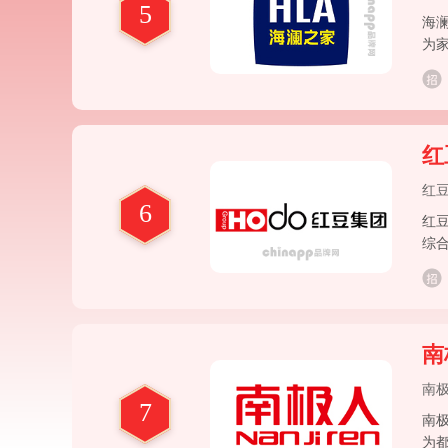
5
海
为家
红
红
6
红
综
“红
南
南
7
南
为