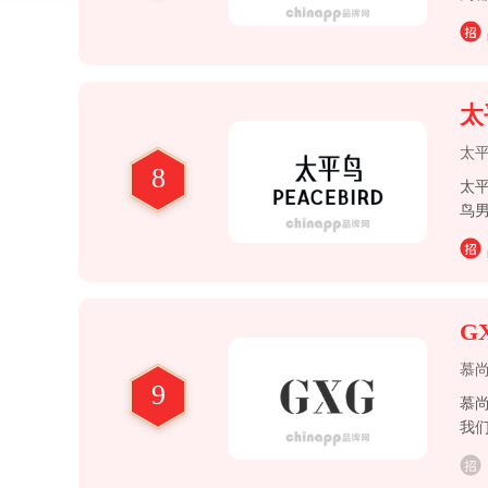
太
太
8
太平
鸟男
牌
G
慕
9
慕
我