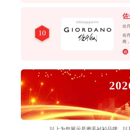
佐
佐
10
佐丹
商
202
以上为您展示是
磨毛衬衫
品牌，以