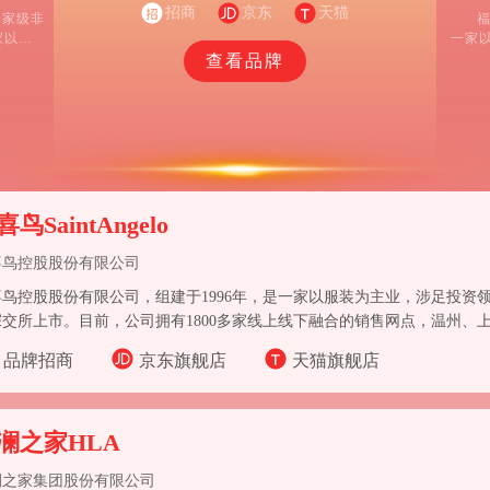
围绕转型升级、科技创新，砥砺前行，确立了高档品
招商
京东
天猫
国家级非
福
牌服饰的行业龙头地位，品牌价值405.89亿元，男衬
家以设
一家
衫品类连续28年获得全国市场综合占有率第一，男西
、职业
查看品牌
服品类连续25年获得全国市场综合占有率第一。
现有高
。
鸟SaintAngelo
喜鸟控股股份有限公司
鸟控股股份有限公司，组建于1996年，是一家以服装为主业，涉足投资领
深交所上市。目前，公司拥有1800多家线上线下融合的销售网点，温州、
售收入50多亿元，位列中国服装行业百强企业。
品牌招商
京东旗舰店
天猫旗舰店
澜之家HLA
澜之家集团股份有限公司