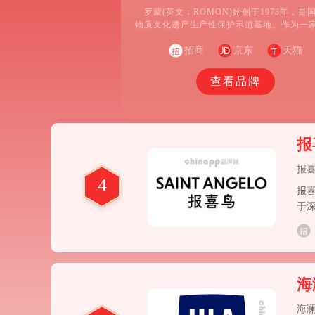
罗蒙(英文：ROMON)始创于1978年，是
物质文化遗产生产性保护示范基地。作为一
计、研发、生产、销售中高档男女西服、衬衫
装等系列服饰为主的国内知名服装企业，罗蒙
招商
京东
天猫
素质员工万余名，品牌价值突破100亿元
查看品牌
报喜
报
4
报喜
于
零
海
海