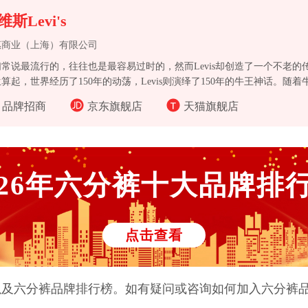
维斯Levi's
惠商业（上海）有限公司
常说最流行的，往往也是最容易过时的，然而Levis却创造了一个不老的传
算起，世界经历了150年的动荡，Levis则演绎了150年的牛王神话。随
，随着牛仔文化的演变，Levis保持着原创的精神和勇气，仍然被公认为世
品牌招商
京东旗舰店
天猫旗舰店
26
年
六分裤
十大品牌排
点击查看
以及
六分裤
品牌排行榜。如有疑问或咨询如何加入
六分裤