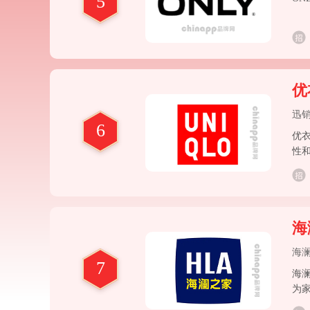
5
优
迅
6
优衣
性
恤
海
海
7
海
为家