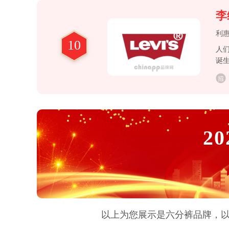
李
利
10
人们
诞生
识
20
以上为您展示是
六分裤
品牌，