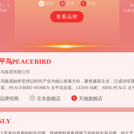
传递自信、舒服、时尚的生活方式，以“穿什么 就是什
招商
京东
天猫
5年。公
逸
么”的品牌精神，满足年轻消费者对穿着体验和生活方
唐狮、
销服
式的双重需求。
丹等为代
发、
查看品牌
针对不
制造、
牌运作
平鸟PEACEBIRD
平鸟集团有限公司
鸟集团始终坚持以时尚产业为核心发展方向，聚焦服装主业，已成功培育出 PE
装、PEACEBIRD WOMEN 太平鸟女装、LEDiN 乐町、MINI PEA
矩阵不断完善。
品牌招商
京东旗舰店
天猫旗舰店
NLY
LY是来自丹麦的时尚品牌，是绫致时装集团旗下的年轻女装品牌，创立于19