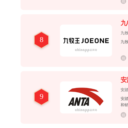
九
九
8
九
安
安
9
安
和
DE
育