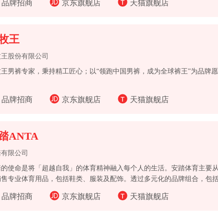
品牌招商
京东旗舰店
天猫旗舰店
牧王
牧王股份有限公司
牧王男裤专家，秉持精工匠心；以“领跑中国男裤，成为全球裤王”为品牌
品牌招商
京东旗舰店
天猫旗舰店
踏ANTA
踏有限公司
踏的使命是将「超越自我」的体育精神融入每个人的生活。安踏体育主要
销售专业体育用品，包括鞋类、服装及配饰。透过多元化的品牌组合，包括安
SCENTE、KOLON SPORT、MAIA ACTIVE及JACK WOLFSKI
品牌招商
京东旗舰店
天猫旗舰店
用品市场的潜力。