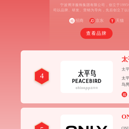
宁波博洋服饰集团有限公司，创立于199
司以品牌、研发、营销为导向，先后创立了以
德玛纳、果壳、DESSO、VARSDEN华尔思
表的，休闲服，家居服，女装三大板块十几个
招商
京东
天猫
同细分市场的服饰时尚品牌，涵盖品牌、生产
销售、物流等服装全产业链。并成功由单一品
查看品牌
转变为多品牌运营的平台化公司。
太
太
4
太平
鸟男
牌
O
ON