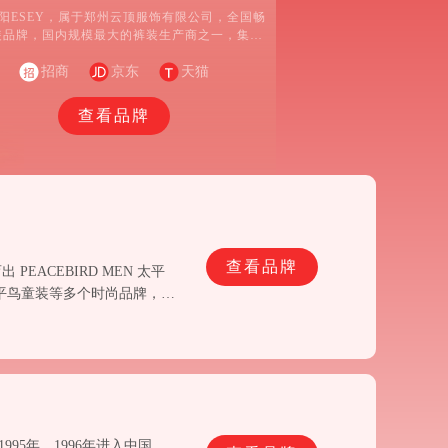
阳ESEY，属于郑州云顶服饰有限公司，全国畅
装品牌，国内规模最大的裤装生产商之一，集研
设计、生产、营销为一体的现代化高档女裤专业
企业，全国最大的女裤服装基地。
招商
京东
天猫
查看品牌
查看品牌
ACEBIRD MEN 太平
CE 太平鸟童装等多个时尚品牌，品
95年，1996年进入中国。