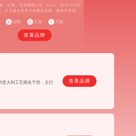
敦（上海）贸易有限公司，Kiton，始于1956年
利，久负盛名的意大利西装品牌，裁剪艺术高水
准的象征
招商
京东
天猫
查看品牌
查看品牌
湛的意大利工艺闻名于世，主打