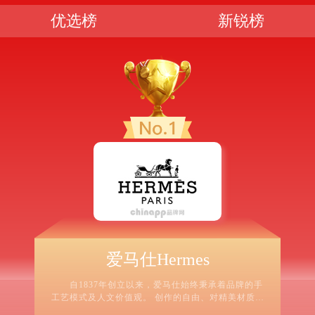
优选榜
新锐榜
爱马仕Hermes
自1837年创立以来，爱马仕始终秉承着品牌的手
工艺模式及人文价值观。 创作的自由、对精美材质的
追寻、精湛工艺的传承，造就实用、优雅、经得起考