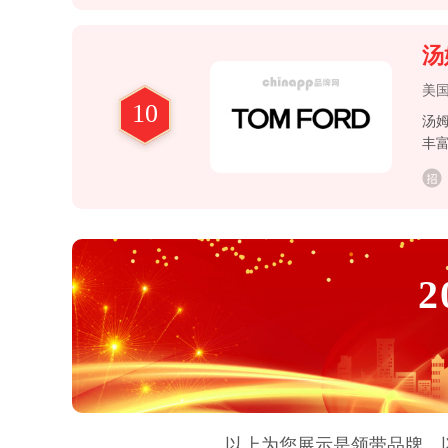
汤
美国
10
汤姆
丰富
手
香
2
以上为您展示是
领带
品牌，