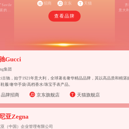
验的物件，也造就爱马仕的品牌特质。
招商
京东
天猫
avile
齐
丰富的地
意大
装是真正
查看品牌
考量个
细节及
) ，有
同款式的
里奥尼
驰Gucci
ing集团
cci古驰，始于1921年意大利，全球著名奢华精品品牌，其以高品质和精
鞋履/奢华手袋/高档香水/珠宝手表产品。
品牌招商
京东旗舰店
天猫旗舰店
尼亚Zegna
尼亚（中国）企业管理有限公司