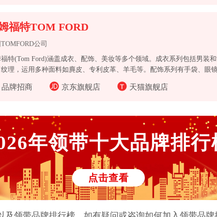
姆福特TOM FORD
TOMFORD公司
福特(Tom Ford)涵盖成衣、配饰、美妆等多个领域。成衣系列包括男
纹理，运用多种面料如麂皮、专利皮革、羊毛等。配饰系列有手袋、眼镜等，如 M
包，采用优质皮革制成，配有金色金属配件。美妆系列包括香水、口红、
品牌招商
京东旗舰店
天猫旗舰店
、皮革等多种香味，口红有保湿、超亮唇彩，奢华、持久唇膏等多种类型
026
年
领带
十大品牌排行
点击查看
以及
领带
品牌排行榜。如有疑问或咨询如何加入
领带
品牌