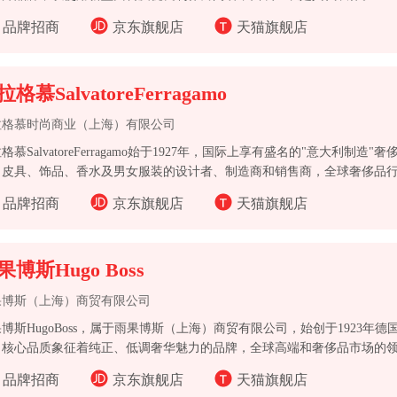
品牌招商
京东旗舰店
天猫旗舰店
格慕SalvatoreFerragamo
拉格慕时尚商业（上海）有限公司
格慕SalvatoreFerragamo始于1927年，国际上享有盛名的"意大利制
皮具、饰品、香水及男女服装的设计者、制造商和销售商，全球奢侈品行业知名
为世界各地之明星制作鞋履。Ferragamo的名字一直长流不息，并且往
品牌招商
京东旗舰店
天猫旗舰店
如于90年代韩国经济低迷的时候，进入了韩国市场；1994年大陆才刚开放
金融风暴时，更大胆进驻马来西亚。
果博斯Hugo Boss
果博斯（上海）商贸有限公司
博斯HugoBoss，属于雨果博斯（上海）商贸有限公司，始创于1923年
，核心品质象征着纯正、低调奢华魅力的品牌，全球高端和奢侈品市场的
品牌招商
京东旗舰店
天猫旗舰店