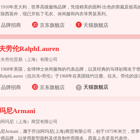
于1910年意大利，世界高级服饰品牌，凭借精美的面料/出色的剪裁及较
，除西装外，现已开拓了毛衣、休闲服和内衣等男装系列。
品牌招商
京东旗舰店
天猫旗舰店
夫劳伦RalphLauren
尔夫劳伦贸易（上海）有限公司
于1968年美国，全球绅士休闲服饰的代表品牌，以其经典的马球衫闻名于
loRalphLauren（拉尔夫•劳伦）于1968年在美国纽约注册。拉夫。劳
、古典的韵味，讲究细节，面料总是给人舒适的感受，款式简洁、流畅，
天猫旗舰店
品牌招商
京东旗舰店
罗”已成为了当今绅士休闲服饰的代名词
玛尼Armani
治阿玛尼（上海）商贸有限公司
尼Armani，属于乔治阿玛尼(上海)商贸有限公司，创于1975年米兰，
计师品牌，以使用新型面料及优良制作而闻名，西装上衣是其代表作。