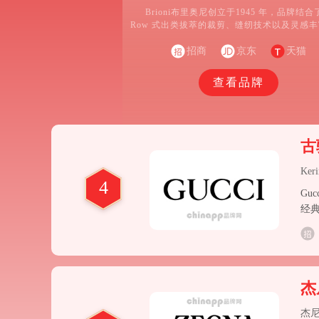
Brioni布里奥尼创立于1945 年，品牌结合了S
Row 式出类拔萃的裁剪、缝纫技术以及灵感
中海风情。布里奥尼 (Brioni) 一直强调其服
的定制，而非一般的量体定制，因为这里除了
招商
京东
天猫
人身形和品位外，更为注重客户的职业、个人
种种无以言说的细微需求。在布里奥尼 (Brioni
查看品牌
5000多种不同的布料可供顾客选择，大量不
暗袋、独特的花式扣眼以及终身服务都让布
(Brioni) 在业内称得上与众不同。
古
Ker
4
Gu
经典
杰
杰