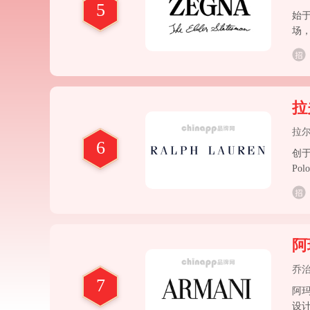
5
始
场
拉
拉
6
创
Po
感
保
阿
乔
7
阿玛
设