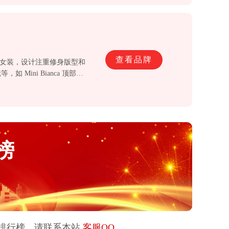
查看品牌
装和女装，设计注重修身版型和
ini Bianca 顶部提
眼影等，其香水有辛辣、花
。
榜
排行榜，请联系本站
客服QQ