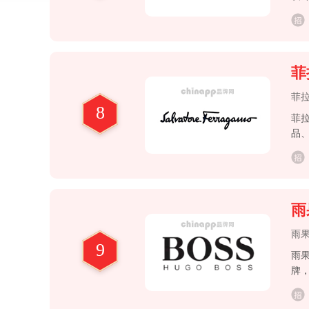
菲拉
菲
8
菲拉
品、
衷于
区，
洲
雨
雨
9
雨果
牌