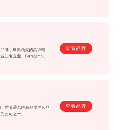
查看品牌
造"奢侈品牌，世界领先的高级鞋
企业。Ferragamo 热
往带领潮流把企业扩展至其他地
，便进入中国；而1997年亚
查看品牌
德国，世界著名的高品质男装品
领先公司之一。