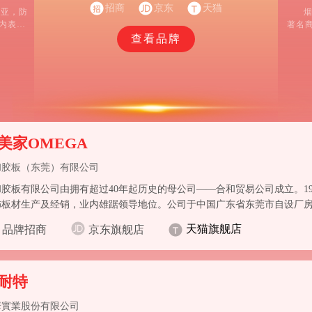
招商
京东
天猫
盛亚，防
烟
室内表面
著名
从事
查看品牌
美家OMEGA
和胶板（东莞）有限公司
和胶板有限公司由拥有超过40年起历史的母公司——合和贸易公司成立。19
饰板材生产及经销，业内雄踞领导地位。公司于中国广东省东莞市自设厂房
技术，创立“雅美家”品牌，品质卓越且具地利优势，旗下产品占据大部份
天猫旗舰店
品牌招商
京东旗舰店
耐特
華實業股份有限公司