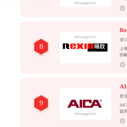
体
R
浙
8
上
的
定
A
爱
9
A
提
名