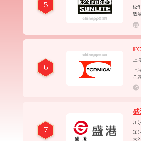
5
松
造
F
上
6
上
金
盛
江
7
江
大