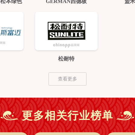
EN松本绿色
GERMAN西德板
盟禾
松耐特
查看更多
更多相关行业榜单