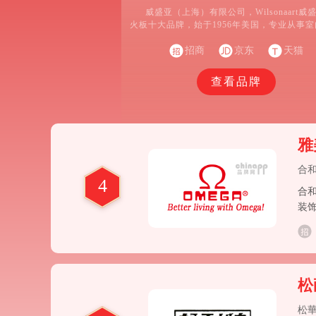
威盛亚（上海）有限公司，Wilsonaart威
火板十大品牌，始于1956年美国，专业从事
装饰材料生产和销售的企业。
招商
京东
天猫
查看品牌
雅
合
4
合
装
新
松
松