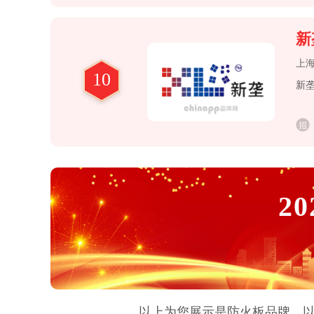
新
上
10
新垄
20
以上为您展示是
防火板
品牌，