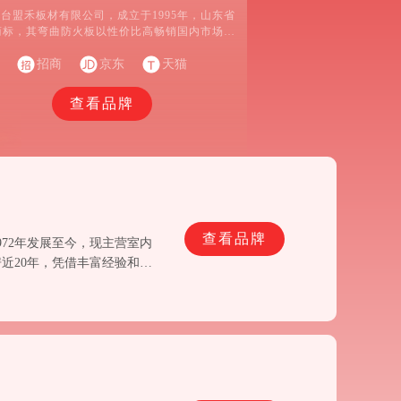
台盟禾板材有限公司，成立于1995年，山东省
商标，其弯曲防火板以性价比高畅销国内市场，
弯曲防火板、超亮光平板等表面饰材产品的生
招商
产、销售的企业。
京东
天猫
查看品牌
查看品牌
72年发展至今，现主营室内
近20年，凭借丰富经验和创
亚洲高级家具胶板出口市场。