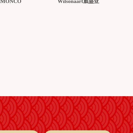
MONCO
Wilsonaart威盛亚