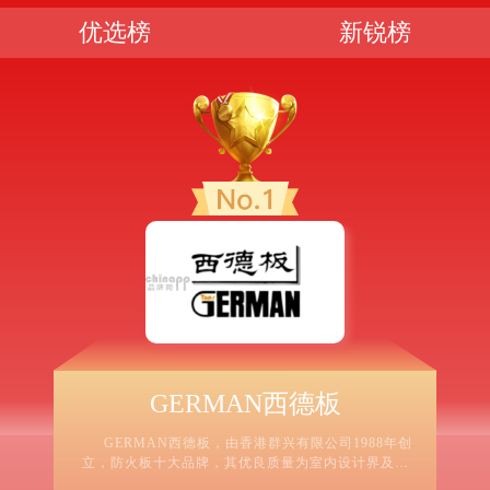
优选榜
新锐榜
GERMAN西德板
GERMAN西德板，由香港群兴有限公司1988年创
立，防火板十大品牌，其优良质量为室内设计界及装
修商户广泛采用。