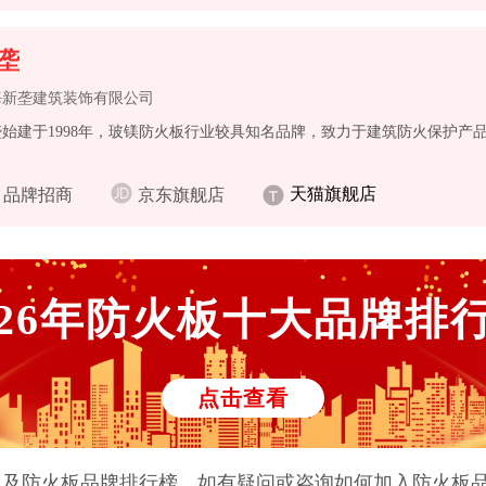
垄
海新垄建筑装饰有限公司
始建于1998年，玻镁防火板行业较具知名品牌，致力于建筑防火保护产品
天猫旗舰店
品牌招商
京东旗舰店
26
年
防火板
十大品牌排
点击查看
以及
防火板
品牌排行榜。如有疑问或咨询如何加入
防火板