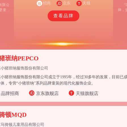
招商
于一体的企业。
京东
天猫
饰有限公
“
婴童服
牌，
高档0-
会”的
查看品牌
加入
护化
婴童行业
造商到
的品牌
一般的艰
猪班纳PEPCO
东小猪班纳服饰股份有限公司
东小猪班纳服饰股份有限公司成立于1995年，经过30多年的发展，目前已
一体，专营“小猪班纳”系列品牌童装的现代化服饰企业。
品牌招商
京东旗舰店
天猫旗舰店
骑顿MQD
波马骑顿儿童用品有限公司