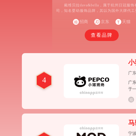
戴维贝拉dava&bella，属于杭州日冠服
司，知名婴幼服饰品牌，其以为国外大牌代工
饰起家，集设计/制造/销售为一体，专注于提供
6岁婴幼儿服饰和用品的现代化企业。欢迎
招商
京东
天猫
dave&bella戴维贝拉，柔柔小衣的大家庭，
10多年，由一个为国外大牌代工的婴童服饰制
查看品牌
自创品牌为中国宝宝打造低调奢华宝宝服饰
商。dave&bella戴维贝拉经历了如同婴儿诞生
辛与喜悦
小
广
4
广
于
马
宁