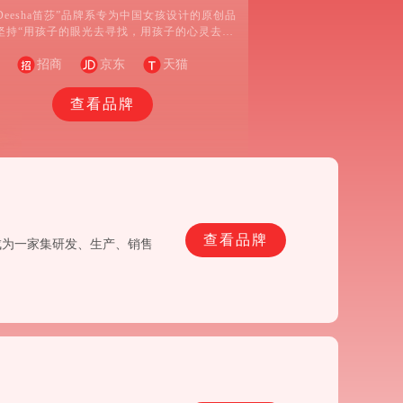
Deesha笛莎”品牌系专为中国女孩设计的原创品
坚持“用孩子的眼光去寻找，用孩子的心灵去体
产品理念，将父母对女儿宛若公主般的疼爱与呵
为设计灵感，结合时尚流行元素，打造专属女孩
招商
京东
天猫
的美丽天地。
查看品牌
查看品牌
成为一家集研发、生产、销售