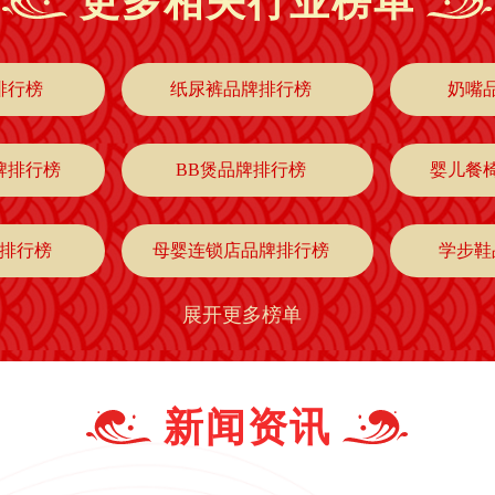
更多相关行业榜单
排行榜
纸尿裤品牌排行榜
奶嘴
牌排行榜
BB煲品牌排行榜
婴儿餐
排行榜
母婴连锁店品牌排行榜
学步鞋
展开更多榜单
排行榜
婴儿内衣品牌排行榜
儿童衬
排行榜
婴儿抱被品牌排行榜
口水巾
新闻资讯
排行榜
纸尿片品牌排行榜
儿童公主