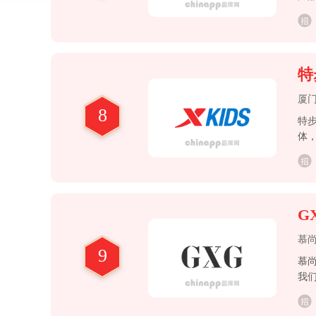
特
厦
8
特步
体
以
综
G
慕
9
慕
我