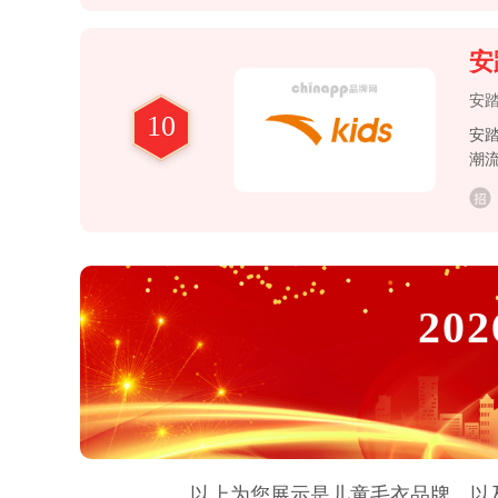
安
安
10
安
潮
202
以上为您展示是
儿童毛衣
品牌，以