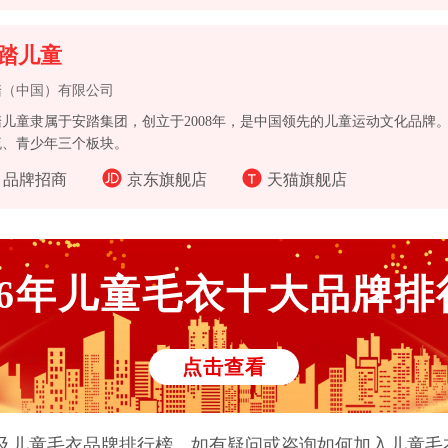
踏儿童
踏（中国）有限公司
踏儿童隶属于安踏集团，创立于2008年，是中国领先的儿童运动文化品牌
流、青少年三个板块。
品牌招商
京东旗舰店
天猫旗舰店
6
年
儿童毛衣
十大品牌排
点击查看
及
儿童毛衣
品牌排行榜。如有疑问或咨询如何加入
儿童毛