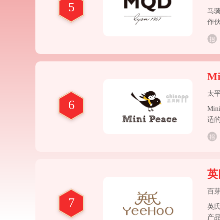
5
马
作
Mi
太
6
Mi
适
英
百
7
英氏
产