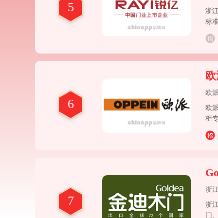
5
浙
标
家
欧
欧
6
欧派
柜
G
浙
7
浙江
门