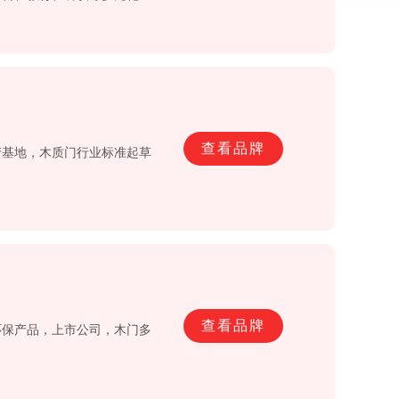
专业化队伍的建设和培养，拥有
、安装和售后的全方面优质、
家定制等。
查看品牌
产基地，木质门行业标准起草
查看品牌
环保产品，上市公司，木门多