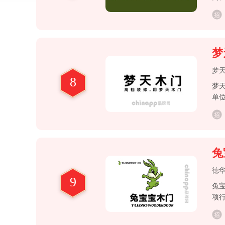
业
专
专
梦
梦
8
梦
单
兔
德
9
兔
项