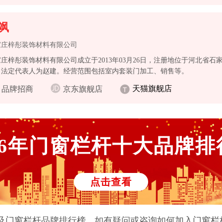
飒
家庄梓彤装饰材料有限公司
庄梓彤装饰材料有限公司成立于2013年03月26日，注册地位于河北省
，法定代表人为赵建。经营范围包括室内套装门加工、销售等。
天猫旗舰店
品牌招商
京东旗舰店
6
年
门窗栏杆
十大品牌排
点击查看
及
门窗栏杆
品牌排行榜。如有疑问或咨询如何加入
门窗栏