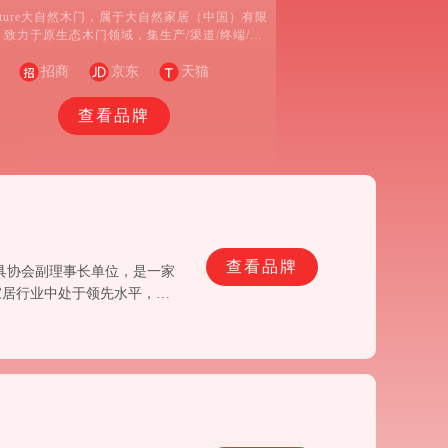
ature大自然木门，属于大自然家居（中国）有限
，致力于原生态木门领域，集生产/渠道/终端/服
一体，专业制造实木门、木质复合门、木质复合
招商
免漆门的综合型企业。
京东
天猫
查看品牌
查看品牌
家具协会副理事长单位，是一家
家居行业中处于领先水平，是
牌。