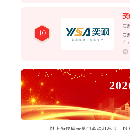
奕
石
10
石家
西
202
以上为您展示是
门窗栏杆
品牌，以