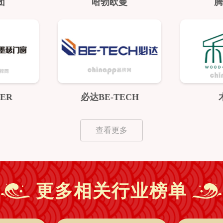
团
哈勃欧曼
腾
ER
必达BE-TECH
查看更多
更多相关行业榜单