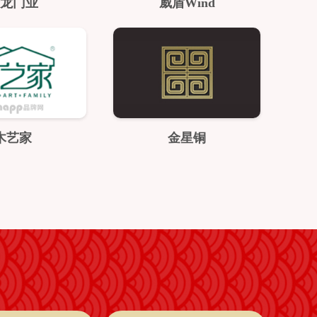
龙门业
威盾Wind
木艺家
金星铜