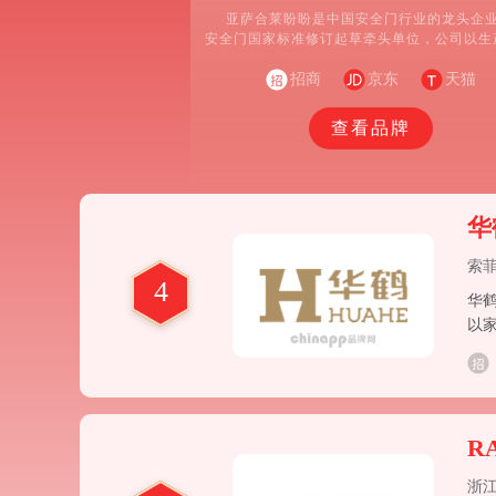
亚萨合莱盼盼是中国安全门行业的龙头企
安全门国家标准修订起草牵头单位，公司以生
产品为主业，生产的产品有：盼盼牌高级防
门、晶晶高档精品门、防火门、钢木门、钢
招商
京东
天猫
门、户内门、全自动车库门等10余种，100多
品，并获得40多项国家专利。
查看品牌
华
索
4
华鹤
以
中
R
浙