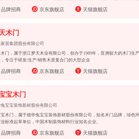
的集团公司。致力于为更多人提供健康美好的家居生活！ GOLDEA重视
品牌招商
京东旗舰店
天猫旗舰店
业的销售、营销、物流及售后团队，为个人客户和开发商提供销售、培训
业化支持与服务。主要经营的品牌包括：金迪木门、扉瑞时尚木门、马克
天木门
天家居集团股份有限公司
天木门，属于浙江梦天木业有限公司，创办于1989年，亚洲较大的木门生
位，专注于研发/生产/销售木质复合门的大型企业
品牌招商
京东旗舰店
天猫旗舰店
宝宝木门
华兔宝宝装饰新材股份有限公司
宝宝木门，属于德华兔宝宝装饰新材股份有限公司，知名木门品牌，绿色
行业标准起草单位，中国木制装饰材料行业知名企业。
品牌招商
京东旗舰店
天猫旗舰店