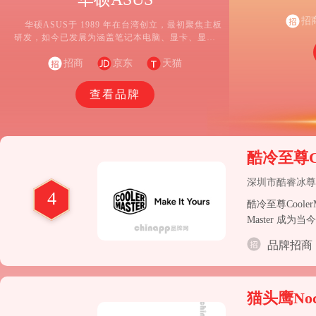
业(2010)发
足轻重影响力，
招
华硕ASUS于 1989 年在台湾创立，最初聚焦主板
为当时CPU效
研发，如今已发展为涵盖笔记本电脑、显卡、显示
器、路由器等多品类的科技巨头。华硕在全球市场布
局广泛，新兴市场增速显著，中国市场更是其重点深
招商
京东
天猫
耕区域，通过产品本土化与多元营销活动，不断扩大
影响力。
查看品牌
酷冷至尊Coo
深圳市酷睿冰尊
4
酷冷至尊Cool
Master 
物的自由和乐趣
品牌招商
猫头鹰Noc