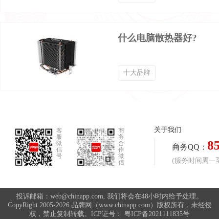
什么电脑散热器好?
十大品牌
关于我们
客
商
服
务
8
微
合
商务QQ：
信
作
号
微
(服务时间周一至周
信
投诉邮箱：web@chinapp.com, 我们将会在48小时内给予处理。
CopyRight 2005-2026 品牌网（www.chinapp.com）版权所有，未经授
权，禁止复制转载。ICP证号：
粤ICP备2021111835号