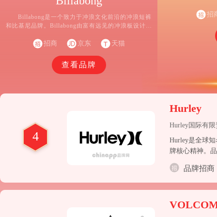
Billabong
最顶尖的体验。
式，如今已发展
招
Billabong是一个致力于冲浪文化前沿的冲浪短裤
险运动中追求性
和比基尼品牌。Billabong由富有远见的冲浪板设计师
Quiksilve
兼设计师戈登·默钱特于1973年在澳大利亚创立，专注
自然过程，我们
于与世界分享冲浪的神奇感受。这种感觉以多种形式
招商
京东
天猫
呈现，从获奖的冲浪短裤和泳装，到一群定义文化的
多元大使，再到从海洋到山脉及更广领域带来的改变
查看品牌
游戏规则的体验遗产。
Hurley
Hurley国际有
4
Hurley是
牌核心精神。品
涵盖冲浪板、冲浪
品牌招商
VOLCO