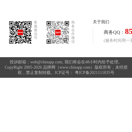
休闲棉衣品牌排行榜
休闲衬衣品牌排行榜
关于我们
客
商
服
务
8
微
合
休闲风衣品牌排行榜
休闲西服品牌排行榜
商务QQ：
信
作
号
微
(服务时间周一至周
信
体操服品牌排行榜
保健内裤品牌排行榜
投诉邮箱：web@chinapp.com, 我们将会在48小时内给予处理。
CopyRight 2005-2026 品牌网（www.chinapp.com）版权所有，未经授
权，禁止复制转载。ICP证号：
粤ICP备2021111835号
修身裤品牌排行榜
健美裤品牌排行榜
儿童短裤品牌排行榜
儿童秋衣裤品牌排行榜
韩版毛衣品牌排行榜
韩版春装品牌排行榜