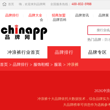
首页
嗨，欢迎来到品牌网
全国服务热线：
品牌排行
|
品牌大全
|
招商加盟
|
品牌资讯
|
品牌展
会
|
品牌百科
热门品牌：
防
冲浪裤
行业首页
品牌排行
品牌专区
>
>
>
>
首页
品牌排行
服饰鞋帽
服装
冲浪裤
2026
冲浪裤十大品牌依托大数据技术，综合品牌实力
大品牌榜单可供您作为选购参