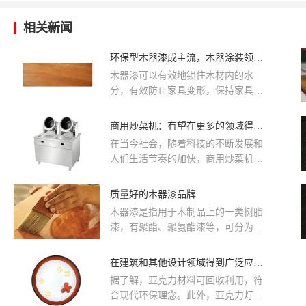
相关新闻
环保型木器漆成主流，木器涂装领域得到广泛应用
​木器漆可以有效地锁住木材内的水
分，有效防止家具变形，保持家具的
完整。美观大方是很多消费者在选购
家具时的重要标准之一，而使用木器
商用炒菜机：有望在更多的领域得到广泛应用
漆喷刷后的木质家具表面平滑，颜色
​在当今社会，随着科技的不断发展和
丰富，给人以审美体验。同时，木器
人们生活节奏的加快，商用炒菜机逐
漆还具有防霉变的作用，能够延长木
渐进入了我们的视野。
质家具的使用寿命。
质量好的木器漆品牌
木器漆是指用于木制品上的一类树脂
漆，有聚酯、聚氨酯漆等，可分为水
性和油性。按光泽可分为高光、半哑
光、哑光。
在建筑和其他设计领域得到广泛应用 亚克力灯应该怎么选
据了解，亚克力材料可回收利用，符
合现代环保理念。此外，亚克力灯通