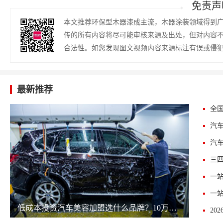
免责声
本文推荐环保型木器漆成主流，木器涂装领域得到
传的所有内容将尽可能审核来源及出处，但对内容
合法性。如您发现图文视频内容来源标注有误或侵
最新推荐
一
一
低成本投资汽车美容加盟选什么品牌？10万预算开汽车美容加盟店品牌测评