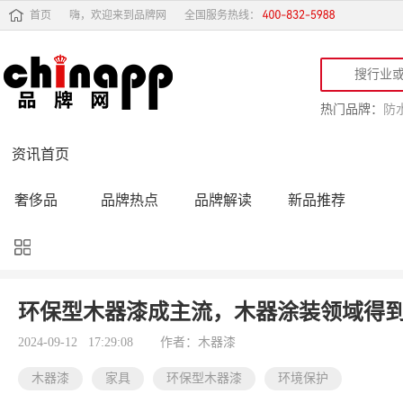
首页
嗨，欢迎来到品牌网
全国服务热线：
热门品牌：
防
资讯首页
奢侈品
品牌热点
品牌解读
新品推荐
品牌黑榜
十大品牌
品牌跟踪
品牌故事
行业动态
品牌专访
品牌动态
活动公告
环保型木器漆成主流，木器涂装领域得
品牌导购
专家点评
精彩点评
品牌名人
2024-09-12 17:29:08
作者：木器漆
木器漆
家具
环保型木器漆
环境保护