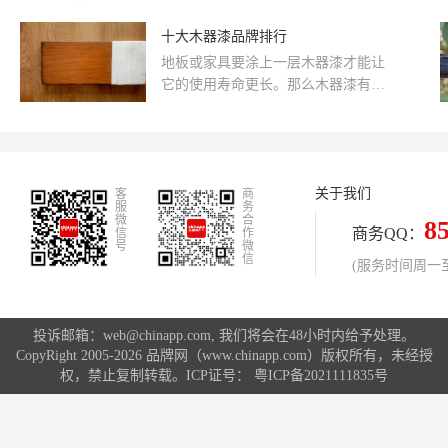
常采用LED光源，具有能耗低、寿命
长的特点，进一步降低了使用成本和
十大木器漆品牌排行
对环境的影响。总的来说，亚克力灯
地板或家具要涂上一层木器漆才能让
不仅在外观上晶莹剔透，而且具备良
它的使用寿命更长。那么木器漆有哪
好的物理性能，成为现代照明设计中
些牌子?木器漆什么牌子好?什么牌子
的重要元素。
的木器漆比较环保?下面中国品...
关于我们
客
商
服
务
微
合
8
商务QQ：
信
作
号
微
信
(服务时间周一至周
投诉邮箱：web@chinapp.com, 我们将会在48小时内给予处理。
CopyRight 2005-2026 品牌网（www.chinapp.com）版权所有，未经授
权，禁止复制转载。ICP证号：
粤ICP备2021111835号