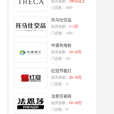
投资金额：
100万以上
盛香亭热卤
喜姐的炸串
门店数：4000
霍希尼原子灰
五香居
夸父炸串
廖记棒棒鸡
托马仕空品
投资金额：
1~5万
东方既白
提香坊
门店数：1000
和府捞面
嘉和一品
中源充电桩
永和大王
可斯贝莉
投资金额：
10~20万
童话王子蛋糕
大米先生
门店数：441
乡村基
老乡鸡
红冠节能灯
郭淑芬鲜切牛肉自助
月满大江千层肚火锅
投资金额：
20~50万
巴贝拉
提姆队长零食
门店数：12
蓝塔蛋糕
赵一鸣零食
法恩莎瓷砖
欧培拉
憬黎公寓酒店
投资金额：
10~20万
Quest公寓酒店
夏芝朵
门店数：87