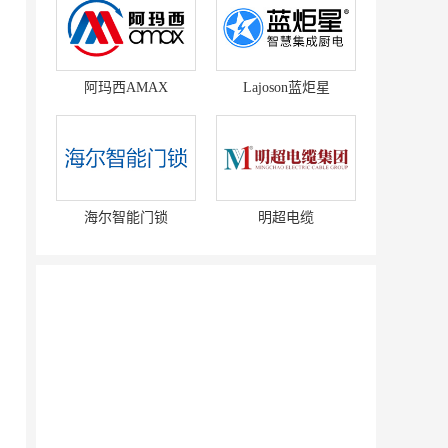
阿玛西AMAX
Lajoson蓝炬星
海尔智能门锁
明超电缆
赛强
研祥智能
富兰卡
创梦动影
何氏眼科
皂之林