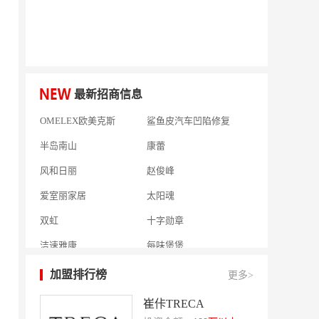
好零友
小褐同学AI智能学习桌
相君电子印章
孃孃出川
微爱帮
谷小肥
最新招商信息
OMELEX欧美克斯
鲨鱼皮汽车凹陷修复
半岛南山
康蕾
风和日丽
赵俊峰
爱室丽家居
太阳魂
双虹
十字勋章
洁速雅康
每味煲煲
橡果生鲜acornfresh
雷风行
七夜猫成人情趣用品
美喜惠
加盟排行榜
更多>
吴山贡鹅
降龙爪爪
崔佧TRECA