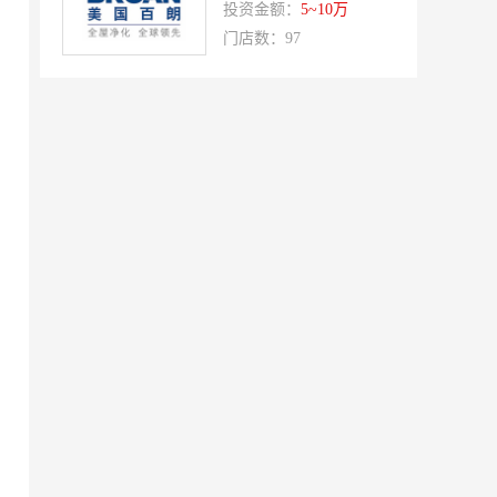
投资金额：
5~10万
洁速雅康
每味煲煲
门店数：97
橡果生鲜acornfresh
雷风行
七夜猫成人情趣用品
美喜惠
吴山贡鹅
降龙爪爪
盛香亭热卤
喜姐的炸串
霍希尼原子灰
五香居
夸父炸串
廖记棒棒鸡
东方既白
提香坊
和府捞面
嘉和一品
永和大王
可斯贝莉
童话王子蛋糕
大米先生
乡村基
老乡鸡
郭淑芬鲜切牛肉自助
月满大江千层肚火锅