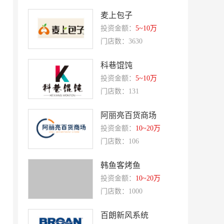
优美滋
西堤牛排
麦上包子
斗牛士牛排
绿茵阁
投资金额：
5~10万
赛强
门店数：3630
研祥智能
富兰卡
创梦动影
科巷馄饨
何氏眼科
皂之林
投资金额：
5~10万
门店数：131
好零友
小褐同学AI智能学习桌
相君电子印章
孃孃出川
阿丽亮百货商场
投资金额：
10~20万
微爱帮
谷小肥
门店数：106
OMELEX欧美克斯
鲨鱼皮汽车凹陷修复
半岛南山
康蕾
韩鱼客烤鱼
投资金额：
10~20万
风和日丽
赵俊峰
门店数：1000
爱室丽家居
太阳魂
百朗新风系统
双虹
十字勋章