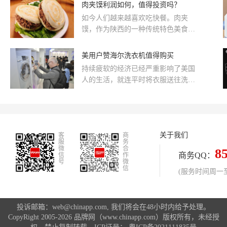
筑装饰协会委员单位，中装协天花吊
肉夹馍利润如何，值得投资吗？
顶材料分会副会长。总部位于浙江嘉
如今人们越来越喜欢吃快餐。肉夹
兴，是一家专注于全屋吊顶，背景墙
馍，作为陕西的一种传统特色美食。
面，智能电器，阳台定制生产及销售
由于制作简单、好吃美味而受到全国
的专业集成家居企业。
人民的喜爱。那肉夹馍的制作成本高
美用户赞海尔洗衣机值得购买
吗？利润怎么样？值得投资者投资
持续疲软的经济已经严重影响了美国
吗？
人的生活，就连平时将衣服送往洗衣
房去洗的习惯也在逐渐改变。为了给
用户选择洗衣解决方案提供参考，...
关于我们
客
商
服
务
微
合
8
商务QQ：
信
作
号
微
信
(服务时间周一至周
投诉邮箱：web@chinapp.com, 我们将会在48小时内给予处理。
CopyRight 2005-2026 品牌网（www.chinapp.com）版权所有，未经授