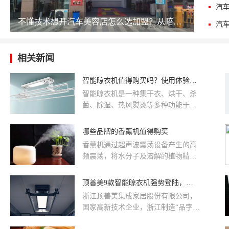
不懂技术想开汽车美容店怎么选加盟？从陪跑服务、供应链到回本周期的完整决策清单
相关新闻
智能晾衣机值得购买吗？使用体验如何
智能晾衣机是一种集干衣、烘干、杀
菌、除湿、热风熨烫等多种功能于一
身的智能家居产品。相比传统晾衣架
或晾衣绳，智能晾衣机在干衣的速
哪些品牌的香薰机值得购买
度、效果和方便性等方面都有很大的
香薰机通过超声波震荡设备产生的高
提升，是一种值得购买的高科技家
频震荡，将水分子及溶解的植物精油
电。
分解成直径为 0.1-5 微米的纳米级冷
雾散发于周围的空气之中，使空气充
顶善美9款智能晾衣机强势登陆，晾衣别出心裁！
满香味的器具。适用于家庭、酒店客
浙江顶善美集成家居股份有限公司，
房、大堂、过道、客房等各个场所。
国家高新技术企业，浙江制造“品字
那么哪些品牌的香薰机值得购买?我们
标”认证企业,专精特新企业，中国建
一起来看看吧。