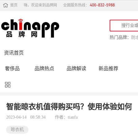
首页
嗨，欢迎来到品牌网
全国服务热线：
热门品牌：
防
资讯首页
奢侈品
品牌热点
品牌解读
新品推荐
品牌黑榜
十大品牌
品牌跟踪
品牌故事
行业动态
品牌专访
品牌动态
活动公告
智能晾衣机值得购买吗？使用体验如何
品牌导购
专家点评
精彩点评
品牌名人
2023-04-14 08:58:34
作者：tianfa
晾衣机