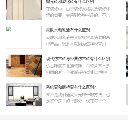
抛光砖和玻化砖有什么区别
有害化学物质，不会对人体健康造成
​在装修中，由于装修风格以及装修环
影响。
境的需要，会用到各种材质的、不同
质感的瓷砖。瓷砖的种类有很多，抛
光砖和玻化砖就是其中两种，而且这
爽肤水和乳液有什么区别
两种砖都是通体砖坯体的表面经过打
爽肤水和乳液是大家很容易搞混的两
磨而成的一种光亮的砖，因此常常被
种产品。很多人就因为这样经常用错
人混淆，不知道选择哪种比较好。那
也导致了效果不明显，所以在我们生
么抛光砖和玻化砖的区别是什么呢?下
活中我们必须要能分清这两种护肤...
现代仿古砖与经典仿古砖有什么区别
面带大家了解一下。
仿古砖属于普通瓷砖，与瓷片基本是
相同的,唯一不同的是在烧制过程中，
仿古砖仿造以往的样式做旧，实质上
是上釉的瓷质砖，用带着古典的独特
系统窗和断桥窗有什么区别?
韵味吸引着人们的目光，为体现岁月
窗户是我们通风采光唯一的方法，也
的沧桑、历史的厚重，仿古砖通过样
是整个房子的一部分，现在每一个房
式、颜色、图案，营造出怀旧的氛
子对于窗户的设计，随着大家对于生
围。
活的品质不断在提升，大家对于窗户
的设计要求也是比较严格的，断桥窗
户就是其中的一种。