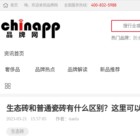
首页
嗨，欢迎来到品牌网
全国服务热线：
热门品牌：
防
资讯首页
奢侈品
品牌热点
品牌解读
新品推荐
品牌黑榜
十大品牌
品牌跟踪
品牌故事
行业动态
品牌专访
品牌动态
活动公告
生态砖和普通瓷砖有什么区别？这里可
品牌导购
专家点评
精彩点评
品牌名人
2023-03-21 15:57:05
作者：tianfa
生态砖