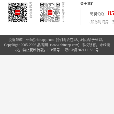
关于我们
客
商
服
务
微
合
8
商务QQ：
信
作
号
微
信
(服务时间周一至周
投诉邮箱：web@chinapp.com, 我们将会在48小时内给予处理。
CopyRight 2005-2026 品牌网（www.chinapp.com）版权所有，未经授
权，禁止复制转载。ICP证号：
粤ICP备2021111835号