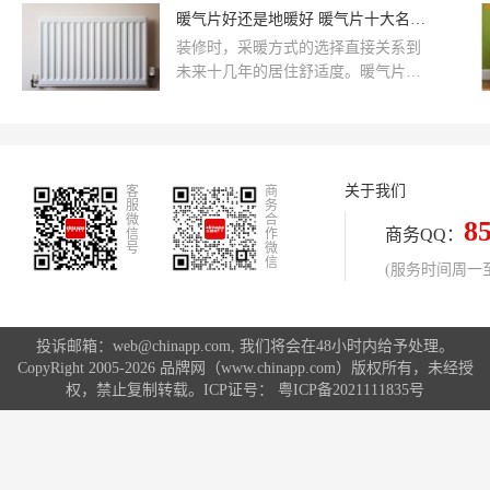
约能源成本。性价比高的暖气片品牌
暖气片好还是地暖好 暖气片十大名牌有哪些
应该具有优质的材料、高效的供暖性
装修时，采暖方式的选择直接关系到
能、稳定的质量以及合理的价格。
未来十几年的居住舒适度。暖气片和
地暖是目前最主流的两种方案，很多
人纠结 “哪个更好”。其实没有绝对的
优劣，只有适不适合。
关于我们
客
商
服
务
微
合
8
商务QQ：
信
作
号
微
信
(服务时间周一至周
投诉邮箱：web@chinapp.com, 我们将会在48小时内给予处理。
CopyRight 2005-2026 品牌网（www.chinapp.com）版权所有，未经授
权，禁止复制转载。ICP证号：
粤ICP备2021111835号