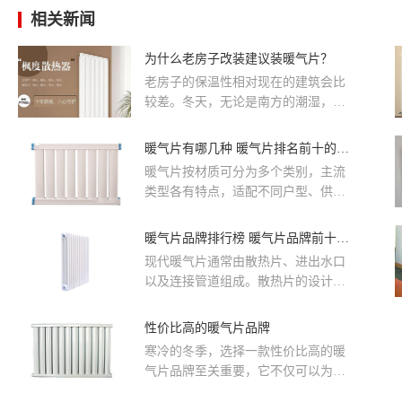
相关新闻
为什么老房子改装建议装暖气片？
老房子的保温性相对现在的建筑会比
较差。冬天，无论是南方的潮湿，还
是北方的干燥，采暖装置的改装大有
学问。为什么老房子的改装建议要安
暖气片有哪几种 暖气片排名前十的品牌推荐
装暖气片?下面带大家来了解一下。
暖气片按材质可分为多个类别，主流
类型各有特点，适配不同户型、供暖
系统与装修风格。
暖气片品牌排行榜 暖气片品牌前十排名榜
现代暖气片通常由散热片、进出水口
以及连接管道组成。散热片的设计多
种多样，有的呈扁平状，有的则是立
体造型，目的是为了增加与空气接触
性价比高的暖气片品牌
的表面积，提高散热效率。
寒冷的冬季，选择一款性价比高的暖
气片品牌至关重要，它不仅可以为家
庭提供舒适的取暖体验，还能有效节