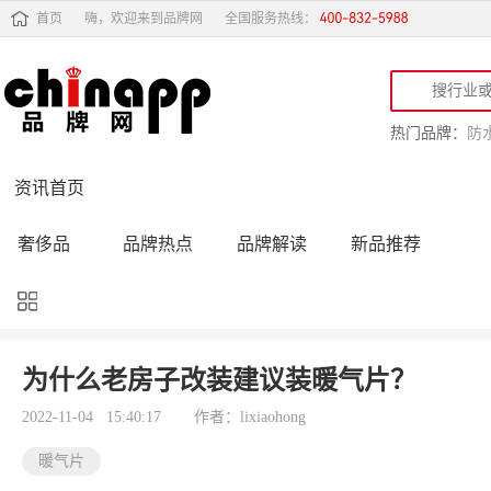
首页
嗨，欢迎来到品牌网
全国服务热线：
热门品牌：
防
资讯首页
奢侈品
品牌热点
品牌解读
新品推荐
品牌黑榜
十大品牌
品牌跟踪
品牌故事
行业动态
品牌专访
品牌动态
活动公告
为什么老房子改装建议装暖气片？
品牌导购
专家点评
精彩点评
品牌名人
2022-11-04 15:40:17
作者：lixiaohong
暖气片