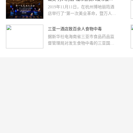
2019年11月11日，在杭州博地丽筠酒
店举行了“第一次美业革命，暨万人万
店发布会”为主题的城市合伙人发布
会。出席本次会议的有大兵商学院创
三亚一酒店致百余人食物中毒
始人·致美CEO王大兵、如花纹绣董事
据新华社电海南省三亚市食品药品监
长曹鑫、如花纹绣国际商学院校长杨
督管理局对发生食物中毒的三亚国光
华青（花姐）、致美合伙人姜瑜、活
豪生度假酒店，处以货值十倍的罚
动啦啦CEO孟呈祥及夫人等行业大
款，罚没款共计人民币60多万元，...
咖，以及来自全国各地的280名纹绣
师。