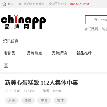
首页
嗨，欢迎来到品牌网
全国服务热线：
热门品牌：
防
资讯首页
奢侈品
品牌热点
品牌解读
新品推荐
品牌黑榜
十大品牌
品牌跟踪
品牌故事
行业动态
品牌专访
品牌动态
活动公告
新美心蛋糕致 112人集体中毒
品牌导购
专家点评
精彩点评
品牌名人
2013-06-05 13:54:43
作者：admin
新美
蛋糕
中毒
集体