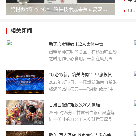
警惕微塑料伤“心”！哈佛技术成果赛立复双还原辅酶护航心脑血管
Ul
相关新闻
新美心蛋糕致 112人集体中毒
蛋糕是种美味的食品，在还没吃正餐
之时用作点心食用。一般在幼儿园的
小朋友都会有小点心。比较近，江宁
波一公司96名员工及16名幼儿园小
​“以心致新，筑美海南”：中旅投资的区域深耕宣言
朋...
2025年8月7日，一场焕新海南自贸港
旅迹的品牌盛典——"焕新·致臻"中旅
投资海南区域品牌发布会在万众瞩目
中圆满落幕。这场沉浸式品牌盛会，
甘肃白银矿难致致20人遇难
全网曝光量高达546万次，创下海南
25日0时25分，甘肃省白银市屈盛煤
地产行业品牌活动新纪录。
矿一矿井的34名工人交班后乘牵引人
车正在升井，当人车爬升至副井筒距
井口80余米时，牵车的钢丝绳突然...
致美·万人万店·城市合伙人发布会及签约仪式