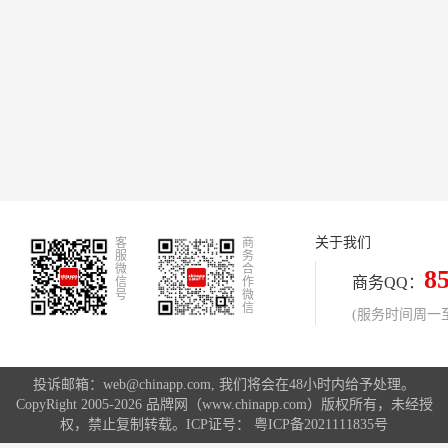
关于我们
客
商
服
务
微
合
8
商务QQ：
信
作
号
微
信
(服务时间周一至周
投诉邮箱：web@chinapp.com, 我们将会在48小时内给予处理。
CopyRight 2005-2026 品牌网（www.chinapp.com）版权所有，未经授
权，禁止复制转载。ICP证号：
粤ICP备2021111835号