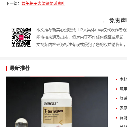
下一篇：
端午粽子太绿警惕返青叶
免责声
本文推荐新美心蛋糕致 112人集体中毒仅代表作
能审核来源及出处，但对内容不作任何保证或承诺
文视频内容来源标注有误或侵犯了您的权益请告知
最新推荐
木
筑
智