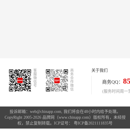
关于我们
客
商
服
务
微
合
8
商务QQ：
信
作
号
微
信
(服务时间周一至周
投诉邮箱：web@chinapp.com, 我们将会在48小时内给予处理。
CopyRight 2005-2026 品牌网（www.chinapp.com）版权所有，未经授
权，禁止复制转载。ICP证号：
粤ICP备2021111835号