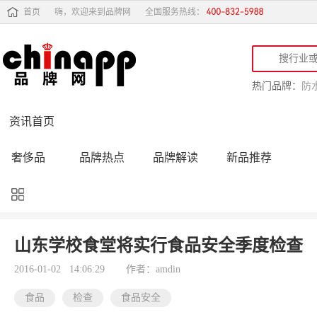
首页
嗨，欢迎来到品牌网
全国服务热线：
热门品牌：
防
资讯首页
奢侈品
品牌热点
品牌解读
新品推荐
品牌黑榜
十大品牌
品牌跟踪
品牌故事
行业动态
品牌专访
品牌动态
活动公告
山东学校食堂将实行食品安全季度检查
品牌导购
专家点评
精彩点评
品牌名人
2016-01-02 14:06:29
作者：amdin
食品
检查
食品安全