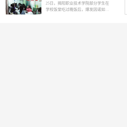
25日，揭阳职业技术学院部分学生在
饮料等食品为重点品种，以儿童食品
学校饭堂吃过晚饭后，爆发因诺如病
生产企业、学校食堂、学校及周边儿
毒引起的感染性腹泻，近400名学生
童食品（摊）点、饮品店等生产经营
感到不同程度身体不适，部分...
单位为重点场所的专项整治工作。为
贯彻该文件的精神，成都食品安全稽
查一支队迅速制定专项检查方案，集
中开展儿童食品生产企业检查工作，