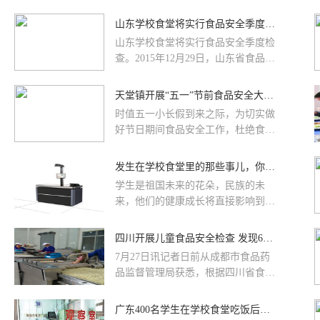
山东学校食堂将实行食品安全季度检查
山东学校食堂将实行食品安全季度检
查。2015年12月29日，山东省食品药
品监督管理局下发《山东省学校食堂
食品安全监督管理办法》(以下简称
天堂镇开展“五一”节前食品安全大检查
《办法》)中明确规定，自2016年1月1
时值五一小长假到来之际，为切实做
日起，食品药品监督管理部门将对学
好节日期间食品安全工作，杜绝食品
校食堂实施食品安全季度检查制度。
安全事故的发生，4月29日，天堂镇
《办法》规定，食品安全检查方式包
政府联合市场监督管理局开展五一节
发生在学校食堂里的那些事儿，你都知道吗？
括学校月度自查、监管部门季度检
前食品安全大检查。检查组依次检查
查、飞行检查、督导检查等方面。严
​学生是祖国未来的花朵，民族的未
了城区十几家制品加工、超市、农副
格遵循“地方属地管理，部门监督管
来，他们的健康成长将直接影响到我
食品销售、酒店餐饮等食品经营企
理，学校具体管理”的原则，
国社会前进的步伐，他们需要被精心
业。具体对加工环境、餐饮具清洗、
呵护，温柔以待。而我们的学校、老
四川开展儿童食品安全检查 发现6家企业存在问题
消毒和保洁，食品原料采购、存储、
师、食堂、家长等多方面力量，就像
加工等环节进行了仔细检查，查出部
7月27日讯记者日前从成都市食品药
一群共和国的卫兵，风雨无阻地坚守
分餐饮单位食物存放不规范、场所不
品监督管理局获悉，根据四川省食品
在食品饮食安全的这条“食”字路口
卫生、采购过程不透明、存在过期食
药品监督管理局和成都市食品药品监
上，为每一位孩子的健康成长保驾护
品等问题
督管理局的要求，在6月至7月，开展
广东400名学生在学校食堂吃饭后染诺如病毒现腹泻
航！
一次以油炸面制品、膨化食品和果味