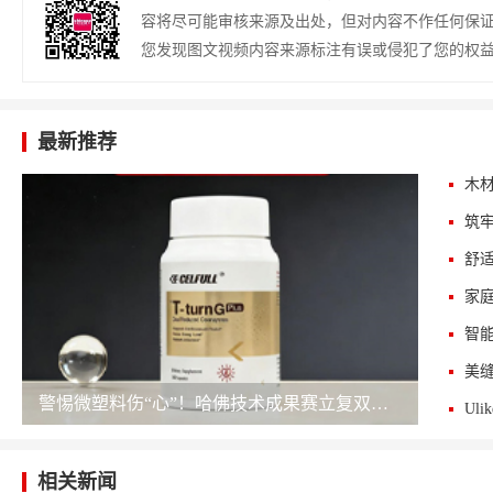
容将尽可能审核来源及出处，但对内容不作任何保
您发现图文视频内容来源标注有误或侵犯了您的权
最新推荐
木
筑
智
警惕微塑料伤“心”！哈佛技术成果赛立复双还原辅酶护航心脑血管
Ul
相关新闻