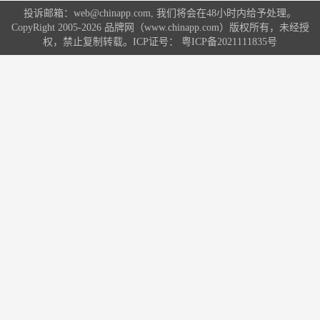
投诉邮箱：web@chinapp.com, 我们将会在48小时内给予处理。
CopyRight 2005-2026 品牌网（www.chinapp.com）版权所有，未经授
权，禁止复制转载。ICP证号：
粤ICP备2021111835号