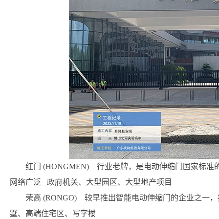
红门 (HONGMEN) 行业老牌，是电动伸缩门国家
网络广泛 政府机关、大型园区、大型地产项目
荣高 (RONGO) 较早推出智能电动伸缩门的企业之一
墅、高端住宅区、写字楼