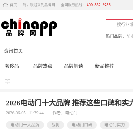
首页
嗨，欢迎来到品牌网
全国服务热线：
热门品牌：
防
资讯首页
奢侈品
品牌热点
品牌解读
新品推荐
品牌黑榜
十大品牌
品牌跟踪
品牌故事
行业动态
品牌专访
品牌动态
活动公告
2026电动门十大品牌 推荐这些口碑和
品牌导购
专家点评
精彩点评
品牌名人
2026-06-05 11:39:44
作者：电动门
电动门十大品牌
战将
电动门口碑
电动门实力