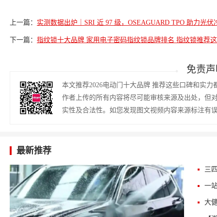
上一篇：
实测数据出炉｜SRI 近 97 级，OSEAGUARD TPO 助力
下一篇：
指纹锁十大品牌 家用电子密码指纹锁品牌排名 指纹锁推荐
免责声
本文推荐2026电动门十大品牌 推荐这些口碑和实
作者上传的所有内容将尽可能审核来源及出处，但
实性及合法性。如您发现图文视频内容来源标注有
最新推荐