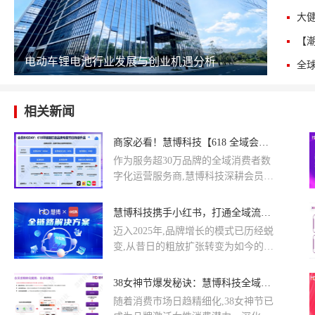
电动车锂电池行业发展与创业机遇分析
相关新闻
商家必看！慧博科技【618 全域会员增长指南】4 个阶段 12 个核心动作助力您的 GMV 增长
作为服务超30万品牌的全域消费者数
字化运营服务商,慧博科技深耕会员运
营12年,始终以“智囊团”的角色,结合品
牌实际业务需求与平台最新规则,每年
慧博科技携手小红书，打通全域流量“任督二脉”，助商家力生意高效增长
为客户定制618会员运营与营销解决
迈入2025年,品牌增长的模式已历经蜕
方案。从拉新破冰到复购深耕,助力商
变,从昔日的粗放扩张转变为如今的全
家破解会员转化各环节痛点,实现会员
域精耕。在这场变革浪潮中,“内容+社
规模与单客价值双增长,力争在年中大
交”成为了品牌深耕细作、促进增长的
38女神节爆发秘诀：慧博科技全域CRM营销策略助力品牌用户高效增长与转化
考中抢占增长先机。一起来看看今年
金钥匙。小红书,凭借其庞大的用户基
618都有哪些变化吧!
随着消费市场日趋精细化,38女神节已
数与高质量的社交内容,迅速崛起为商