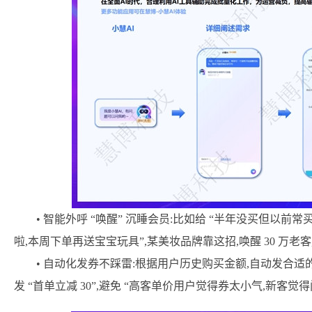
• 智能外呼 “唤醒” 沉睡会员:比如给 “半年没买但以前
啦,本周下单再送宝宝玩具”,某美妆品牌靠这招,唤醒 30 万老客,
• 自动化发券不踩雷:根据用户历史购买金额,自动发合适的券 —
发 “首单立减 30”,避免 “高客单价用户觉得券太小气,新客觉得