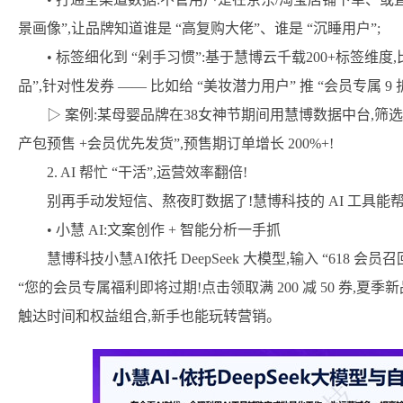
景画像”,让品牌知道谁是 “高复购大佬”、谁是 “沉睡用户”;
• 标签细化到 “剁手习惯”:基于慧博云千载200+标签维度,比
品”,针对性发券 —— 比如给 “美妆潜力用户” 推 “会员专属 9 
▷ 案例:某母婴品牌在38女神节期间用慧博数据中台,筛选出 
产包预售 +会员优先发货”,预售期订单增长 200%+!
2. AI 帮忙 “干活”,运营效率翻倍!
别再手动发短信、熬夜盯数据了!慧博科技的 AI 工具能帮
• 小慧 AI:文案创作 + 智能分析一手抓
慧博科技小慧AI依托 DeepSeek 大模型,输入 “618 会
“您的会员专属福利即将过期!点击领取满 200 减 50 券,
触达时间和权益组合,新手也能玩转营销。