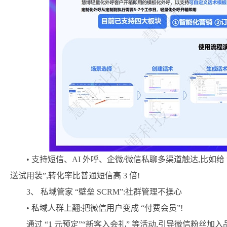
• 支持短信、AI 外呼、企微/微信私聊多渠道触达,比如给 
送试用装”,转化率比普通短信高 3 倍!
3、 私域管家 “壁垒 SCRM”:社群管理不操心
• 私域人群上翻:把微信用户变成 “付费会员”!
通过 “1 元预定”“新客入会礼” 等活动,引导微信粉丝