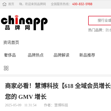
首页
嗨，欢迎来到品牌网
全国服务热线：
热门品牌：
防
资讯首页
奢侈品
品牌热点
品牌解读
新品推荐
品牌黑榜
十大品牌
品牌跟踪
品牌故事
行业动态
品牌专访
品牌动态
活动公告
商家必看！慧博科技【618 全域会员增长指
品牌导购
专家点评
精彩点评
品牌名人
您的 GMV 增长
2025-05-09 11:31:54
作者：慧博科技