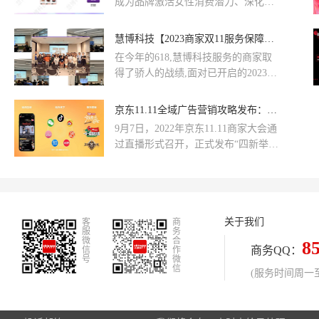
成为品牌激活女性消费潜力、深化用
家争相角逐的流量沃土。
户情感联结的关键舞台。作为全域消
费者数字化运营服务商,慧博科技基于
慧博科技【2023商家双11服务保障计划】来袭！全力护航商家双11生意增长
多年沉淀的CRM营销方法论与服务超
在今年的618,慧博科技服务的商家取
35万+品牌客户的实战经验,持续为品
得了骄人的战绩,面对已开启的2023双
牌客户提供从“人群洞察”到“全链路转
11大促,慧博科技全员总结和回顾了往
化”的一站式解决方案。
期大促期间的服务经验,用最谨慎、最
京东11.11全域广告营销攻略发布：全域流量唤新促活 助力商家用户增长
积极、最主动的心态,全力以赴为客户
9月7日，2022年京东11.11商家大会通
提供高效的产品和贴心的服务,用全面
过直播形式召开，正式发布“四新举
的保障,助力商家赢战双11!
措”，即通过“招募新商家、建立新机
制、推出新服务、开启新增长”，在充
满不确定环境下，多措并举为商家带
来可持续增长。
关于我们
客
商
服
务
微
合
8
商务QQ：
信
作
号
微
信
(服务时间周一至周