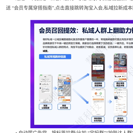
送 “会员专属穿搭指南”,点击直接跳转淘宝入会,私域拉新成本降
• 自动踢广告党、按标签拉群(比如 “宝妈群”“护肤达人群