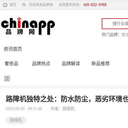
首页
嗨，欢迎来到品牌网
全国服务热线：
热门品牌：
防
资讯首页
奢侈品
品牌热点
品牌解读
新品推荐
品牌黑榜
十大品牌
品牌跟踪
品牌故事
行业动态
品牌专访
品牌动态
活动公告
路障机独特之处：防水防尘，恶劣环境
品牌导购
专家点评
精彩点评
品牌名人
2025-03-20 09:11:40
作者：路障机
路障机