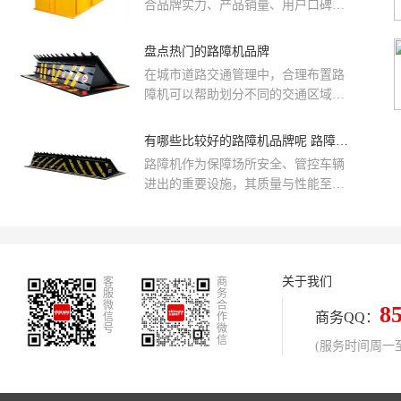
有序通行，维护了生产秩序。
合品牌实力、产品销量、用户口碑、
网友投票等近百项指标评选出了路障
机十大品牌排行榜。路障机十大品牌
盘点热门的路障机品牌
榜单可供您作为选购参考，我们致力
在城市道路交通管理中，合理布置路
于用最真实的用户数据推荐口碑最好
障机可以帮助划分不同的交通区域，
的路障机品牌，让您选得放心。
实现车辆分流，从而减少因混乱行驶
导致的擦撞事故。特别是在高速公路
有哪些比较好的路障机品牌呢 路障机品牌排名一览
上，面对车流量大、车速快的情况，
路障机作为保障场所安全、管控车辆
适时设置临时性路障能显著改善行车
进出的重要设施，其质量与性能至关
条件，降低安全隐患。
重要。然而市场上路障机品牌众多，
产品质量参差不齐。本文综合品牌影
响力、产品质量、用户口碑、技术创
新、工艺水平、市场份额等多维度因
关于我们
客
素，深入剖析市场，精心梳理出值得
商
服
务
关注的路障机品牌排名，助您挑选到
微
合
8
商务QQ：
信
作
可靠的路障机产品，筑牢安全防线 。
号
微
信
(服务时间周一至周