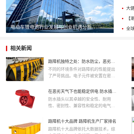
电动车锂电池行业发展与创业机遇分析
相关新闻
路障机独特之处：防水防尘，恶劣环境也能行
不同的环境条件对路障机的性能提出
了严苛挑战。电子元件被安置在密封
良好的防护盒内，盒内还填充有防
潮、防尘的惰性气体，进一步保障其
在恶劣天气下也能稳定供电 防水插头优势多
工作稳定性。传统路障机一旦遭遇大
防水插头以其卓越的安全性、耐用
量积水浸泡，内部电子元件极易短路
性、密封性、兼容性和稳定的电气性
损坏，导致设备瘫痪，严重影响交通
能等诸多优势，在户外照明、电子显
秩序与安全防护。防水防尘路障机的
示、交通运输、工业自动化以及通信
路障机十大品牌 路障机生产厂家排名
严密防护结构有效阻挡了粉尘入侵，
探测等众多领域都有着广泛的应用。
确保设备稳定运行，保障厂区内车辆
路障机十大品牌依托大数据技术，综