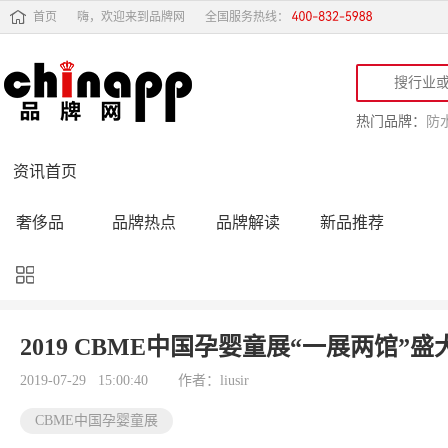
首页
嗨，欢迎来到品牌网
全国服务热线：
热门品牌：
防
资讯首页
奢侈品
品牌热点
品牌解读
新品推荐
品牌黑榜
十大品牌
品牌跟踪
品牌故事
行业动态
品牌专访
品牌动态
活动公告
2019 CBME中国孕婴童展“一展两馆”盛
品牌导购
专家点评
精彩点评
品牌名人
2019-07-29 15:00:40
作者：liusir
CBME中国孕婴童展