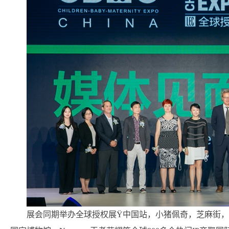
展会同期举办全球授权展Ÿ中国站，小猪佩奇，芝麻街