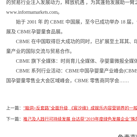
的贸易行业注入发展动力，释放机遇 ，为其蓬勃发展助一臂之
www.informamarkets.com。
始于 2001 年 的 CBME 中国展，至今已成功举办 18
展及 CBME孕婴童食品展。
CBME 在中国取得巨大成功的同时，已扩展至土耳其
童产业的国际交流与贸易合作。
CBME 旗下全媒体：时尚育儿全媒体、孕婴童微报全媒
CBME 系列行业活动：CBME中国孕婴童产业峰会(CBMS)
国孕婴童零售业大会区域峰会，CBME 零售商同学会……
上一篇：
“脑洞+反套路”全面升级,《宸汐缘》成娱乐内容营销界的一
下一篇：
推己及人践行可持续发展 台达获“2019年度绿色发展企业”殊