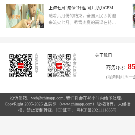
潮流的把握，紧随童装时尚趋势，创
展，此次展会吸引了1751家展商、
上海七月“亲情”升温 可儿助力CBME孕婴童展
立的全新的儿童生活概念品牌，提供
2428个品牌的参与，涵盖母婴用品、
全新的儿童服饰及生活乐趣产品和服
随着六月份的结束，全国人民即将迎
童装童鞋、孕装内衣、玩具配饰等展
务。Topkidz产品覆盖4-
来流火七月。尽管炎夏的高温在持续
品，还有来自世界各地的专业观众、
上升，但人们外出的热情丝毫没受到
权威媒体等人士将共同见证展会的精
影响，这一点在国际大都市上海得...
彩举办，推动孕婴童行业的顺利发
展。以打造世界童鞋领导品牌为愿景
的广州早晨儿童用品有限公司也受邀
关于我们
客
商
参加本次展会，届时将携旗下
服
务
微
合
8
商务QQ：
信
作
号
微
信
(服务时间周一至周
投诉邮箱：web@chinapp.com, 我们将会在48小时内给予处理。
CopyRight 2005-2026 品牌网（www.chinapp.com）版权所有，未经授
权，禁止复制转载。ICP证号：
粤ICP备2021111835号