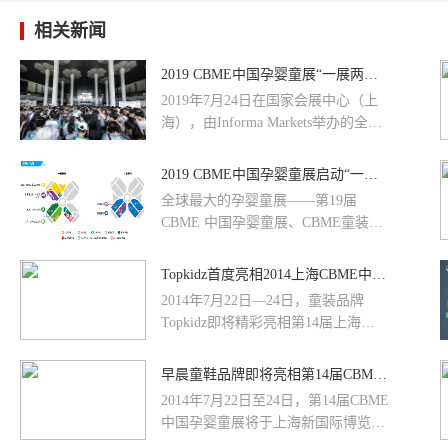
相关新闻
2019 CBME中国孕婴童展“一展两馆”盛大开幕
2019年7月24日在国家会展中心（上
海），由Informa Markets举办的全球
最大孕婴童展——第19届CBME 中国
孕婴童展盛大开幕。为配合上海国家
2019 CBME中国孕婴童展启动“一个CBME，两大展馆”
会展中心的展馆改造工程，2019
全球最大的孕婴童展——第19届
CBME中国孕婴童展开展“一个
CBME 中国孕婴童展、CBME童装
CBME，两大展馆联动”
展、 CBME玩具展将于2019年7月24-
26日在上海国家会展中心举办，
Topkidz首度亮相2014上海CBME中国孕婴童展
CBME孕婴童食品展将于7月25日-27
2014年7月22日—24日，童装品牌
日在上海世博展览馆举办。
Topkidz即将精彩亮相第14届上海
CBME中国孕婴童展。Topkidz时尚靓
丽的童装，环保英伦的家居风格展厅
早晨童鞋品牌即将亮相第14届CBME中国孕婴童展
设计，将成为童装品牌中的亮点。
2014年7月22日至24日，第14届CBME
Topkidz是上海佳齐服饰用品有限公司
中国孕婴童展将于上海新国际博览中
依托多年童装运营经验和对国际童装
心隆重开幕。作为全球领先的孕婴童