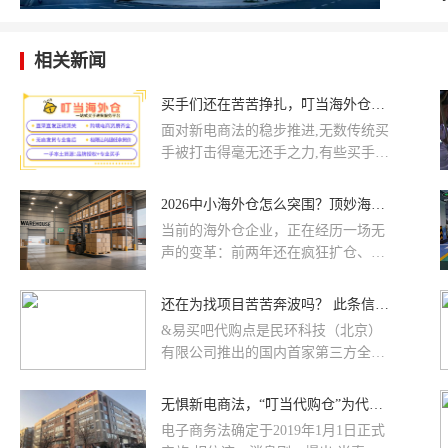
相关新闻
买手们还在苦苦挣扎，叮当海外仓帮你转型做大佬
面对新电商法的稳步推进,无数传统买
手被打击得毫无还手之力,有些买手交
了高昂的罚款,甚至有些买手涉嫌走私
违法被判了刑。58集团重金领投的叮
2026中小海外仓怎么突围？顶妙海外仓WMS一文助您抢占先机！
当海外仓就是给无数传统买手搭建了
当前的海外仓企业，正在经历一场无
一个专属的进货补货神器,货品更全、
声的变革：前两年还在疯狂扩仓、抢
时效更快,让买手安心赚钱
客户、打价格战，厮杀得不可开交。
可今年一开年，风向似乎在反转：低
还在为找项目苦苦奔波吗？ 此条信息能给你一些帮助！
价海外仓批量暴雷、同质化海外仓赚
&易买吧代购点是民环科技（北京）
不到钱，跨境电商卖家在海外仓选型
有限公司推出的国内首家第三方全民
时越来越理性，只认稳定、透明、高
网购的项目，易买吧全国已开通3000
效的专业海外仓。
多家代购点，集淘宝、苏宁易购、亚
无惧新电商法，“叮当代购仓”为代购保驾护航
马逊等400多知名商城。从手机充
电子商务法确定于2019年1月1日正式
值、采票、飞机票等到服装鞋帽、数