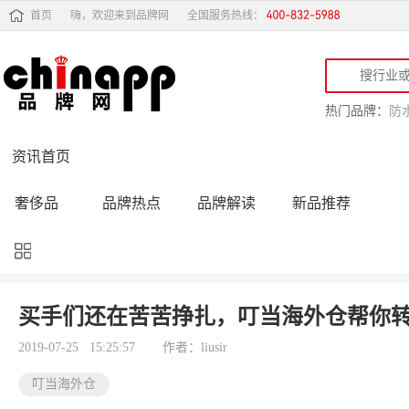
首页
嗨，欢迎来到品牌网
全国服务热线：
热门品牌：
防
资讯首页
奢侈品
品牌热点
品牌解读
新品推荐
品牌黑榜
十大品牌
品牌跟踪
品牌故事
行业动态
品牌专访
品牌动态
活动公告
买手们还在苦苦挣扎，叮当海外仓帮你
品牌导购
专家点评
精彩点评
品牌名人
2019-07-25 15:25:57
作者：liusir
叮当海外仓