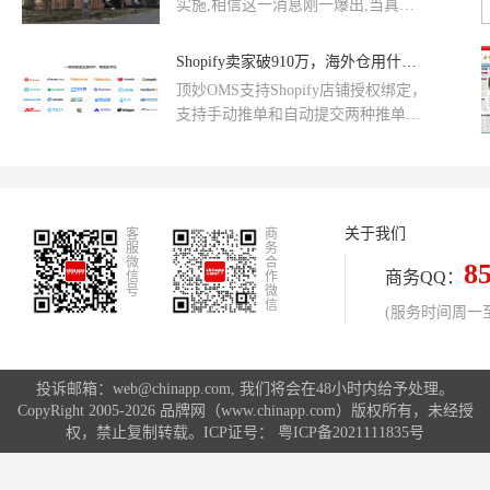
实施,相信这一消息刚一爆出,当真是
码家电应有尽有，代购拿提成。不管
在代购圈激起千层浪啊,看来这回是来
有没有店铺都可以加入易买吧代购点
真的了,擦边球再也没那么容易打了
Shopify卖家破910万，海外仓用什么WMS处理独立站订单？
&且易买吧为代购点提供有易买通退
货运费补贴：客户不满意易买吧出退
顶妙OMS支持Shopify店铺授权绑定，
货运费，让客户网购不再有退货难和
支持手动推单和自动提交两种推单模
出现问题没人管的顾虑
式，自动提交模式下，独立站出单
后，订单信息自动同步至顶妙WMS，
无需人工导入导出，提高效率的同
时，从源头确保数据零误差。
关于我们
客
商
服
务
微
合
8
商务QQ：
信
作
号
微
信
(服务时间周一至周
投诉邮箱：web@chinapp.com, 我们将会在48小时内给予处理。
CopyRight 2005-2026 品牌网（www.chinapp.com）版权所有，未经授
权，禁止复制转载。ICP证号：
粤ICP备2021111835号