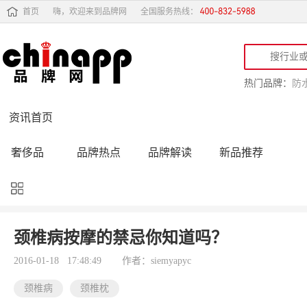
首页
嗨，欢迎来到品牌网
全国服务热线：
热门品牌：
防
资讯首页
奢侈品
品牌热点
品牌解读
新品推荐
品牌黑榜
十大品牌
品牌跟踪
品牌故事
行业动态
品牌专访
品牌动态
活动公告
颈椎病按摩的禁忌你知道吗？
品牌导购
专家点评
精彩点评
品牌名人
2016-01-18 17:48:49
作者：siemyapyc
颈椎病
颈椎枕