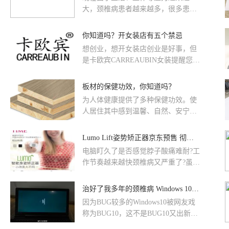
大，颈椎病患者越来越多，很多患者
会按照中医推拿治疗法去缓解颈椎不
适，但不是每一个颈椎病患者都适合
你知道吗？开女装店有五个禁忌
按摩治疗，下面是一些颈椎病按摩的
想创业，想开女装店创业是好事，但
禁忌，仅供参考，不具备医学理论解
是卡欧宾CARREAUBIN女装提醒您，
释。1、一般认为脊髓型颈椎病不宜
作为新手，如果你不知道开女装店创
进行按摩治疗。在临床上可以见到，
业的五个禁忌，可能极大的会影响到
板材的保健功效，你知道吗？
有些脊髓型颈椎病患者，因接受不当
你的生意。有哪五个禁忌呢？卡欧宾
的手法推拿按摩，特别是经过重手法
为人体健康提供了多种保健功效。使
CARREAUBIN来解答。
的颈部推拿治疗后，病人的症状加重
人居住其中感到温馨、自然、安宁、
甚至四肢瘫痪，即使再紧急手术治疗
舒适。
也很难恢复到比较良
Lumo Lift姿势矫正器京东预售 彻底告别颈椎病
电脑盯久了是否感觉脖子酸痛难耐?工
作节奏越来越快颈椎病又严重了?虽然
常常告诫自己坐姿要端正，但是一不
留神腰就弯了?日前，京东上有一位
治好了我多年的颈椎病 Windows 10又出现新BUG
“智能小白”高调亮相，引都市白领一
因为BUG较多的Windows10被网友戏
阵追捧，它就是LumoLift，一款罕见
称为BUG10，这不是BUG10又出新的
的“可以塑身的智能胸扣”。LumoLift
问题了。Windows10正常进行系统更