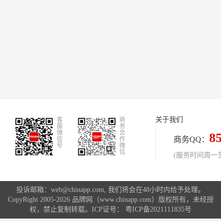
关于我们
客
商
服
务
微
合
8
商务QQ：
信
作
号
微
信
(服务时间周一至周
投诉邮箱：web@chinapp.com, 我们将会在48小时内给予处理。
CopyRight 2005-2026 品牌网（www.chinapp.com）版权所有，未经授
权，禁止复制转载。ICP证号：
粤ICP备2021111835号