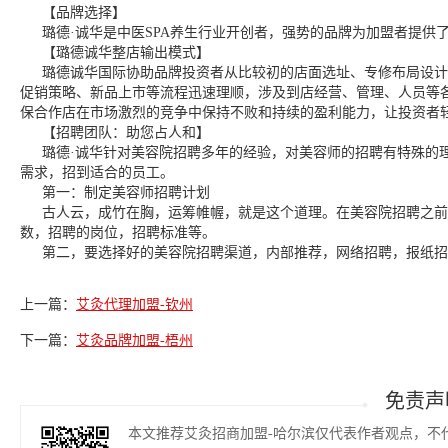
【品牌选择】
璐德·诚华是中医SPA养生行业开创者，强势的品牌为加盟者提供
【璐德诚华整店输出模式】
璐德诚华国际协助品牌投资者从比较初的店面选址、专修布局设计
促销策略、新品上市等流程迅速理顺，涉及到店经营、管理、人员等
保合作店在市场激烈的竞争中保持不败和持续的盈利能力，让投资者
【招聘团队：助您占人和】
璐德·诚华针对美容院招聘多年的经验，对美容师的招聘有特殊的理
需求，招到适合的员工。
第一：制定美容师招聘计划
古人云，成竹在胸，运筹帷幄，就是这个道理。在美容院招聘之前
数，招聘的岗位，招聘标准等。
第二，要选择好的美容院招聘渠道，内部推荐，网络招聘，报纸招
上一篇：
艾灸代理加盟-钦州
下一篇：
艾灸品牌加盟-梧州
免责声
本文推荐艾灸招商加盟-哈尔滨仅代表作者观点，不