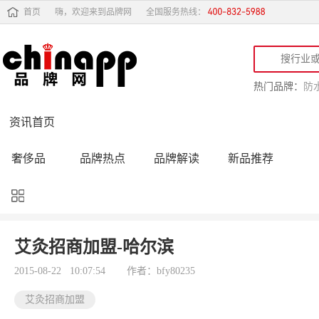
首页
嗨，欢迎来到品牌网
全国服务热线：
热门品牌：
防
资讯首页
奢侈品
品牌热点
品牌解读
新品推荐
品牌黑榜
十大品牌
品牌跟踪
品牌故事
行业动态
品牌专访
品牌动态
活动公告
艾灸招商加盟-哈尔滨
品牌导购
专家点评
精彩点评
品牌名人
2015-08-22 10:07:54
作者：bfy80235
艾灸招商加盟