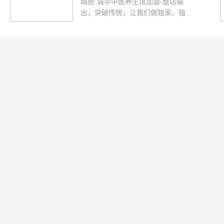
璐德·诚华中医养生馆加盟-整店输
出，突破传统，让我们做独家，独揽
财富！全国免费热线：4000828126