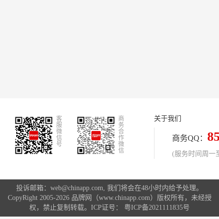
关于我们
客
商
服
务
微
合
8
商务QQ：
信
作
号
微
信
(服务时间周一至周
投诉邮箱：web@chinapp.com, 我们将会在48小时内给予处理。
CopyRight 2005-2026 品牌网（www.chinapp.com）版权所有，未经授
权，禁止复制转载。ICP证号：
粤ICP备2021111835号