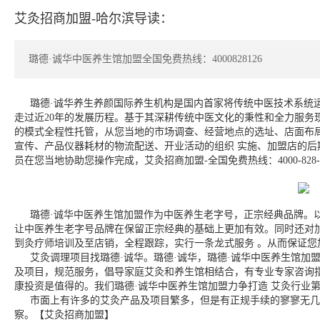
艾灸招商加盟-哈尔滨导读：
璐德·诚华中医养生馆加盟全国免费热线：4000828126
璐德·诚华养生养颜国际养生机构是国内首家将传统中医技术系统运用
走过近20年的发展历程。基于其深耕传统中医文化的秉性和全力服务
的模式全程性托管，从您当地的市场调查、经营地点的选址、店面布
宣传、产品仪器耗材的物流配送、开业活动的组织 实施、加盟店的
员在您当地协助您操作完成，艾灸招商加盟-全国免费热线：4000-828-
璐德·诚华中医养生馆加盟作为中医养生老字号，正宗经典品牌。以3
让中医养生老字号品牌在保留正宗经典的基础上更加有效。同时还对
到灸疗师培训及至店销，全程跟踪，实行一条龙式服务 。从而保证您
艾灸调理项目找璐德·诚华。璐德·诚华，璐德·诚华中医养生馆加盟
及项目，规范服务，倡导家庭艾灸和养生馆相结合，有专业专家咨询
康投资是值得的。我们璐德·诚华中医养生馆加盟力争打造 艾灸行业
市面上有许多的艾灸产品及项目繁多，但是有正规手续的寥寥无几，
察。【艾灸招商加盟】