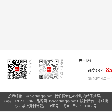
关于我们
客
商
服
务
微
合
8
商务QQ：
信
作
号
微
信
(服务时间周一至周
投诉邮箱：web@chinapp.com, 我们将会在48小时内给予处理。
CopyRight 2005-2026 品牌网（www.chinapp.com）版权所有，未经授
权，禁止复制转载。ICP证号：
粤ICP备2021111835号