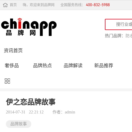
首页
嗨，欢迎来到品牌网
全国服务热线：
热门品牌：
防
资讯首页
奢侈品
品牌热点
品牌解读
新品推荐
品牌黑榜
十大品牌
品牌跟踪
品牌故事
行业动态
品牌专访
品牌动态
活动公告
伊之恋品牌故事
品牌导购
专家点评
精彩点评
品牌名人
2014-07-31 22:21:12
作者：admin
品牌故事