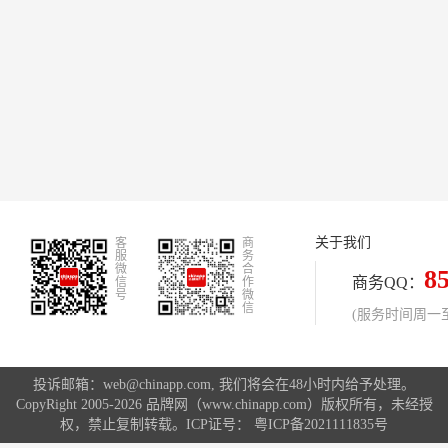
关于我们
客
商
服
务
微
合
8
商务QQ：
信
作
号
微
信
(服务时间周一至周
投诉邮箱：web@chinapp.com, 我们将会在48小时内给予处理。
CopyRight 2005-2026 品牌网（www.chinapp.com）版权所有，未经授
权，禁止复制转载。ICP证号：
粤ICP备2021111835号