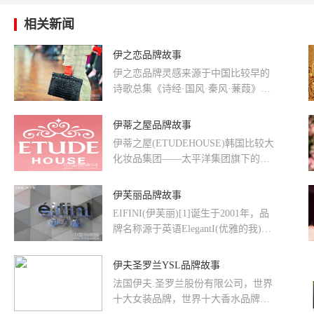
相关新闻
伊之恋品牌故事
伊之恋品牌灵感来源于中国比较早的
诗歌总集《诗经·国风·秦风·蒹葭》蒹
葭苍苍，白露为霜。所谓伊人，在水
一方。在深秋的河边，一丛丛芦苇...
伊蒂之屋品牌故事
伊蒂之屋(ETUDEHOUSE)韩国比较大
化妆品集团——太平洋集团旗下的一
个高端专业彩妆品牌。如果说爱丽
(Etude)遵从流行时尚原则。
伊芙丽品牌故事
www.CHInapp...
EIFINI(伊芙丽)[1]诞生于2001年，品
牌名称源于英语ElegantI(优雅的我)、
FaithI(自信的我)、NaturalI(自然的我)
这三个词...
伊夫圣罗兰YSL品牌故事
法国伊夫.圣罗兰股份有限公司，世界
十大女装品牌，世界十大香水品牌，