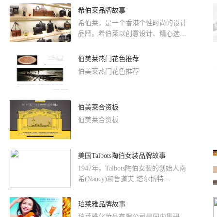
希伯莱品牌故事
希伯莱，是一个香港个性时尚的设计
品牌。希伯莱以创意设计、精心选
材、时尚舒适的皮具产品，力求为消
费者提供可体现个性时尚的配饰。
伯美莱热门花色推荐
经...
伯美莱热门花色推荐
伯美莱合资板
伯美莱合资板
美国Talbots陶伯女装品牌故事
1947年，Talbots陶伯女装的创始人南
希(Nancy)和鲁道夫·塔尔博特
(RudolphTalbots)在马萨诸塞州一个名
叫Hingham的新英格兰小镇(距...
珀莱雅品牌故事
珀莱雅化妆品有限公司是国内集研