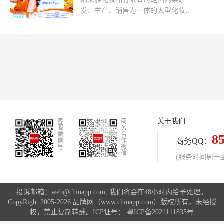
发、生产、销售为一体的大型化妆品
公司。公司自2003年创立以来，凭借
先进的营销方式以及对化妆品市场
的...
关于我们
客
商
服
务
微
合
8
商务QQ：
信
作
号
微
信
(服务时间周一至周
投诉邮箱：web@chinapp.com, 我们将会在48小时内给予处理。
CopyRight 2005-2026 品牌网（www.chinapp.com）版权所有，未经授
权，禁止复制转载。ICP证号：
粤ICP备2021111835号