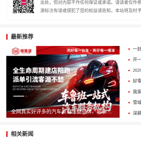
出处，但对内容不作任何保证或承诺。请读者仅作
源标注有误或侵犯了您的权益请告知，本站将及时
最新推荐
雪域
全网真实好评多的汽车美容加盟品牌，聊聊车鲁班的实际开店体验
深
相关新闻