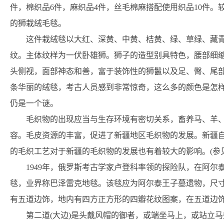
件，棉织品6件，麻织品4件，丝毛棉麻搭配使用织品10件
的狮栽绒毛毯。
这件栽绒毯以大红、深黄、中黄、桔黄、绿、草绿、藏
纹。主体纹样为一伏卧雄狮。狮子的造型别具特色，腰部细
头侧视，面部神态和善，富于装饰性的狮鬣以及足、臀、尾
条华丽的绒毯，考古人员感到非常惊奇，这么多的颜色是怎样
仍是一个谜。
毛织物的出现应当与生存环境有密切关系，畜养马、羊
容。毛皮资源的丰富，促进了新疆地区毛织物的发展。新疆
的毛织工艺对于新疆的毛织物的发展也有着较大的影响。(参
1949年，俄罗斯考古学家卢登科率领的探险队，在阿尔
毯，业界称巴泽雷克地毯。该毯应为阿尔泰王子墓遗物，尺寸为
有五道边饰，地内有四方正方形的四瓣花纹图案，在五道边
第二道(大边)是头戴风帽的御者，或端坐马上，或站立