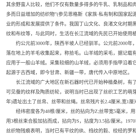
其余野蛮人比较，他们不仅有数量多得多的牛乳、乳制品和
多而日益增加的纺织物”(参见恩格斯《家族·私有制和国家起
业的形成和发展提供了条件。我国丁山文化、良渚文化时期
纹和布纹等，与此同时，生活在长江流域的先民已开始使用
约公元前3000年，陕西半坡人已经驯羊。公元前200
落在地上的羊毛收集起来，称拾毛。山羊绒的采毛，据记载有
应用于一般山羊绒。采集较细的山羊绒，必须用手指甲沿着
起源于古西域，即今甘肃、新疆一带，唐代传入中原地区。
长江流域的广大地区在新石器时代已开始种植桑树，有
可见蚕的纹样及陶质纺轮，说明当时已出现了丝织工艺的萌芽。1
年)遗址出土了丝帛、丝带和丝绳。丝帛残片长2.4厘米,宽1
经纬密度各为48根/厘米，丝的拈向为Z;丝带宽5毫米，
用3根丝束合股加拈而成，拈向为S，拈度为3.5拈/厘米。1
丝织物残痕表明，当时已有平纹的纨、绉纹的縠、绞经的罗和