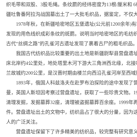
织毛带和双股、3股毛绳。条纹罽的经纬密度为13根/厘米和 6
疆吐鲁番阿拉沟战国墓出土了一大批毛织品，据鉴定，不仅
1978年秋，在新疆哈密地区五堡遗址(公元前1200余
发现的用色线织成彩条纹的斑罽。说明当时哈密地区的毛纺织染
古代“丝绸之路”的孔雀河古遗址发现了裹着古尸的粗毛织品
我国古代纺织品比较重要的出土地是新疆尉犁县营盘遗
床北岸约4公里处，地处塔里木河下游大三角洲西北缘，北接
兰故城约200公里，是汉晋时期由楼兰向西沿孔雀河岸至西
1893年，俄国人科兹洛夫在赴罗布泊探险的途中发现了
曼，英国人斯坦因考察过营盘遗址，获取了一些珍贵文物。1
清理发掘，发掘墓葬32座，清理被盗掘墓葬百余座。1999年
件。营盘遗址出土的文物中，纺织品占了很大的分量，因为
人的广泛关注。
营盘遗址保留下了许多精美的纺织品，较完整有研究意义的