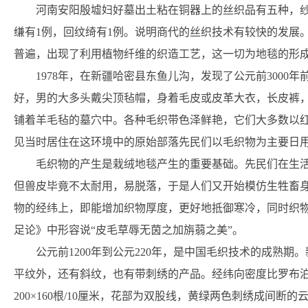
河南安阳殷墟妇好墓出土粘在铜器上的丝织品有五种，纱
缣有1例，回纹绮有1例。说明商代的丝织技术有较快的发展
普遍，出现了利用植物纤维的织造工艺，这一切为地毯的形
1978年，在新疆哈密县东鱼儿沟，发现了公元前300
好，男的大多头戴尖顶毡帽，身着毛皮或皮革大衣，长皮裤
铺着羊毛毡的墓穴中。各种毛织带色泽鲜艳，它们大多数以
见当时居住在这环境中的原始部落先民们以毛织物为主要日
毛织物的产生是栽绒地毯产生的重要基础。先民们在生
但兽皮毕竟不太耐用，易脱落，于是人们又开始模仿生牲畜
物的经纬上，即能增加织物厚度，更好地抵御寒冷，同时织物
足论》中形容说“皮毛草辱无茵之加旃蒻之美”。
公元前1200年到公元220年，是中国毛织技术的成熟期
平纹外，还有斜纹，也有带刺绣的产品。经纬向密度比罗布泊出
200×160根/10厘米，花部为双股线，黄绿两色刺绣成间