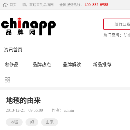
首页
嗨，欢迎来到品牌网
全国服务热线：
热门品牌：
防
资讯首页
奢侈品
品牌热点
品牌解读
新品推荐
品牌黑榜
十大品牌
品牌跟踪
品牌故事
行业动态
品牌专访
品牌动态
活动公告
地毯的由来
品牌导购
专家点评
精彩点评
品牌名人
2013-12-21 09:56:09
作者：admin
地毯
的
由来