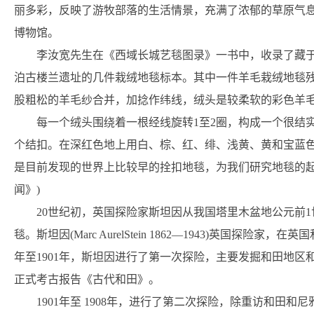
丽多彩，反映了游牧部落的生活情景，充满了浓郁的草原气
博物馆。
李汝宽先生在《西域长城艺毯图录》一书中，收录了藏
泊古楼兰遗址的几件栽绒地毯标本。其中一件羊毛栽绒地毯残片
股粗松的羊毛纱合并，加捻作纬线，绒头是较柔软的彩色羊
每一个绒头围绕着一根经线旋转1至2圈，构成一个很结实
个结扣。在深红色地上用白、棕、红、绯、浅黄、黄和宝蓝
是目前发现的世界上比较早的拴扣地毯，为我们研究地毯的起
闻》)
20世纪初，英国探险家斯坦因从我国塔里木盆地公元前
毯。斯坦因(Marc AurelStein 1862—1943)英国探
年至1901年，斯坦因进行了第一次探险，主要发掘和田地
正式考古报告《古代和田》。
1901年至 1908年，进行了第二次探险，除重访和田