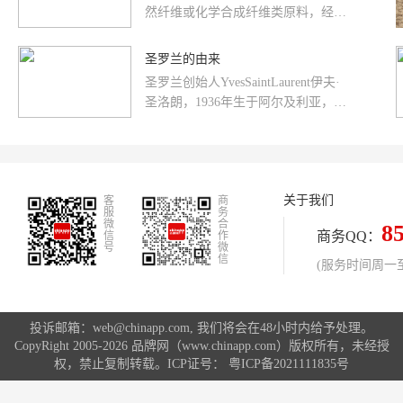
然纤维或化学合成纤维类原料，经手
工或机械工艺进行编结、栽绒或纺织
而成的地面铺敷物。它是世界范围...
圣罗兰的由来
圣罗兰创始人YvesSaintLaurent伊夫·
圣洛朗，1936年生于阿尔及利亚，21
岁时任迪奥时装公司的首席设计师，
但是好景不长，由于迪奥的...
关于我们
客
商
服
务
微
合
8
商务QQ：
信
作
号
微
信
(服务时间周一至周
投诉邮箱：web@chinapp.com, 我们将会在48小时内给予处理。
CopyRight 2005-2026 品牌网（www.chinapp.com）版权所有，未经授
权，禁止复制转载。ICP证号：
粤ICP备2021111835号