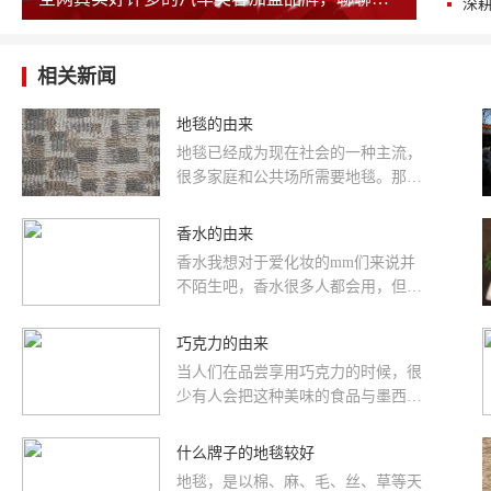
深
相关新闻
地毯的由来
地毯已经成为现在社会的一种主流，
很多家庭和公共场所需要地毯。那
么，你知道地毯是怎么来的吗?地毯都
有什么故事?下面随品牌网小编...
香水的由来
香水我想对于爱化妆的mm们来说并
不陌生吧，香水很多人都会用，但是
你知道香水这词是怎么来的吗?香水的
后面都有什么故事?接下来随小编一...
巧克力的由来
当人们在品尝享用巧克力的时候，很
少有人会把这种美味的食品与墨西哥
土著阿兹特克人(Azlec)联想到一起，
也没有人会想到它是通过屠杀，...
什么牌子的地毯较好
地毯，是以棉、麻、毛、丝、草等天