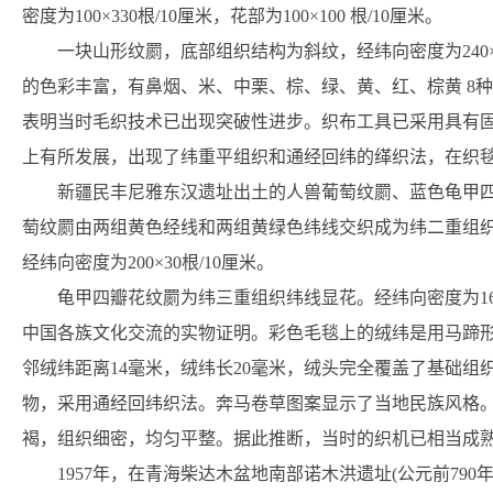
密度为100×330根/10厘米，花部为100×100 根/10厘米。
一块山形纹罽，底部组织结构为斜纹，经纬向密度为240×200
的色彩丰富，有鼻烟、米、中栗、棕、绿、黄、红、棕黄 8
表明当时毛织技术已出现突破性进步。织布工具已采用具有
上有所发展，出现了纬重平组织和通经回纬的缂织法，在织
新疆民丰尼雅东汉遗址出土的人兽葡萄纹罽、蓝色龟甲
萄纹罽由两组黄色经线和两组黄绿色纬线交织成为纬二重组
经纬向密度为200×30根/10厘米。
龟甲四瓣花纹罽为纬三重组织纬线显花。经纬向密度为160
中国各族文化交流的实物证明。彩色毛毯上的绒纬是用马蹄形
邻绒纬距离14毫米，绒纬长20毫米，绒头完全覆盖了基础
物，采用通经回纬织法。奔马卷草图案显示了当地民族风格
褐，组织细密，均匀平整。据此推断，当时的织机已相当成
1957年，在青海柴达木盆地南部诺木洪遗址(公元前79