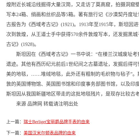
煌附近长城沿线掘得大量汉简，又走访了莫高窟，拍摄洞窟
写本24箱、绢画和丝织品等5箱。著有旅行记《沙漠契丹度址记
古报告为《西域考古记》(1921)。1913年至1915年，
次到敦煌，从王道士手中获得570余件敦煌写本，还发掘黑
古记》(1928)。
斯坦因在《西域考古记》一书中说：“在楼兰汉城废址考
遗迹。其他有西历纪元前后1世纪间之古墓遗址，发掘后得可
美的地毯，……堆绒地毯，此外还有粗制的毛织物与毡子”。
敦的英国博物馆、英国图书馆和印度事务部图书馆，以及印度
斯坦因从我国新疆地区带走的这批地毯残片，是现存比较古
来源 品牌网 转载请注明出处
上一篇：
瑞士Berliget宝丽爵品牌手表的由来
下一篇：
美国汉米尔顿表品牌的由来