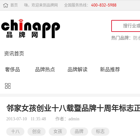
首页
嗨，欢迎来到品牌网
全国服务热线：
热门品牌：
防
资讯首页
奢侈品
品牌热点
品牌解读
新品推荐
品牌黑榜
十大品牌
品牌跟踪
品牌故事
行业动态
品牌专访
品牌动态
活动公告
邻家女孩创业十八载暨品牌十周年标志
品牌导购
专家点评
精彩点评
品牌名人
2013-07-10 11:35:48
作者：admin
十八
创业
女孩
品牌
标志