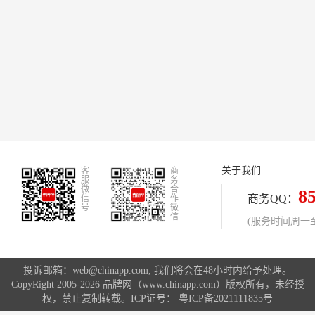
关于我们
客
商
服
务
微
合
8
商务QQ：
信
作
号
微
信
(服务时间周一至周
投诉邮箱：web@chinapp.com, 我们将会在48小时内给予处理。
CopyRight 2005-2026 品牌网（www.chinapp.com）版权所有，未经授
权，禁止复制转载。ICP证号：
粤ICP备2021111835号