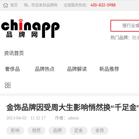
首页
嗨，欢迎来到品牌网
全国服务热线：
热门品牌：
防
资讯首页
奢侈品
品牌热点
品牌解读
新品推荐
品牌黑榜
十大品牌
品牌跟踪
品牌故事
行业动态
品牌专访
品牌动态
活动公告
金饰品牌因受周大生影响悄然换“千足金
品牌导购
专家点评
精彩点评
品牌名人
2013-04-02 11:32:17
作者：admin
影响
悄然
品牌
足金
金饰