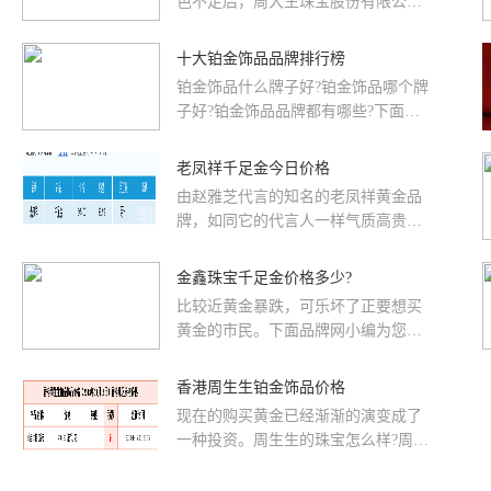
色不足后，周大生珠宝股份有限公司
(以下简称周大生)坚称上柜销售产品
100%经权威检测机构检验合格...
十大铂金饰品品牌排行榜
铂金饰品什么牌子好?铂金饰品哪个牌
子好?铂金饰品品牌都有哪些?下面就
跟着品牌网小编一起来看看十大铂金
饰品品牌排行榜。www.chiNA...
老凤祥千足金今日价格
由赵雅芝代言的知名的老凤祥黄金品
牌，如同它的代言人一样气质高贵。
那么老凤祥这个知名的中国黄金品牌
的价格是多少呢?品牌网小编为大...
金鑫珠宝千足金价格多少?
比较近黄金暴跌，可乐坏了正要想买
黄金的市民。下面品牌网小编为您爆
料一下金鑫珠宝千足金的比较新价格
跌至320元/克，一起来看看是怎么...
香港周生生铂金饰品价格
现在的购买黄金已经渐渐的演变成了
一种投资。周生生的珠宝怎么样?周生
生今天黄金价格怎么样?是涨还是跌?
下面随品牌网小编一起来看...