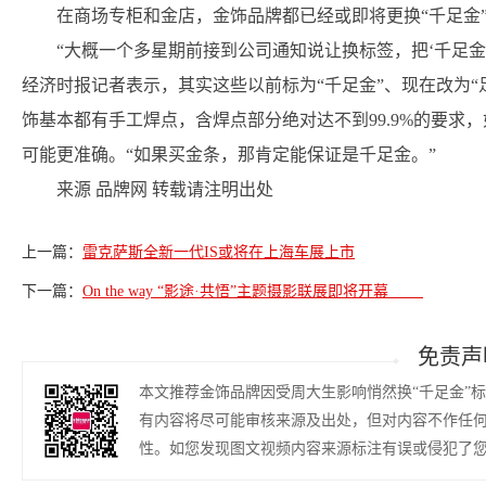
在商场专柜和金店，金饰品牌都已经或即将更换“千足金
“大概一个多星期前接到公司通知说让换标签，把‘千足金
经济时报记者表示，其实这些以前标为“千足金”、现在改为
饰基本都有手工焊点，含焊点部分绝对达不到99.9%的要求，
可能更准确。“如果买金条，那肯定能保证是千足金。”
来源 品牌网 转载请注明出处
上一篇：
雷克萨斯全新一代IS或将在上海车展上市
下一篇：
On the way “影途·共悟”主题摄影联展即将开幕
免责声
本文推荐金饰品牌因受周大生影响悄然换“千足金”
有内容将尽可能审核来源及出处，但对内容不作任
性。如您发现图文视频内容来源标注有误或侵犯了