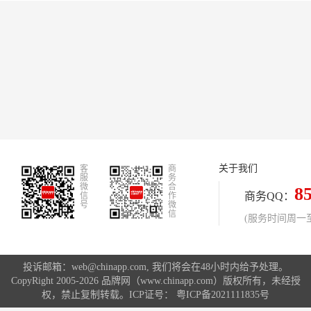
关于我们
客
商
服
务
微
合
8
商务QQ：
信
作
号
微
信
(服务时间周一至周
投诉邮箱：web@chinapp.com, 我们将会在48小时内给予处理。
CopyRight 2005-2026 品牌网（www.chinapp.com）版权所有，未经授
权，禁止复制转载。ICP证号：
粤ICP备2021111835号