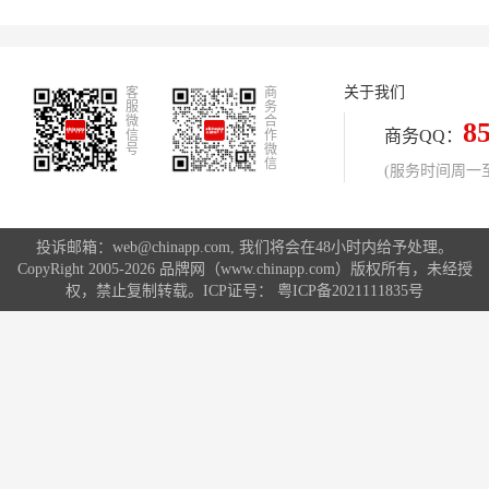
元。在粤港澳大湾区建设、新能源产
业崛起的双重驱动下，一批头部品牌
凭借过硬技术、稳定品质和深厚市场
关于我们
客
积淀脱颖而出。以下结合权威排名与
商
服
务
核心优势，为您推荐值得信赖的广东
微
合
8
商务QQ：
信
作
电缆品牌，为工程建设与民用用电保
号
微
信
驾护航。
(服务时间周一至周
投诉邮箱：web@chinapp.com, 我们将会在48小时内给予处理。
CopyRight 2005-2026 品牌网（www.chinapp.com）版权所有，未经授
权，禁止复制转载。ICP证号：
粤ICP备2021111835号