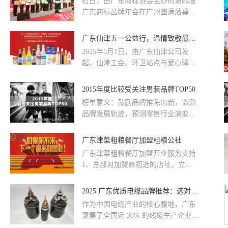
近日，由广东商标协会主办的第四届
广东商标品牌年会在广州圆满落幕。
会上正式揭晓了2025"TOP50我最喜爱
的广东商标品牌"消费者公益调查结
广东仙津五一公益行，温情致敬最美劳动者
果，广东仙津旗下「仙津饮料」与
2025年5月1日，由广东仙津公司发
「动力火车」两大品牌凭借卓越的市
起，仙津工会、环卫站点与爱心驿站
场表现与深厚的消费者基础，从近
大力支持的“致敬最美劳动者”公益赠
200个参评品牌中脱颖而出，荣耀登
饮活动，在全国十几个城市、数百家
2015年度比较受关注男装品牌TOP50
榜并获现场授牌。
门店同步开展，共计送出1万份饮
榜单意义：鼓励品牌推陈出新，监测
品。每瓶饮料上都挂有仙津公司工作
品牌发展轨迹，预测零售行业演变新
人员的手写心意卡，由门店老板亲手
趋势。研究方法：根据赢商网品牌数
递送，为劳动者送上烈日下的一份清
据库（动态更新中）近10890家男装
广东津菜粗粮餐厅加盟粗粮公社
凉与暖心。他们头顶热浪，挥洒汗
品牌浏览数据及678600条网络品牌热
水，用责任与行动让高温下的城市有
广东津菜粗粮餐厅加盟开业服务支持
词搜索记录，进行综合排名。品牌排
序运转，这也是仙津公司发起本次公
1、总部对加盟商初选的店址，立地
名越靠前，则品牌热度越高，越受购
益行动的出发点与意义。
调查，帮助分析优、劣，指导经营对
物中心关注。（*数据采集于2015年1
策避免因选址不当而给后续经营带来
2025 广东优质电缆品牌推荐：选对标杆，筑牢电力安全防线
月1日-12月31日）2015年度最受购物
不利影响。 2、总部在保证形象统一
中心关注男装品牌TOP502015年度最
作为中国电缆产业的核心腹地，广东
的基础上，为加盟商量身定制图纸;
受欢迎男装品牌top50中，时尚潮流装
聚集了全国近 30% 的线缆生产企业，
品
2025 年产业规模预计突破 4000 亿