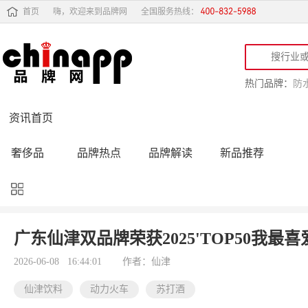
首页
嗨，欢迎来到品牌网
全国服务热线：
热门品牌：
防
资讯首页
奢侈品
品牌热点
品牌解读
新品推荐
品牌黑榜
十大品牌
品牌跟踪
品牌故事
行业动态
品牌专访
品牌动态
活动公告
广东仙津双品牌荣获2025'TOP50我最
品牌导购
专家点评
精彩点评
品牌名人
2026-06-08 16:44:01
作者：仙津
仙津饮料
动力火车
苏打酒