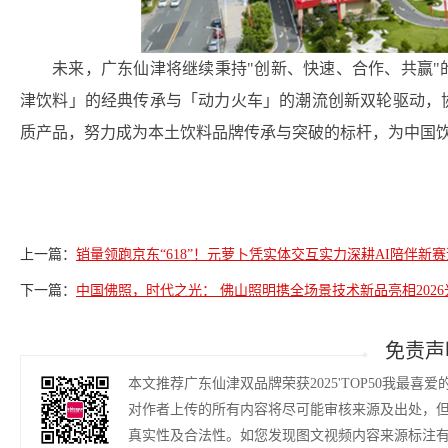
未来，广东仙津将继续秉持"创新、快速、合作、共赢
津饮料」的经典传承与「动力火车」的潮流创新双轮驱动，
质产品，努力成为本土饮料品牌传承与突破的标杆，为中国
上一篇：
销量领跑京东“618”！元萝卜凭实体交互实力深耕AI陪伴新赛
下一篇：
中国佛照，时代之光： 佛山照明携全场景技术新品亮相2026
免责声
本文推荐广东仙津双品牌荣获2025'TOP50我最
对作者上传的所有内容将尽可能审核来源及出处，
真实性及合法性。如您发现图文视频内容来源标注