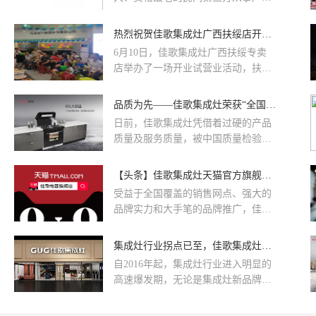
质量控制和技术鉴定的跨国公司。总
部设在日内瓦,在世界各地设有1800多
热烈祝贺佳歌集成灶广西扶绥店开业试营业活动圆满成功！火爆全城
家分支机构和专业实验室和 59000多
6月10日，佳歌集成灶广西扶绥专卖
名专业技术人员，在142个国家开展
店举办了一场开业试营业活动，扶绥
产品质检、监控和保证活动。所以，
店的开业，进一步提升了佳歌集成灶
从权威性这个角度，SGS完全值得信
在广西市场的品牌知名度和影响力。
品质为先——佳歌集成灶荣获“全国集成灶行业质量领先企业”
赖
活动当天，现场人满为患，佳歌集成
日前，佳歌集成灶凭借着过硬的产品
灶凭借优越的产品性能，良好的市场
质量及服务质量，被中国质量检验协
口碑和大品牌的服务保障，开启了一
会评为“全国集成灶行业质量领先企
天的疯狂签单模式。
业”，中国质量检验协会是质检总局主
【头条】佳歌集成灶天猫官方旗舰店即将隆重上线！
管下的全国质量检验行业机构和质量
受益于全国覆盖的销售网点、强大的
专业社团机构，主要部门是国家质检
品牌实力和大手笔的品牌推广，佳歌
总局。
入驻京东短短两个月时间，就打败众
多资深老牌夺得第一。为加快电商渠
集成灶行业拐点已至，佳歌集成灶跑出崛起“佳”速度
道的拓展，积极配合各区域经销商的
自2016年起，集成灶行业进入明显的
线下销售，佳歌电器品牌和产品通过
高速爆发期，无论是集成灶新品牌的
层层筛选和考验，正式与天猫展开战
涌现速度还是集成灶市场的销售量，
略合作，再次向前迈进品牌发展之路
都在不断刷新着历史新高。这样的增