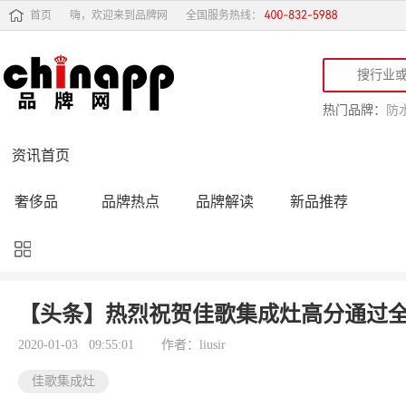
首页
嗨，欢迎来到品牌网
全国服务热线：
热门品牌：
防
资讯首页
奢侈品
品牌热点
品牌解读
新品推荐
品牌黑榜
十大品牌
品牌跟踪
品牌故事
行业动态
品牌专访
品牌动态
活动公告
【头条】热烈祝贺佳歌集成灶高分通过全
品牌导购
专家点评
精彩点评
品牌名人
2020-01-03 09:55:01
作者：liusir
佳歌集成灶