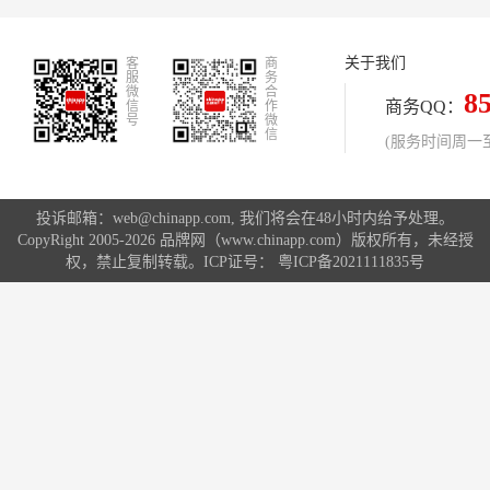
长态势，让整个厨电行业为之侧目
关于我们
客
商
服
务
微
合
8
商务QQ：
信
作
号
微
信
(服务时间周一至周
投诉邮箱：web@chinapp.com, 我们将会在48小时内给予处理。
CopyRight 2005-2026 品牌网（www.chinapp.com）版权所有，未经授
权，禁止复制转载。ICP证号：
粤ICP备2021111835号