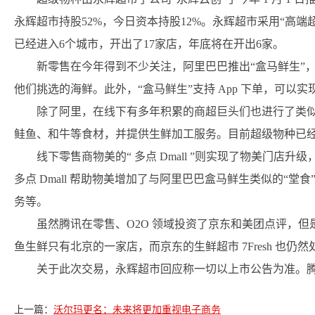
永辉超市持股52%，今日资本持股12%。永辉超市采用“高端
已经进入6个城市，开出了17家店，年底将在开出6家。
新零售在今年得到不少关注，阿里巴巴推出“盒马鲜生”
他们挑选的海鲜。此外，“盒马鲜生”支持 App 下单，可以实现
除了阿里，在线下有多年积累的商超巨头们也进行了类似的
鲑鱼、和牛等食材，并提供生鲜加工服务。目前超级物种已经覆盖
线下零售商物美的“ 多点 Dmall ”则实现了物美门
多点 Dmall 帮助物美增加了与阿里巴巴盒马鲜生类似的“
务等。
虽然腾讯在零售、O2O 领域投资了京东和美团点评，
鱼生鲜只有北京的一家店，而京东的生鲜超市 7Fresh 也仍
关于此次交易，永辉超市回应称一切以上市公告为准。
上一篇：
沃尔玛更名：未来将更加重视电子商务