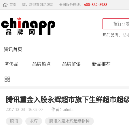
首页
嗨，欢迎来到品牌网
全国服务热线：
热门品牌：
防
资讯首页
奢侈品
品牌热点
品牌解读
新品推荐
品牌黑榜
十大品牌
品牌跟踪
品牌故事
行业动态
品牌专访
品牌动态
活动公告
腾讯重金入股永辉超市旗下生鲜超市超级
品牌导购
专家点评
精彩点评
品牌名人
2017-12-08 16:02:00
作者：admin
腾讯
永辉
腾讯入股永辉超级物种