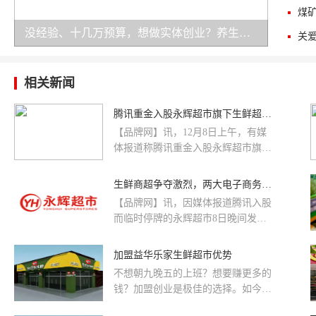
没经验、十几万预算，想做实体创业？养生加盟是务实之选！
相关新闻
腾讯重金入股永辉超市旗下生鲜超市超级物种!
【品牌网】讯，12月8日上午，有媒
体报道称腾讯重金入股永辉超市旗下
生鲜超市超级物种，目前已达成交
易。永辉超市股价瞬间直线拉升，2
生鲜商超争夺激烈，两大电子商务企业正面交锋
分钟后封死涨停板，目前涨停板上买
【品牌网】讯，因媒体报道腾讯入股
单超过56万手。稍早之前，《财经》
而临时停牌的永辉超市8日晚间发布
杂志报道称，腾讯重金入股超级物种
提示性公告，初步证实公司正在跟投
的交易已经达成，预计在两周内宣
资方洽谈入股旗下超级物种的事宜。
加盟益华乐家生鲜超市优势
布。这是腾讯在零售领域的重要战略
若此举成行，超级物种将更有底气对
投资，目前股份占比和估值金额未
不想朝九晚五的上班？想要赚更多的
垒阿里巴巴的盒马鲜生，生鲜商超的
知。一位接近交易的人士告诉《财
钱？加盟创业是极佳的选择。如今，
新零售市场将展开激烈争战。受腾讯
经》记者，腾讯从今年下半年起大范
越来越多的人通过加盟创业赚的盆满
入股传闻影响，永辉超市昨日早盘直