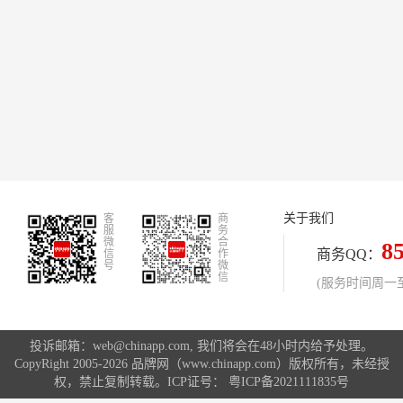
关于我们
客
商
服
务
微
合
8
商务QQ：
信
作
号
微
信
(服务时间周一至周
投诉邮箱：web@chinapp.com, 我们将会在48小时内给予处理。
CopyRight 2005-2026 品牌网（www.chinapp.com）版权所有，未经授
权，禁止复制转载。ICP证号：
粤ICP备2021111835号