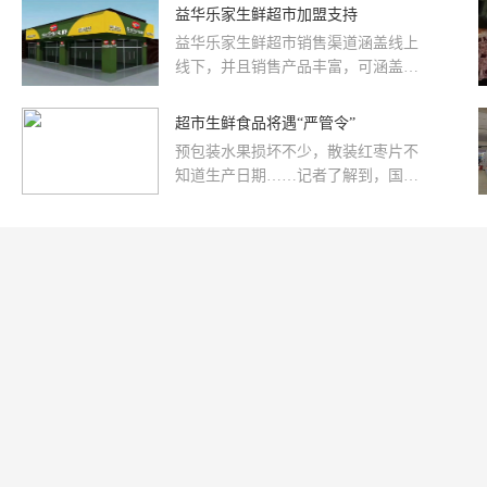
围
脖满，你是不是也心动了呢？如果
益华乐家生鲜超市加盟支持
线涨停，并带动新零售板块午后爆
是，那么现在就有一个机会摆在您的
发。VS12月8日上午，因有媒体报道
益华乐家生鲜超市销售渠道涵盖线上
面前——加盟益华乐家生鲜超市。
称，腾讯重金入股永辉超市旗下生鲜
线下，并且销售产品丰富，可涵盖百
超市超级物种，目前交易已经完成
姓生活的大部分方面。
超市生鲜食品将遇“严管令”
预包装水果损坏不少，散装红枣片不
知道生产日期……记者了解到，国家
食药监总局近日发布《超市生鲜食品
包装和标签标注管理规范（征求意见
稿）》，被称为“史上最严”超市生鲜
食品包装和标签管理规范。目前海口
超市生鲜食品包装和标签标注情况如
何呢？记者走访发现，很多食品生产
日期以包装日期代替，生鲜标签信息
不全等，市场现状很难达到规范要
求。□本报记者李银实习生李珊珊