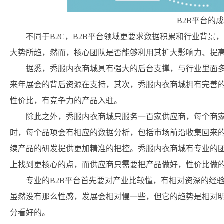
B2B平台的成
不同于B2C，B2B平台领域更要求数据积累和行业背
大势所趋，然而，核心团队是否能够利用其扩大影响力、提
据悉，秀服内衣商城具有强大的后台支撑，与行业里面
来年展会的背后资源在支持，其次，秀服内衣商城拥有完善
性价比，有竞争力的产品入驻。
除此之外，秀服内衣商城只服务一百家供应商，每个商家
时，每个品项会有相应的数据分析，包括市场前沿收集回来
续产品的研发提供更加精准的把控。秀服内衣商城有专业的
上找到更核心的点，而供应商只需要把产品做好，性价比做
专业的B2B平台首先要对产业比较懂，有相对资深的经
虽然没有那么性感，发展会相对慢一些，但它的趋势是相对
分看好的。