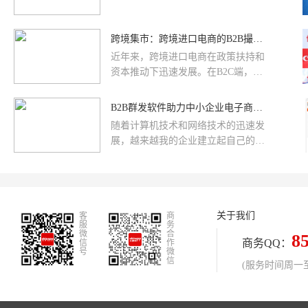
来，这对传统企业发展而言，是变革
难，与社媒营销人共同前行与进步。
的最佳时机，然而B2B平台
目前，KAWO科握已成功服务超过
跨境集市：跨境进口电商的B2B撮合模式创新者
500家国际品牌，覆盖12个行业的头
部企业，包含消费品、体育、政府机
近年来，跨境进口电商在政策扶持和
构、3C、汽车、酒店、旅游等领域。
资本推动下迅速发展。在B2C端，几
千个平台涌现出来，各种O2O体验店
雨后春笋般冒出。而B2B端也出现了
B2B群发软件助力中小企业电子商务推广
许多供应链平台。
随着计算机技术和网络技术的迅速发
展，越来越我的企业建立起自己的电
子商务网站，网站逐渐成为企业重要
的商务平台。但是大多数企业正面...
关于我们
客
商
服
务
微
合
8
商务QQ：
信
作
号
微
信
(服务时间周一至周