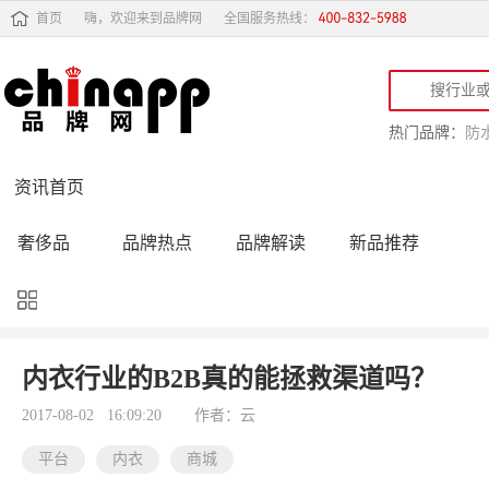
首页
嗨，欢迎来到品牌网
全国服务热线：
热门品牌：
防
资讯首页
奢侈品
品牌热点
品牌解读
新品推荐
品牌黑榜
十大品牌
品牌跟踪
品牌故事
行业动态
品牌专访
品牌动态
活动公告
内衣行业的B2B真的能拯救渠道吗？
品牌导购
专家点评
精彩点评
品牌名人
2017-08-02 16:09:20
作者：云
平台
内衣
商城