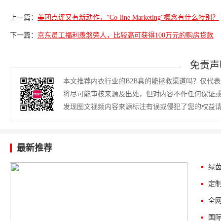
上一篇：
美团点评又有新动作，“Co-line Marketing“概念有什么特别？
下一篇：
京东员工福利羡煞旁人，比较高可获得100万元的购房贷款
免责声
本文推荐内衣行业的B2B真的能拯救渠道吗？仅代
将尽可能审核来源及出处，但对内容不作任何保证
发现图文视频内容来源标注有误或侵犯了您的权益
最新推荐