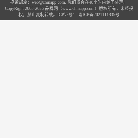
投诉邮箱：web@chinapp.com, 我们将会在48小时内给予处理。
CopyRight 2005-2026 品牌网（www.chinapp.com）版权所有，未经授
权，禁止复制转载。ICP证号：
粤ICP备2021111835号