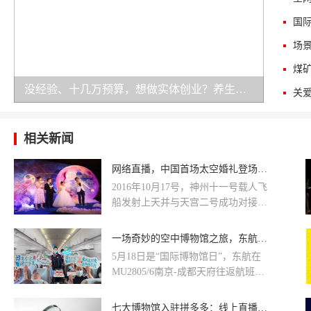
没经验、十几万预算，想做实体创业？养生加盟是务实之选！
相关新闻
网络直播，中国首场太空婚礼登场北京航天博物馆
2016年10月17号，神州十一号载人飞
船发射上天并与天宫二号成功对接，
实现中国航天事业的又一里程碑，引
发了大众对浩瀚宇宙的无尽遐想。
一场奇妙的空中博物馆之旅，东航推出“国际博物馆日”主题航班
5月18日是“国际博物馆日”，东航在
MU2805/6南京-成都天府往返航班
上，开展了“博览东方 同行华夏”国际
博物馆日主题航班活动，通过发放博
七大博物馆入驻拼多多：线上直播销售文创产品