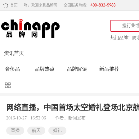
首页
嗨，欢迎来到品牌网
全国服务热线：
热门品牌：
防
资讯首页
奢侈品
品牌热点
品牌解读
新品推荐
品牌黑榜
十大品牌
品牌跟踪
品牌故事
行业动态
品牌专访
品牌动态
活动公告
网络直播，中国首场太空婚礼登场北京
品牌导购
专家点评
精彩点评
品牌名人
2016-10-27 16:52:06
作者：新闻发布
直播
航天
婚礼