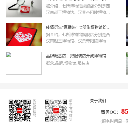
物馆联名纪念登机牌、机上广播科普
据介绍，七所博物馆旗舰店分别是西
博物馆知识、赠阅博物馆藏品图册等
汉南越王博物馆、汉景帝阳陵博物
方式，为旅客带来了一场奇妙的空中
院、观复博物馆、海南省博物馆、湖
博物馆之旅。
南湘绣博物馆，天坛以及纽约大都会
疫情衍生“直播热” 七所生博物馆纷纷入拼多多直播带货
艺术博物馆，明日中午12点开始，将
据介绍，七所博物馆旗舰店分别是西
在拼多多直播销售文创产品，并且除
汉南越王博物馆、汉景帝阳陵博物
下午3点和6点，每个整点都有店铺直
院、观复博物馆、海南省博物馆、湖
播。
南湘绣博物馆，天坛以及纽约大都会
品牌概念店：把服装店开成博物馆
艺术博物馆。其中，天坛公园、汉景
概念,品牌,博物馆,服装店
帝阳陵博物院、西汉南越王博物馆和
海南省博物馆已经开馆，其它三家仍
然闭馆，但讲解员会在直播中展示周
边产品。
关于我们
客
商
服
务
微
合
8
商务QQ：
信
作
号
微
信
(服务时间周一至周