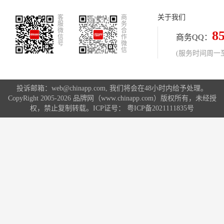
使用，大部分手机厂商都会对Android
关于我们
客
系统进行深度优化，虽然每家的OS各
商
服
务
具特色，但万变不离其宗，长时间使
微
合
8
商务QQ：
信
作
用后还能够流畅运行是彰显厂商实力
号
微
信
的重要因素之一。特别是在消费者觉
(服务时间周一至周
悟慢慢提高的今天，除流畅外，如何
让生活变得更加便捷也是手
投诉邮箱：web@chinapp.com, 我们将会在48小时内给予处理。
CopyRight 2005-2026 品牌网（www.chinapp.com）版权所有，未经授
权，禁止复制转载。ICP证号：
粤ICP备2021111835号