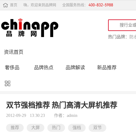
首页
嗨，欢迎来到品牌网
全国服务热线：
热门品牌：
防
资讯首页
奢侈品
品牌热点
品牌解读
新品推荐
品牌黑榜
十大品牌
品牌跟踪
品牌故事
行业动态
品牌专访
品牌动态
活动公告
双节强档推荐 热门高清大屏机推荐
品牌导购
专家点评
精彩点评
品牌名人
2012-09-29 13:30:23
作者：admin
推荐
大屏
热门
强档
双节