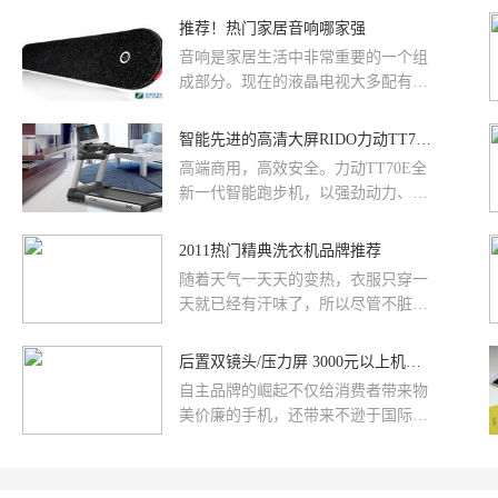
大战准备，力推旗下大屏手机，以...
推荐！热门家居音响哪家强
音响是家居生活中非常重要的一个组
成部分。现在的液晶电视大多配有音
响。一部好的音响，能够带来更震
撼、更逼真的听觉盛宴。小编今天为
智能先进的高清大屏RIDO力动TT70E智能跑步机
大家整理了几款电视音响，快来看看
高端商用，高效安全。力动TT70E全
哪一款符合你的心意吧~
新一代智能跑步机，以强劲动力、舒
适安全、智能先进、身临其境等优
势，重新定义商用跑步机美学，让您
2011热门精典洗衣机品牌推荐
的运动更有效、更安全、更有趣！
随着天气一天天的变热，衣服只穿一
天就已经有汗味了，所以尽管不脏，
还得脱下来换洗，这对于忙碌的上班
族来说每天洗衣服也确实够麻烦的，
后置双镜头/压力屏 3000元以上机型推荐
所以能拥有一台经济实惠的洗衣机成
自主品牌的崛起不仅给消费者带来物
了很多家庭迫切的需求。下面小编就
美价廉的手机，还带来不逊于国际品
为你推荐几款精典耐用的洗衣机品牌
牌的使用体验，当然，这一切都和免
供你选购参考。
费开放的Android系统密不可分。不
过，由于谷歌的一些服务无法在国内