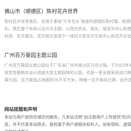
佛山市（顺德区）陈村花卉世界
陈村花卉世界景区，坐落于素有“千年花乡”美誉的顺德区陈村镇，距顺
利。景区整个布局以花卉为主题，以现代农业、观光、旅游为中心构
科研、花卉展览、花卉观光旅游于一体的大型花卉交易中心和花卉文
型各具特色的精致庭园，既有中式的小桥流水，又有西式的园林景观
和美丽的鲜花构成了一幅幅绚丽多彩的优美画卷。
广州百万葵园主题公园
广州百万葵园主题公园位于广东省广州市南沙区万顷沙镇，于2002年
观赏性植物并设计成超大型主题园林的公园，也是一家全部采用进口
葵乐园。百万葵园占地面积26万平方米，种植一百万株向日葵，此外还
居住的松鼠乐园，由汉白石精雕细琢而成的弧型环绕薰衣草花海以及
鸽广场和神秘玫瑰园等景点组成。
网站提醒和声明
本站为用户提供存储空间服务，凡本站注明"由注册用户上传提供“的
息，并不代表本站观点，版权属于用户或相关权利人。如有侵权、虚