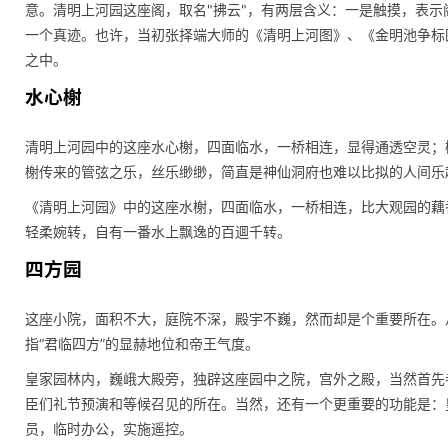
意。清明上河园这座阁，取名"拂云"，有两层含义：一是触摸，表
一个真迹。也许，当初张择端大师的《清明上河图》、《金明池争标
之中。
水心榭
清明上河园中的这座水心榭，四面临水，一桥相连，显得通透空灵；
榭传来的管弦之乐，丝乐缈缈，简直是神仙洞府也难以比拟的人间乐
《清明上河园》中的这座水榭，四面临水，一桥相连，比大观园的藕
轻柔婉转，自有一番水上飘逸的百逥千转。
四方园
这座小院，面积不大，庭院不深，殿宇不巍，然而却是个重要所在。
指“君临四方”的显赫地位和帝王气度。
皇家园林内，巍峨大殿旁，独辟这座园中之院，宫外之殿，当然首先
臣们礼节预演和等候召见的所在。当然，还有一个更重要的功能是：
员，临时办公，实施遥控。