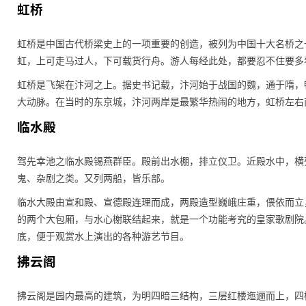
虹桥
虹桥是中国古代桥梁史上的一项重要的创造，被列为中国十大名桥之
虹，上可走马过人，下可载货行舟。游人每经此处，都要忍不住要多
虹桥是飞架在汴河之上。据史书记载，汴河始于战国的魏，通于隋，
大动脉。在当时的东京城，汴河两岸是最繁华热闹的地方，虹桥左右
临水殿
驾先幸池之临水殿锡燕群臣。殿前出水棚，排立仪卫。近殿水中，横
鬼、杂剧之类。又列两船，皆乐部。
临水大殿由宣和殿、宣德殿连理而成，两殿造型巍峨庄重，偎依而立
的两个大包厢，与水心榭联结起来，就是一个功能考究的皇家歌剧院
底，便于观赏水上演出的各种游艺节目。
拂云阁
拂云阁是园内最高的建筑，为明四暗三结构，三层红楼迤逦而上，四