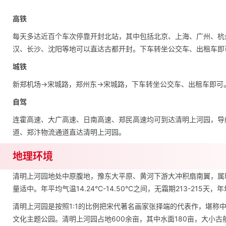
高铁
每天多达近百个车次停靠开封北站，其中包括北京、上海、广州、杭
汉、长沙、沈阳等地可以直达古都开封。下车转坐公交车、出租车即
城铁
新郑机场→宋城路，郑州东→宋城路，下车转坐公交车、出租车即可
自驾
连霍高速、大广高速、日南高速、郑民高速均可到达清明上河园，导
道、郑汴物流通道直达清明上河园。
地理环境
清明上河园地处中原腹地，豫东大平原、黄河下游大冲积扇南翼，属
量适中。年平均气温14.24°C-14.50°C之间，无霜期213-21
清明上河园是按照1:1的比例把宋代著名画家张择端的代表作，堪称
文化主题公园。清明上河园占地600余亩，其中水面180亩，大小古船