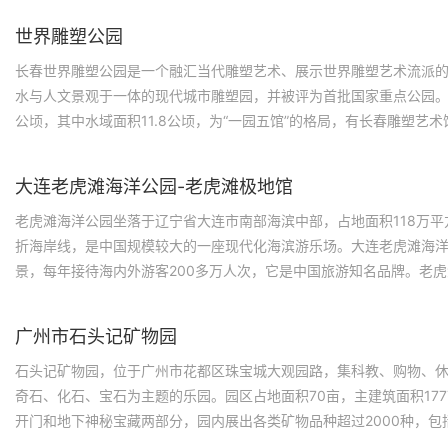
国家文化产业示范基地等称号。
世界雕塑公园
长春世界雕塑公园是一个融汇当代雕塑艺术、展示世界雕塑艺术流派
水与人文景观于一体的现代城市雕塑园，并被评为首批国家重点公园。
公顷，其中水域面积11.8公顷，为“一园五馆”的格局，有长春雕塑艺
藏博物馆、魏小明艺术馆、长春雕塑博物馆和雕塑体验馆，五大展馆
艺术的完美融合，造型独特，内涵丰富，广受赞誉。
大连老虎滩海洋公园-老虎滩极地馆
老虎滩海洋公园坐落于辽宁省大连市南部海滨中部，占地面积118万平
折海岸线，是中国规模较大的一座现代化海滨游乐场。大连老虎滩海
景，每年接待海内外游客200多万人次，它是中国旅游知名品牌。老
化，突出滨城特色，集观光、娱乐、科普、购物、文化于一体的现代
广州市石头记矿物园
石头记矿物园，位于广州市花都区珠宝城大观园路，集科教、购物、
奇石、化石、宝石为主题的乐园。园区占地面积70亩，主建筑面积177
开门和地下神秘宝藏两部分，园内展出各类矿物品种超过2000种，包
物）、非晶质体、自然元素矿物、化物及其类似化合物矿物、含氧盐