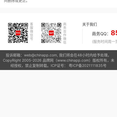
间删除或更正。
关于我们
客
商
服
务
8
微
合
商务QQ：
信
作
号
微
(服务时间周一至周
信
投诉邮箱：web@chinapp.com, 我们将会在48小时内给予处理。
CopyRight 2005-2026 品牌网（www.chinapp.com）版权所有，未
经授权，禁止复制转载。ICP证号：
粤ICP备2021111835号