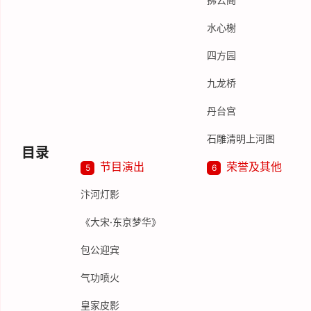
水心榭
四方园
九龙桥
丹台宫
石雕清明上河图
目录
节目演出
荣誉及其他
5
6
汴河灯影
《大宋·东京梦华》
包公迎宾
气功喷火
皇家皮影