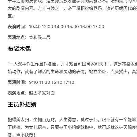
千年之前的皮影戏，是王孙贵族才能享受的高雅艺术。浩如烟海的人
大的剧情内容。方寸白绫之上，帝王将相纷纷登场，演述历朝历代的
宝。
表演时间：
10:40 12:00 14:00 15:00 16:00 17:00
表演地点：
宣和殿二层
布袋木偶
“一人双手作生作旦作名臣，方寸戏台可国可家可天下”，这是布袋
始动作，就有了鲜活的生命和灵动的表情，站立坐卧，点头摇头，真
表演时间：
9:10 11:30 15:10 17:10
表演地点：
赵太丞家对面
王员外招婿
抱得美人归，坐拥百万财，人生得意，莫过于此。眼下就有一个能够
下绣楼，为女儿招亲，只要被王小姐绣球抛中，就可成就这桩天赐良
眷，岂不快哉！