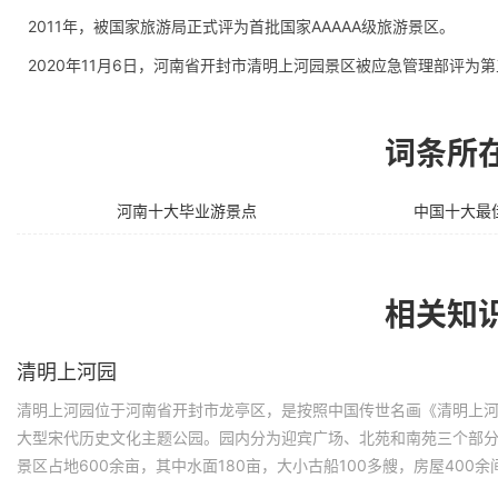
2011年，被国家旅游局正式评为首批国家AAAAA级旅游景区。
2020年11月6日，河南省开封市清明上河园景区被应急管理部评为第
词条所
河南十大毕业游景点
中国十大最
相关知
清明上河园
清明上河园位于河南省开封市龙亭区，是按照中国传世名画《清明上河图
大型宋代历史文化主题公园。园内分为迎宾广场、北苑和南苑三个部
景区占地600余亩，其中水面180亩，大小古船100多艘，房屋400余
多平方米，是一座大型的仿宋古建筑群，成为中原黄河旅游线上的一