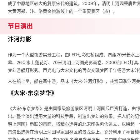
成了中原地区较大的复原宋代的建筑。2009年，清明上河园荣膺世
大黄河郑、汴、洛黄金旅游线上的一个重要景区（点）。
节目演出
汴河灯影
作为一个大型夜游实景工程，由LED七彩虹桥组成、四组20米长水上
幕、26朵水上莲花灯、70米清明上河图光影画卷、2000台LED灯
梦幻游船灯影秀。声光电与大宋文化的再次交融梦回千年畅游大宋汴
人在船上坐，船在画中游，品味《大宋·汴河灯影》，共赏四季汴河
《大宋·东京梦华》
《大宋·东京梦华》是由国家级旅游景区清明上河园斥巨资打造，由“
出。整个演出运用大量的科技手段，制造出梦幻的效果，把人们的记
明上河图》串联的画面，将精心选择的北宋印象包含进去，以唤起一
景演出选择在清明上河园皇家园林区的景龙湖上，充分利用了亭台楼
梦华》全剧共70分钟，由700多名演员参与演出，是中国实景演出