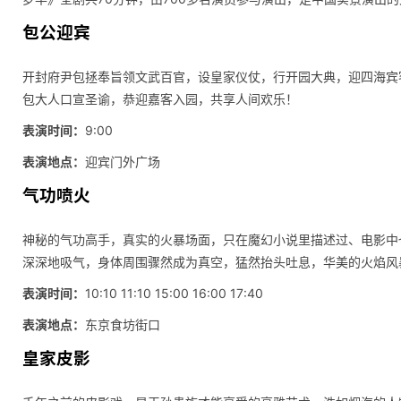
包公迎宾
开封府尹包拯奉旨领文武百官，设皇家仪仗，行开园大典，迎四海宾
包大人口宣圣谕，恭迎嘉客入园，共享人间欢乐！
表演时间：
9:00
表演地点：
迎宾门外广场
气功喷火
神秘的气功高手，真实的火暴场面，只在魔幻小说里描述过、电影中
深深地吸气，身体周围骤然成为真空，猛然抬头吐息，华美的火焰风
表演时间：
10:10 11:10 15:00 16:00 17:40
表演地点：
东京食坊街口
皇家皮影