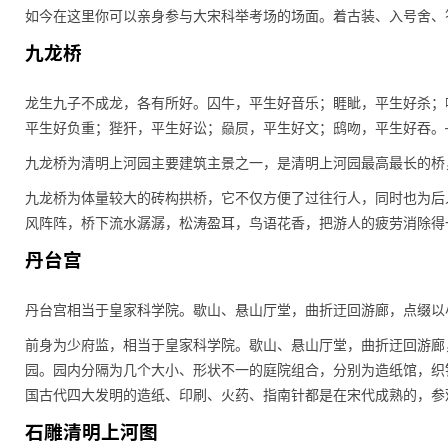
如今在这里你可以亲身参与大宋科举考场的场面。着古装、入号舍、
九龙桥
龙生九子不成龙，各有所好。囚牛，平生好音乐；睚眦，平生好杀；
平生好负重；狴犴，平生好讼；赑屃，平生好文；鸱吻，平生好吞。
九龙桥为清明上河园主要建筑主景之一，是清明上河园最高最长的桥
九龙桥为体量较大的砖构拱桥，它不仅方便了过往行人，同时也为后
风阵阵，桥下流水潺潺，松涛盈耳，鸟语花香，把游人的疲劳消除得
丹台宫
丹台宫相当于皇家科学院。歇山、悬山厅堂，曲折迂回游廊，点缀以
前身为少府监，相当于皇家科学院。歇山、悬山厅堂，曲折迂回游廊
园。园内分隔为几个大小、形状不一的庭院组合，分别为造纸馆，织
国古代四大发明的造纸、印刷、火药、指南针都是在宋代成熟的，参
石雕清明上河图