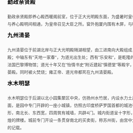
勤政亲贤殿
勤政亲贤殿即养心殿西暖阁前室，位于正大光明殿东面，为盛暑时皇
与养心殿明间相通，为皇帝召见大臣之所。窗外抱厦内围有木屏，与
九州清晏
九州清晏位于前湖北岸与正大光明殿隔湖相望，由三进南向大殿组成
殿；中轴东有"天地一家春"，为道光出生处；西有“乐安和”，是乾
法国巴黎博物馆；道光十年又在“怡情书史”附近建起“慎德堂”等殿
晏殿。同时被火焚烧；雍正帝、道光帝都死在九州清晏殿。
水木明瑟
水木明瑟位于后湖以北小园集聚区中央，仿扬州水竹居，内设水力土
面，是园中专门开辟的一座小城镇，仿照古印度桥萨罗国首都的城池
形，南北长、东西宽，四周筑有城墙，共辟4门。城内街道呈十字形，
煌的牌楼。城前专门开设一条贯穿南北的买卖街，称苏州街，由宫中
的记载。