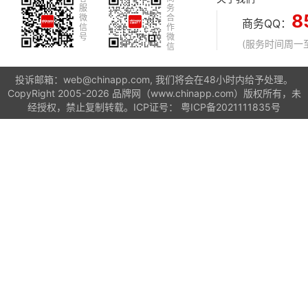
服
务
8
微
合
商务QQ：
信
作
号
微
(服务时间周一至周
信
投诉邮箱：web@chinapp.com, 我们将会在48小时内给予处理。
CopyRight 2005-2026 品牌网（www.chinapp.com）版权所有，未
经授权，禁止复制转载。ICP证号：
粤ICP备2021111835号