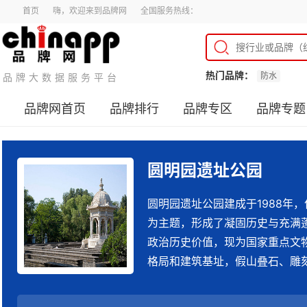
首页
嗨，欢迎来到品牌网
全国服务热线：
热门品牌：
防水
品牌大数据服务平台
品牌网首页
品牌排行
品牌专区
品牌专题
圆明园遗址公园
圆明园遗址公园建成于1988年
为主题，形成了凝固历史与充满
政治历史价值，现为国家重点文
格局和建筑基址，假山叠石、雕刻
瞻仰凭吊。