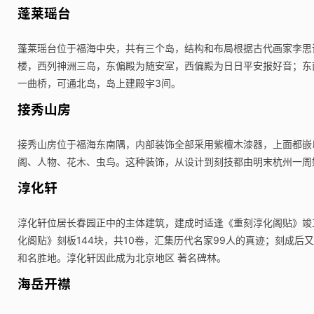
蓬莱瑶台
蓬莱瑶台位于福海中央，共有三个岛，结构和布局根据古代画家李思训
楼，西列神洲三岛，东偏殿为随安室，西偏殿为日日平安报好音；东
一曲桥，可通北岛，岛上建殿宇3间。
接秀山房
接秀山房位于福海东南隅，内部装饰全部采用紫檀木漆器，上面都嵌
阁、人物、花木、虫鸟。这种装饰，从设计到刻技都由明末杭州一周
淳化轩
淳化轩位居长春园正中的主体建筑，建成时适逢《重刻淳化阁贴》竣
化阁贴》刻板144块，共10卷，汇集历代名家99人的真迹；刻成后
和名胜地。淳化轩因此成为北京地区 著名碑林。
海岳开襟