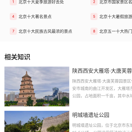
北京十大夏季旅游好去处
北京市国家景区
1
2
北京十大著名景点
北京十大暑假旅
4
5
北京十大民族古风最浓的景点
北京五一十大热
7
8
相关知识
陕西西安大雁塔·大唐芙
陕西西安大雁塔·大唐芙蓉园景
安市城南的曲江开发区，大雁塔
公园，占地面积一千亩，其中水
名“慈恩寺塔”，七层塔身，通高6
佛教的建筑形式随着佛教传播而
明城墙遗址公园
明城墙遗址公园，位于北京市东