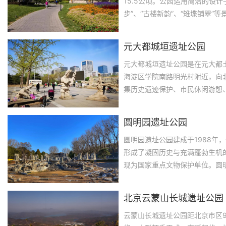
15.5公顷。公园运用简洁的设
步”、“古楼新韵”、“雉堞铺翠
限的遐思。漫步公园内，古树掩
们诉说民族的沧桑。
元大都城垣遗址公园
元大都城垣遗址公园是在元大都
海淀区学院南路明光村附近，向
集历史遗迹保护、市民休闲游憩
城市遗址公园。元大都遗址作为
要实迹，对于北京市文化历史的
圆明园遗址公园
景观。
圆明园遗址公园建成于1988年
形成了凝固历史与充满蓬勃生机
现为国家重点文物保护单位。圆
叠石、雕刻残迹仍然可见。在“西
北京云蒙山长城遗址公园
云蒙山长城遗址公园距北京市区