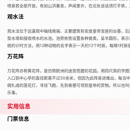
喷泉若全部开放，有如山洪暴发，声闻里许，在近处谈话须打手势，
观水法
观水法位于远瀛观中轴线南端，主要建筑有安放皇帝宝座的台基，后
型水塔和接收喷水的水池。池旁依势设置各种兽类，呈半圆形，表示
统的计时方法，用12种动物的名字表示一天的12个时辰，每隔1时辰
万花阵
万花阵亦称黄花阵，是仿照欧洲的迷宫而建的花园。用四尺高的字图
入口到中心亭的直径距离不过30余米，但因为此阵易进难出，每当
绸扎成的莲花灯，寻径飞跑，先到者便可领到皇帝的赏物。所以也叫
乐事。
实用信息
门票信息