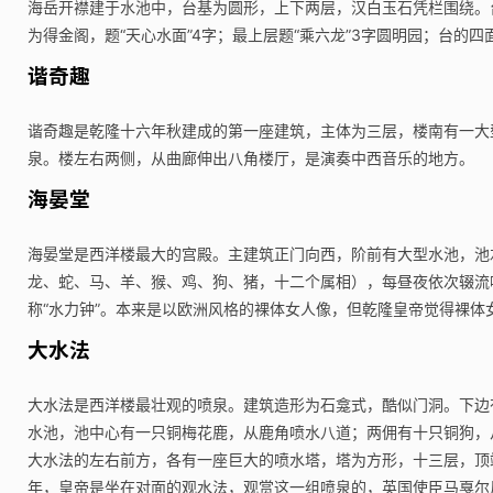
海岳开襟建于水池中，台基为圆形，上下两层，汉白玉石凭栏围绕。台
为得金阁，题“天心水面”4字；最上层题“乘六龙”3字圆明园；台
谐奇趣
谐奇趣是乾隆十六年秋建成的第一座建筑，主体为三层，楼南有一大
泉。楼左右两侧，从曲廊伸出八角楼厅，是演奏中西音乐的地方。
海晏堂
海晏堂是西洋楼最大的宫殿。主建筑正门向西，阶前有大型水池，池
龙、蛇、马、羊、猴、鸡、狗、猪，十二个属相），每昼夜依次辍流
称“水力钟”。本来是以欧洲风格的裸体女人像，但乾隆皇帝觉得裸
大水法
大水法是西洋楼最壮观的喷泉。建筑造形为石龛式，酷似门洞。下边
水池，池中心有一只铜梅花鹿，从鹿角喷水八道；两佣有十只铜狗，
大水法的左右前方，各有一座巨大的喷水塔，塔为方形，十三层，顶
年，皇帝是坐在对面的观水法，观赏这一组喷泉的，英国使臣马戛尔