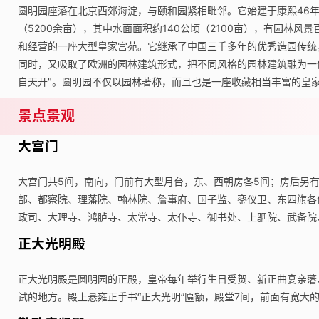
圆明园座落在北京西郊海淀，与颐和园紧相毗邻。它始建于康熙46年（
（5200余亩），其中水面面积约140公顷（2100亩），有园林风
和经营的一座大型皇家宫苑。它继承了中国三千多年的优秀造园传统
同时，又吸取了欧洲的园林建筑形式，把不同风格的园林建筑融为一
自天开"。圆明园不仅以园林著称，而且也是一座收藏相当丰富的皇
景点景观
大宫门
大宫门共5间，南向，门前有大型月台，东、西朝房各5间；房后另有
部、都察院、理藩院、翰林院、詹事府、国子监、銮仪卫、东四旗各
政司、大理寺、鸿胪寺、太常寺、太仆寺、御书处、上驷院、武备院
正大光明殿
正大光明殿是圆明园的正殿，皇帝每年举行生日受贺、新正曲宴亲藩
试的地方。殿上悬雍正手书“正大光明”匾额，殿堂7间，前面有宽大