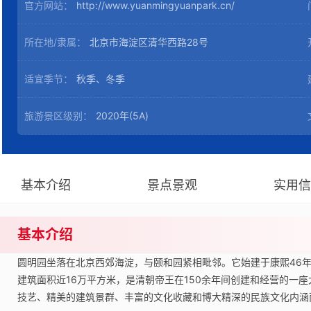
官方网站：
http://www.yuanmingyuanpark.cn/
所在地/隶属：
北京市海淀区清华西路28号
适宜季节：
秋季、冬季
旅游景区级别：
2020年(5A)
基本介绍
景点景观
实用信
基本介绍
圆明园坐落在北京西郊海淀，与颐和园紧相毗邻。它始建于康熙46年（
建筑面积近16万平方米，是清朝帝王在150余年间创建和经营的一
技艺、精美的建筑景群、丰富的文化收藏和博大精深的民族文化内涵而