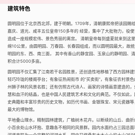
建筑特色
圆明园位于北京西北郊，建于明朝。1709年，清朝康熙帝把该园赐
嘉庆、道光、咸丰五位皇帝150多年的 经营，集中了大批物力，役
造成一座规模宏伟、景色秀丽的离宫。 清朝皇帝每到盛夏就来到这里
绵10公里，由圆明园、万春园、长春园组成，而以圆明园最大，故统
明园的东、西、南三面， 其中有香山的静宜园、玉泉山的静明园、
积合计5000多亩。
圆明园不仅汇集了江南若干名园胜景，还创造性地移植了西方园林建
轻巧玲珑的楼阁亭台；有象征热闹街市 的“买卖街”，有象征农村景色
州狮子林的风景名胜；还有仿照古代诗人、画家的诗情画意建造的，
慧和血汗的结晶，也是中国人民建筑艺术和文化的典范。不仅如此，
史典籍和丰富珍贵的历史文物，如历代书画、金银珠宝、宋元瓷器等
最大的博物馆。
平地叠山理水，精制园林建筑，广植树木花卉。以断续的山丘、曲折
小百余处山水环抱、意趣各不相同的风景群。园内水面约占三园总面
河道串联为一个完整的河湖水系。园内又缀叠有大大小小的土山25