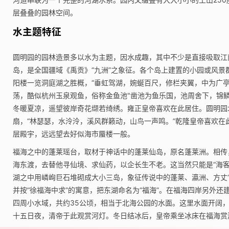
层叠叠的园林空间。
水主题特征
圆明园的园林造景多以水为主题，因水成趣，其中不少是直接吸取江
岛，是全国疆域《禹贡》“九洲”之象征。各个岛上建置的小园或风
阳楼一览洞庭湖之胜概，“垂虹驾湖，婉蜒百尺，修栏夹翼，中为广
荡，酷似杭州玉泉观鱼，俗称金鱼池"凿池为鱼乐国，池周舍下，锦
冬暖夏凉，遥望彼岸奇花缬若绮绣。雍正皇帝喜欢在此居住。圆明园
扇，“林瑟瑟，水泠泠，溪风群籁动，山鸟一声鸣。”乾隆皇帝喜欢
层殿宇，远远望去好似海市蜃楼一般。
福海之中的蓬莱瑶台，取材于神话中的蓬莱仙岛，原名蓬莱洲。相传
海东渡，去替他寻仙境、求仙药，以企长生不老。这当然只能是“海
湖之中用嶙峋巨石堆砌成大小三岛，象征传说中的蓬莱、瀛洲、方丈“
并按“徐福海中求”的寓意，把东湖命名为“福海”。在福海四岸另外
四周小水域，共约35公顷，相当于北海公园的水面。这里水面开阔
十五日夜，清帝于此观赏河灯。冬日结冰后，皇帝乘坐冰床在福海赏