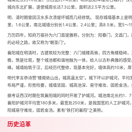
城向东北扩展，遂使城周长达7.3公里，面积达2.5平方公里。
明、清时期曾因汉水多次溃堤坏城而几经修筑。 现存城墙基本上是明
里、1.6公里，南北城墙分别长1.4公里、2.4公里；高8.5米，宽5～
万历四年，知府万振孙为六门首提雅称，分别为：阳春门，文昌门，
的必经之路，故又称为“朝圣门”。
襄阳城在明清时，古建筑较为完整：六门城楼高耸，四方角楼稳峙，
檐，煞是壮观，整个城池都和谐地融为一体，给人以古朴典雅的感受
峰。城墙始筑于汉，后经历代整修，现基本完好，墙体高约10米，厚1.3
明代李言恭诗赞“楼阁依山出，城高逼太空”。城下环以护城河，平均宽
布局严谨，形势险要，城墙坚固、城高池深、易守难攻、固若金汤，自
据考证西汉时期在筑襄阳城的同时开凿了护城河。城池南北长约1．7公
襄阳护城河平均宽180多米，最宽处250米，是我国宽的人工护城河
阳城易守难攻，固若金汤。素有“铁打的襄阳”之美称。
历史沿革