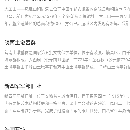
大工山——凤凰山铜矿遗址位于中国东部安徽省的南陵县和铜陵市境
（公元前11世纪至公元1279年）的铜矿及冶炼遗址。大工山——凤凰山
年，整个遗址区的总面积约600平方公里。遗址区内发现有冶炼、采
处遗址内，还发现了一批西周及春秋时期的炼铜矿竖炉，汉唐时期的
石焙烧窑、圆形炼铜地炉等重要遗迹。1996年11月，南陵县大工山
皖南土墩墓群
山铜矿遗址一起被国务院批准为第四批全国重点文物保护单位。
皖南土墩墓群是国家第五批文物保护单位，位于南陵县、繁昌区，由
墩墓群组成，为西周（公元前11世纪—前771年）至春秋（公元前770
土墩墓群由千峰山土墩墓群和万牛山土墩墓群组成。 千峰山土墩墓群
林乡，是商周时期当地土著居民的公共墓地。现存墓葬995座，分布面
印纹硬陶、原始青瓷器、青铜器以及采矿、炼铜的生产工具和铜等。
新四军军部旧址
新四军军部旧址，位于安徽省宣城市泾县，建于民国四年（1915年）
内有两栋砖木结构楼房和一栋平房，属中西合璧的古建筑。民国二十七年
新四军军部驻扎于此，完成了组建新四军的艰巨任务。由八省红军游
山老林，路上了北上抗日征途，成为华中抗日的中流砥柱，为中华民
勋。1961年，新四军军部旧址被中华人民共和国国务院公布为第一批
许国石坊