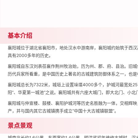
基本介绍
襄阳城位于湖北省襄阳市，地处汉水中游南岸，襄阳城约始筑于西汉
具有2000多年的历史。
襄阳城自东汉刘表莅襄作荆州牧治始，历为州、郡、府、县治。旧城
历代兵家所看重，是中国历史上著名的古城建筑防御体系之一，也是
襄阳城总长为7322米，城垣上设置垛堞4000多个，护城河最宽处
阳”、华夏第一城池”之说。襄阳城共有六座大城门，即大北门、小北
襄阳城与仲宣楼、鼓楼、襄阳护城河等历史名胜融为一体，交相辉映
产，并与国内其它古城镇携手成立“中国十大古城镇联盟”。
景点景观
城南北长约1.6公里，东西宽约1.4公里。明洪武初年维修古城时