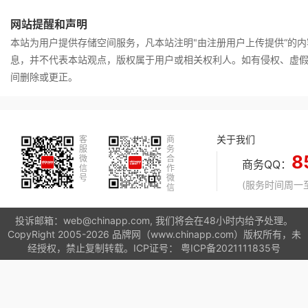
义。1988年中华人民共和国国务院公布为全国重点文物保护单位。
网站提醒和声明
本站为用户提供存储空间服务，凡本站注明"由注册用户上传提供“的
息，并不代表本站观点，版权属于用户或相关权利人。如有侵权、虚
间删除或更正。
关于我们
客
商
服
务
8
微
合
商务QQ：
信
作
号
微
(服务时间周一至周
信
投诉邮箱：web@chinapp.com, 我们将会在48小时内给予处理。
CopyRight 2005-2026 品牌网（www.chinapp.com）版权所有，未
经授权，禁止复制转载。ICP证号：
粤ICP备2021111835号