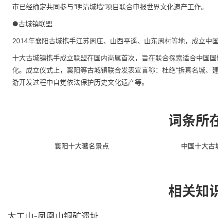
市已经确定共同参与“明清城墙”项目联合申报世界文化遗产工作。
●古城镇联盟
2014年襄阳古城携手江苏周庄、山西平遥、山东周村等地，成立中
十大古城镇携手成立联盟在国内尚属首次，旨在联合探索适合中国国
化。成立仪式上，襄阳等古城镇联合发表宣言称：杜绝“拆真名城、
游开发过程中自觉依法保护历史文化遗产等。
词条所
襄阳十大著名景点
中国十大古
相关知
大工山-凤凰山铜矿遗址