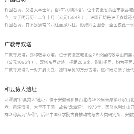
许国石坊，又名大学士坊，俗称“八脚牌楼”。位于安徽省黄山市歙县
立。立于明万历十二年十月（公元1584年）。许国石坊是许氏衣锦还
许国石坊，其不是通常的四柱而是八柱，形成四面围合，全国仅此一
勋、科第、德政以及忠孝节义所立的建筑，是最能诠释中国古代历史文
的凯旋门”。1988年1月13日，许国石坊作为典型明代石坊建筑，被
广教寺双塔
重点文物保护单位名单。
广教寺双塔，亦称敬亭双塔，位于安徽宣城北面2.5公里的敬亭山南麓
（公元1096年），双塔东西对峙，相距26.9米，形制相同，均为平
广教寺双塔为一对并肩比立、独特罕见的方形古塔。这种既沿袭了唐
又具有宋代建筑特征的塔，在中国宋代古塔实物中为仅存的一例。双
仍保留了北宋建造时的原貌
和县猿人遗址
龙潭洞“和县猿人”遗址，位于安徽省和县西北约45公里善厚镇汪家山北
老，泉溪清澈，大旱不干涸，故名“龙潭洞”。1973年，因修水利炸山
群众称其为“龙骨”。后经中国科学院古脊椎动物与古人类研究所、安
合组成考古发掘队对之进行科学发掘，发现动物化石密集且种类繁多
等。1980和1981年两次发掘，发现相当丰富的直立人化石，对研究