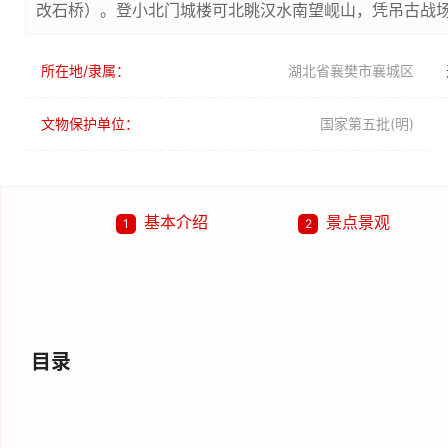
改石桥）。登小北门城楼可北眺汉水南望岘山，凭吊古战
所在地/隶属：
湖北省襄樊市襄城区
文物保护单位：
国家第五批(明)
基本介绍
景点景观
1
2
目录