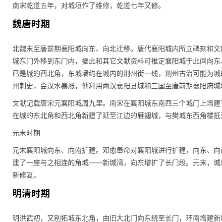
南宋乾道五年，对城垣作了维修，乾道七年又修。
魏唐时期
北魏末至唐前期襄阳城向东、向北迁移。唐代襄阳城内所立碑刻和文
城东门外移到东门内，据此和其它文献资料可推定襄阳城于此间向东
已是城的西北角，东城墙约在城内的荆州街一线，荆州古治可能为城
州刺史，会汉水暴涨，他利用两汉襄阳县城和三国至唐前期襄阳府城
文献记载唐宋元襄阳城周九里。南宋在襄阳城东南西三个城门上增建
在城的东北角和西北角新建了延至江边的雁翅城，与樊城东西角楼抵
元末时期
元末襄阳城向东、向南扩建。邓愈奉命对襄阳城进行扩建，向东、向
建了一座与之相连的角城——新城湾，向东增扩了长门段。元末，城垣
新修复。
明清时期
明洪武初，又别拓城东北角，由旧大北门向东绕至长门，环南增建新