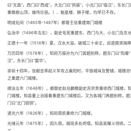
曰“文昌”，西门曰“西成”，大北门曰“拱宸”，小北门曰“临汉”，东长
重檐歇山顶，雄伟壮丽。）、魁星楼、狮子楼，均早已不存。
明成化间（1465年-1487年）都督王信重建南门城楼
弘治中（1496年左右），副史毛宪重建东、西门与大、小北门及东
正德十一年（1516年）夏，汉水大溢，破城三十余丈，巡道聂贤捐
万历四年（1576年），知府万振孙为六门首题别称，题东门曰“阳春”，
汉”，东长门曰“震华”。
崇祯十四年，张献忠率起义军攻占襄阳时，平毁城垛及警铺，城楼亦
之重建六门城楼。
顺治五年（1648年），都御史赵兆麟檄副史苏宗贵重修西门城楼，
门城楼。知县董上治接着重建东门城楼后，又为各城门再题别称，题东门
门曰“北门锁钥”。
道光六年（1826年），知府周凯重修六门城楼。
光绪元年（1875年），因久雨，城垣多处坍塌，知县吴耀斗领修。
工。