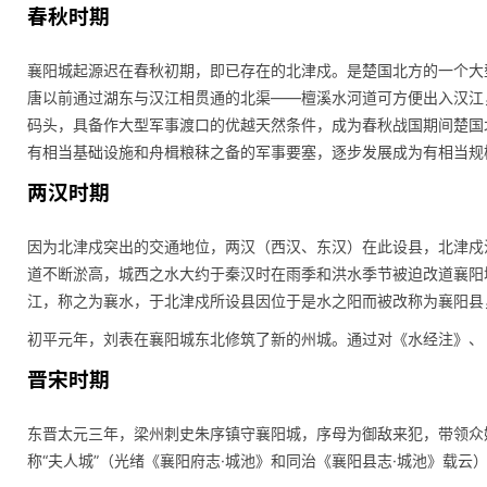
春秋时期
襄阳城起源迟在春秋初期，即已存在的北津戍。是楚国北方的一个大
唐以前通过湖东与汉江相贯通的北渠——檀溪水河道可方便出入汉江
码头，具备作大型军事渡口的优越天然条件，成为春秋战国期间楚国
有相当基础设施和舟楫粮秣之备的军事要塞，逐步发展成为有相当规
两汉时期
因为北津戍突出的交通地位，两汉（西汉、东汉）在此设县，北津戍
道不断淤高，城西之水大约于秦汉时在雨季和洪水季节被迫改道襄阳
江，称之为襄水，于北津戍所设县因位于是水之阳而被改称为襄阳县
初平元年，刘表在襄阳城东北修筑了新的州城。通过对《水经注》、
晋宋时期
东晋太元三年，梁州刺史朱序镇守襄阳城，序母为御敌来犯，带领众
称“夫人城”（光绪《襄阳府志·城池》和同治《襄阳县志·城池》载云