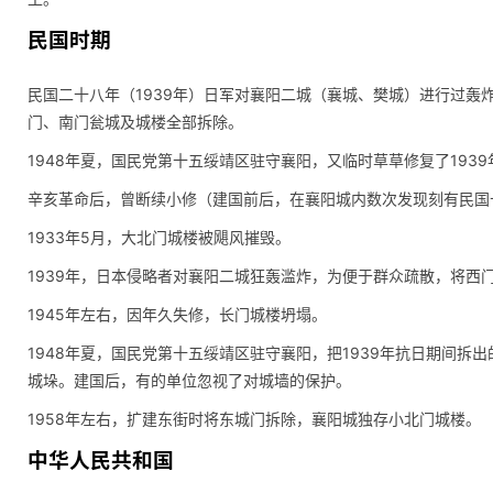
民国时期
民国二十八年（1939年）日军对襄阳二城（襄城、樊城）进行过轰
门、南门瓮城及城楼全部拆除。
1948年夏，国民党第十五绥靖区驻守襄阳，又临时草草修复了193
辛亥革命后，曾断续小修（建国前后，在襄阳城内数次发现刻有民国
1933年5月，大北门城楼被飓风摧毁。
1939年，日本侵略者对襄阳二城狂轰滥炸，为便于群众疏散，将西
1945年左右，因年久失修，长门城楼坍塌。
1948年夏，国民党第十五绥靖区驻守襄阳，把1939年抗日期间
城垛。建国后，有的单位忽视了对城墙的保护。
1958年左右，扩建东街时将东城门拆除，襄阳城独存小北门城楼。
中华人民共和国