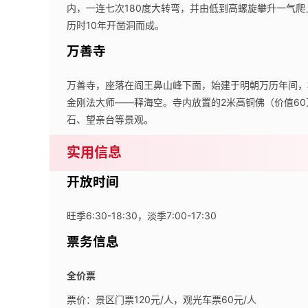
内，一连七次180度大转弯，并由低到高螺旋攀升一气爬上1
历时10年开凿洞而成。
万善寺
万善寺，座落在阎王鼻山峰下面，始建于明朝万历年间，
金刚法大师——释海空。寺内放置的2米高铜佛（价值6
石、望亲台等景观。
实用信息
开放时间
旺季6:30-18:30，淡季7:00-17:30
票务信息
全价票
票价：景区门票120元/人，观光车票60元/人