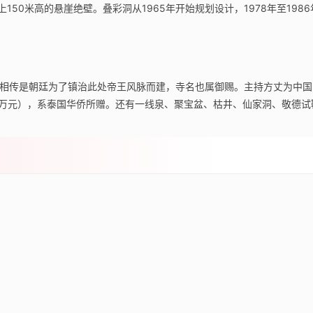
50米高的悬崖绝壁。叠彩洞从1965年开始规划设计，1978年至1986
相传是朝廷为了镇治此处帝王风脉而建，寺名也属御赐。主持方丈为中国
0万元），系泰国华侨所赠。还有一线泉、聚宝盆、枯井、仙家洞、敬德试