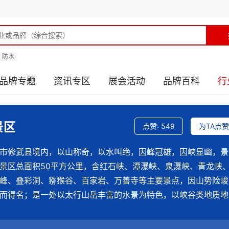
防水
品牌专题
资讯专区
展会活动
品牌百科
行
景区
点赞:
549
为TA点赞
市修武县境内，以山称奇，以水叫绝，因峰冠雄，因峡显幽，景
景区总面积50平方公里，含红石峡、潭瀑峡、泉瀑峡、青龙峡
峰、叠彩洞、猕猴谷、百家岩、万善寺等主要景点，因山势险峻
而得名；是一处以太行山岳丰富的水景为特色，以峡谷类地质地
为内涵，集科学价值和美学价值于一身的科普生态旅游精品景区