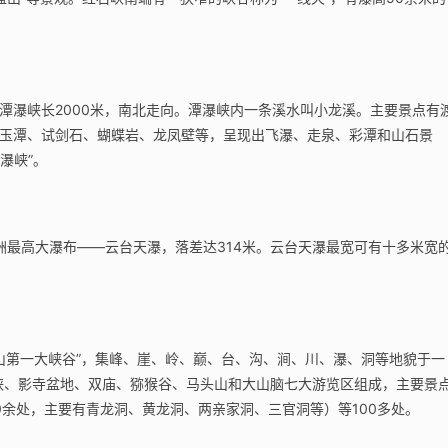
潭瀑峡长2000米，南北走向。潭瀑峡内一条溪水叫小龙溪。主要景点有
玉潭、试剑石、蝴蝶岩、龙凤壁等，呈现出飞瀑、走泉、彩潭和山石景
瀑峡”。
洲最高大瀑布——云台天瀑，落差达314米。云台天瀑最宽可有十多米宽
云台山第一大峡谷”，集峰、崖、岭、巅、台、沟、涧、川、瀑、洞等地貌于一
影峡、影寺盆地、双庙、猕猴谷、马头山和大山脑七大游览区组成，主要景
0余处，主要有青龙洞、黄龙洞、两亲家洞、三官洞等）等100多处。