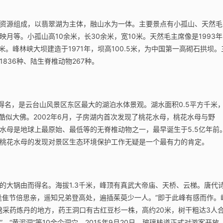
资源组成，以翡翠湖为主体，融山水为一体。主要景点有小孤山、天然毛
月等。小孤山高10余米，长30余米，宽10米。天然毛主席像是1993年
米。峰林峡大坝建造于1971年，坝高100.5米，为中国第一高砌石拱坝。
836种、陆生脊椎动物267种。
得名，是云台山风景区东区最大的湖泊水体景观。湖水面积0.5平方千米
酷似大佛。2002年6月，子房湖内首次发现了桃花水母，桃花水母与野
水母是地球上最原始、最低等的无脊椎动物之一，最早诞生于5.5亿年前
桃花水母的发现对景区生态环境保护工作无疑是一个最有力的肯定。
的大锅由而得名。海拔1.3千米，峰顶有真武大帝庙、天桥、云梯。唐代
逢隹节倍思亲，遥知兄弟登高处，遍插茱萸少一人。”即于此峰有感而作。
邈采药炼丹的地方，药王洞口有古红豆杉一株，高约20米，树干粗达3人
、“黄泥洞”等10余个洞穴。2015年9月20日，玻璃栈道正式对游客开放