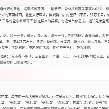
道修行的圣地，这里植被茂密，古树参天，森林植被覆盖率高达93%，植
7.6米的茱萸峰顶，北望太行深处，巍巍群山，南望怀川平原，沃野千里，
诗人王维曾登临此峰写下“独在异乡为异客，每逢佳节倍思亲。遥知兄弟登高
、雄、险于一身，融泉、瀑、溪、潭于一谷，外旷内幽，奇景深藏，素来
、溪、潭，流水跌宕声声，潭瀑相映成趣。泉瀑峡山雄水秀，峰高瀑急，落
上吻蓝天，下蹈石坪，宛若银河飞落，犹如擎天玉柱，蔚为壮观。
叹到：“我不得不承认，云台山是一个独一无二、不可比拟的地质公园。
最美妙的山水交响乐。”
岩构成，属中国丹霞地貌峡谷景观，崖壁呈赤红色，故称“红石峡”。红石峡
潭”、“眠龙潭”、“醒龙潭”、“子龙潭”、“游龙潭”，构成“九龙溪”。还有“幽
“棋盘山”等景观。红石峡南端有一狭窄的峡谷称为“一线天”，有瀑高50余米的