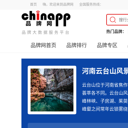
首页
嗨，欢迎来到品牌网
全国服务热线：
热门品牌：
品牌大数据服务平台
品牌网首页
品牌排行
品牌专区
河南云台山风
云台山位于河南省焦作
荟萃各不同。云台山风
峰林峡、子房湖、茱萸
峰壑之间常年云锁雾绕
景观和悠久的历史文化