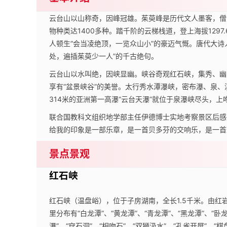
云台山以山称奇，因峰冠雄。茱萸峰是历代文人墨客，僧
物种类达1400多种。踏千阶的云梯栈道，登上海拔129
人顿生“会当凌绝顶，一览众山小”的豪迈气慨。唐代大
处，遍插茱萸少一人”的千古绝句。
云台山以水叫绝，因峡显幽。峡谷奇观红石峡，集秀、幽
享有“盆景峡谷”的美誉。太行秀水潭瀑峡，密布瀑、泉
314米的亚洲第一高瀑“云台天瀑”就位于泉瀑峡尽头，
联合国教科文组织地学部主任伊德博士实地考察景区后感
给我的印象是一部乐章，是一首贝多芬的交响乐，是一首
景点景观
红石峡
红石峡（温盘峪），位于子房湖南，全长1.5千米。由红
里分布有“白龙潭”、“黄龙潭”、“青龙潭”、“黑龙潭”、“卧龙
瀑”、“穿石洞”、“相吻石”、“双狮汲水”、“孔雀开屏”、