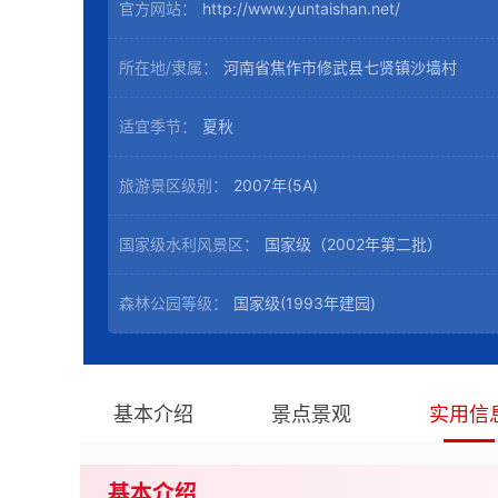
官方网站：
http://www.yuntaishan.net/
所在地/隶属：
河南省焦作市修武县七贤镇沙墙村
适宜季节：
夏秋
旅游景区级别：
2007年(5A)
国家级水利风景区：
国家级（2002年第二批）
森林公园等级：
国家级(1993年建园)
基本介绍
景点景观
实用信
基本介绍