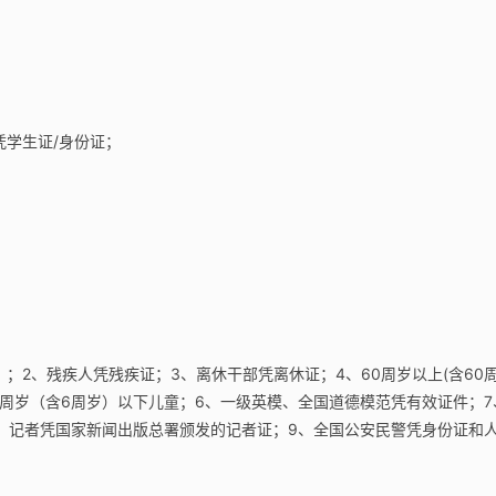
凭学生证/身份证；
；2、残疾人凭残疾证；3、离休干部凭离休证；4、60周岁以上(含60
或6周岁（含6周岁）以下儿童；6、一级英模、全国道德模范凭有效证件；7
、记者凭国家新闻出版总署颁发的记者证；9、全国公安民警凭身份证和
。