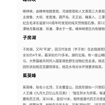
峰林峡，由峰林地貌景观、河湖景观和人文景观三大景观
主席像、大坝、老君滩、葫芦岛、天王岩、睡美人、三潭映
纪念毛泽东诞辰100周年时发现的纯天然侧面石像，高12
潭映月集线瀑、帘瀑、潭水于一景。峰林峡景区内有植物1
子房湖
子房湖，又叫“平湖”，因汉代张良（字子房）在此隐居而
全长约4千米，最深处约70多米。湖的北端，有一座山峰
马、大熊猫被共同列入国家濒危野生动物红色名录。桃花
因形状如桃花花瓣而得名，桃花水母对水环境要求极高，
茱萸峰
茱萸峰，俗名小北顶，又名覆釜山，因其形貌似一只倒扣
人王维《九月九日忆山东兄弟》：“独在异乡为异客，每
腰有药王洞，深30米，直径10米，相传是唐代药王孙思
抱，枝繁叶茂，树龄在千年左右。另有“厨灶洞”、“阎王洞”