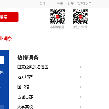
关注:
登录
注册
品牌商入口
客服微信号
关注公众号
业词条
热搜词条
国家级风景名胜区
色
地方特产
、
、
图书馆
貌
古城古都
。
大学高校