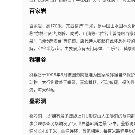
百家岩
百家岩，高170米，东西横跨1千米，是中国山水园林
称“竹林七贤”的刘伶、向秀、山涛等七位名士曾隐居百家
泉”、“刘伶醒酒台”等遗迹。唐代诗人钱起在此怀念孙登
解，空谷半芳菲”。主要景点有天门赤壁、二乐台、嵇康
猕猴谷
猕猴谷于1998年8月被国务院批准为国家级狝猴自然
动物。太行狝猴善于攀缘，喜欢跳跃，行动敏捷，模仿性
演，每天6场。
叠彩洞
叠彩洞，以“拥有最多螺旋上升U形穿山人工隧洞的隧洞群”
事会理事查民华颁发了“大世界基尼斯之最”证书。叠彩洞
洞总长4.8千米，曲洞连环，首尾相连，每百米路程平均