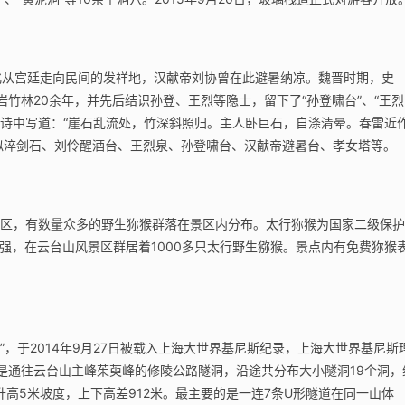
文化从宫廷走向民间的发祥地，汉献帝刘协曾在此避暑纳凉。魏晋时期，史
岩竹林20余年，并先后结识孙登、王烈等隐士，留下了“孙登啸台”、“王烈
的诗中写道：“崖石乱流处，竹深斜照归。主人卧巨石，自涤清晕。春雷近
似淬剑石、刘伶醒酒台、王烈泉、孙登啸台、汉献帝避暑台、孝女塔等。
保护区，有数量众多的野生狝猴群落在景区内分布。太行狝猴为国家二级保护
强，在云台山风景区群居着1000多只太行野生猕猴。景点内有免费狝猴
，于2014年9月27日被载入上海大世界基尼斯纪录，上海大世界基尼斯
是通往云台山主峰茱萸峰的修陵公路隧洞，沿途共分布大小隧洞19个洞，
升高5米坡度，上下高差912米。最主要的是一连7条U形隧道在同一山体