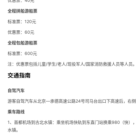
优惠票：40元
全程拼船游船票
标准票：120元
优惠票：60元
全程包船游船票
标准票：600元
注：优惠票包括儿童/学生/老人/现役军人/国家消防救援人员等人员
交通指南
自驾汽车
游客自驾汽车从北京—承德高速公路24号司马台出口下高速后，右
乘车路线
1、首都机场到古北水镇：乘坐机场快轨到东直门站换乘980（快）
水镇。