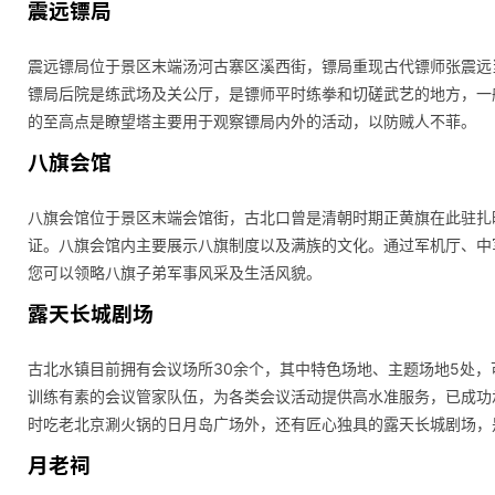
震远镖局
震远镖局位于景区末端汤河古寨区溪西街，镖局重现古代镖师张震远
镖局后院是练武场及关公厅，是镖师平时练拳和切磋武艺的地方，一
的至高点是瞭望塔主要用于观察镖局内外的活动，以防贼人不菲。
八旗会馆
八旗会馆位于景区末端会馆街，古北口曾是清朝时期正黄旗在此驻扎
证。八旗会馆内主要展示八旗制度以及满族的文化。通过军机厅、中
您可以领略八旗子弟军事风采及生活风貌。
露天长城剧场
古北水镇目前拥有会议场所30余个，其中特色场地、主题场地5处
训练有素的会议管家队伍，为各类会议活动提供高水准服务，已成功
时吃老北京涮火锅的日月岛广场外，还有匠心独具的露天长城剧场，
月老祠