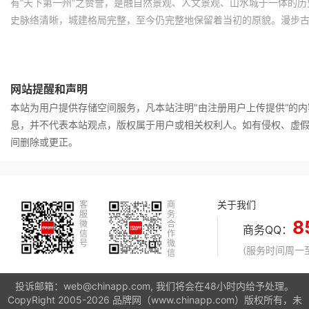
有“天下第一州”之赞誉，是融自然景观、人文景观、山水城于一体的
史脉络清晰，城建格局完整，至今仍完整地保留着当初的原貌。漫步
建筑遗存、西洋建筑群、遍布古街的牌坊、120多条青砖青瓦的明清
为大观，散发着深重的历史感和文化气息。
网站提醒和声明
本站为用户提供存储空间服务，凡本站注明"由注册用户上传提供“的
息，并不代表本站观点，版权属于用户或相关权利人。如有侵权、虚
间删除或更正。
关于我们
客
商
服
务
8
微
合
商务QQ：
信
作
号
微
(服务时间周一至周
信
投诉邮箱：web@chinapp.com, 我们将会在48小时内给予处理。
CopyRight 2005-2026 品牌网（www.chinapp.com）版权所有，未