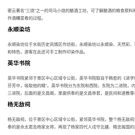
密云著名“三烧”之一的司马小烧的酿酒工坊，可了解酿酒的粮食原
作酒糟菜肴的过程。
永顺染坊
永顺染坊位于水街历史风情区作坊街，永顺染坊以永顺染、天然彩、
和特色，游客在此还可手工制作印染作品。
英华书院
英华书院紧邻于景区中心区域令公街，英华书院取自于韩愈的《进学解
芬芳中，吸取他的精”。英华书院分为东院和西院，东院为二进院，
三进院，后面的是文昌阁，里面供奉的是文昌帝君，是民间和道教尊
杨无敌祠
杨无敌祠，位于景区中心区域令公街，紧邻英华书院，整个杨无敌祠
奉的是佘太君及杨家女将，再现了杨家四代人戍守北疆、精忠报国的