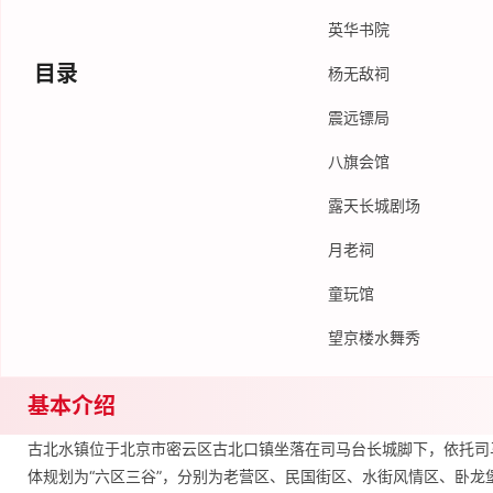
英华书院
目录
杨无敌祠
震远镖局
八旗会馆
露天长城剧场
月老祠
童玩馆
望京楼水舞秀
基本介绍
古北水镇位于北京市密云区古北口镇坐落在司马台长城脚下，依托司
体规划为“六区三谷”，分别为老营区、民国街区、水街风情区、卧