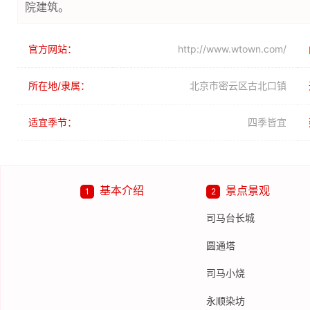
院建筑。
官方网站：
http://www.wtown.com/
所在地/隶属：
北京市密云区古北口镇
适宜季节：
四季皆宜
基本介绍
景点景观
1
2
司马台长城
圆通塔
司马小烧
永顺染坊