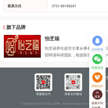
联系方式
0731-85156247
旗下品牌
怡芝福
怡芝福养生超市主要从事各类养生产
在线客服
部聘请科研团队，根据医学著作结合
疗配方研发出九大系列。怡芝福养生
客服微信
了为消费者提供一站式服务。
关
商务合作
服务热线：
AI
客服微信号
商务合作微信
搜索
搜索不到
CopyRight 2005-2024 品牌网（www.chinapp.com）版
不收费 >