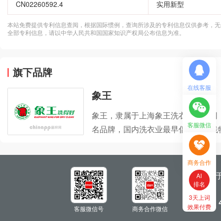
CN02260592.4
实用新型
本站免费提供专利信息查阅，根据国际惯例，查询所涉及的专利信息仅供参考，无
全部专利信息，请以中华人民共和国国家知识产权局公布信息为准。
旗下品牌
在线客服
象王
象王，隶属于上海象王洗衣有限公司，
客服微信
名品牌，国内洗衣业最早倡导并实践
指定洗涤企业。
商务合作
关
AI
排名
3天上词
服务热线：
效果付费
客服微信号
商务合作微信