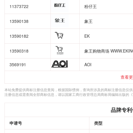
11373722
粉仔王
13590138
象王
13590182
EK
13590318
象王购物商场 WWW.EKIN
3569191
AOI
查看更
本站免费提供商标注册信息查阅，根据国际惯例，查询所涉及的商标注册信息仅供
注册信息或需查阅全部商标信息，请以国家工商行政管理总局商标局编辑出版的《
品牌专利
申请号
类型