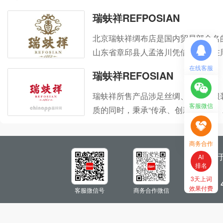
瑞蚨祥REFPOSIAN
北京瑞蚨祥绸布店是国内贸易部命名的
山东省章邱县人孟洛川凭借其家族在
两白银，委派已在北京前门外布巷子
在线客服
瑞蚨祥REFOSIAN
店。参照《淮南子》、《搜神记》中"
瑞蚨祥所售产品涉足丝绸、呢绒、服
客服微信
质的同时，秉承“传承、创新、合作
发展的高端定制领导品牌。
商务合作
关
AI
排名
3天上词
服务热线：
效果付费
客服微信号
商务合作微信
CopyRight 2005-2024 品牌网（www.chinapp.com）版