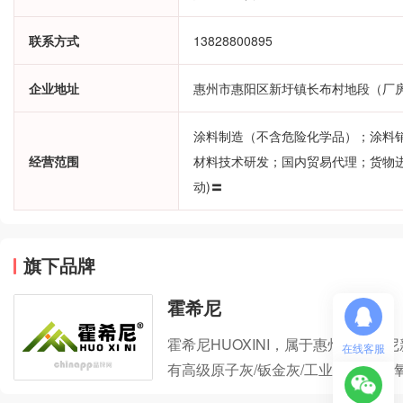
联系方式
13828800895
企业地址
惠州市惠阳区新圩镇长布村地段（厂房
涂料制造（不含危险化学品）；涂料
经营范围
材料技术研发；国内贸易代理；货物
动)〓
旗下品牌
霍希尼
霍希尼HUOXINI，属于惠州市霍
在线客服
有高级原子灰/钣金灰/工业原子灰/
漆的生产商，集原子灰研发、生产、