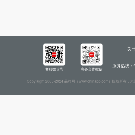
关
服务热线：
客服微信号
商务合作微信
CopyRight 2005-2024 品牌网（www.chinapp.com）版