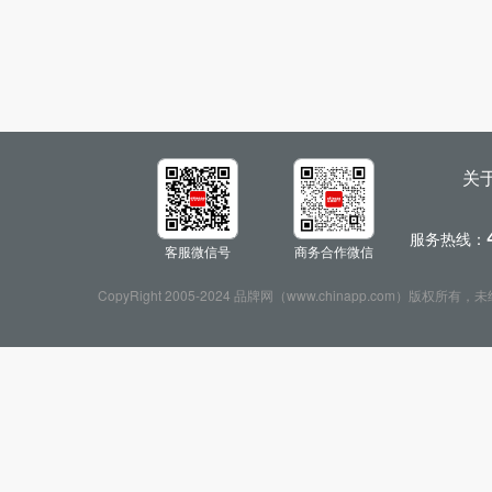
关
服务热线：
客服微信号
商务合作微信
CopyRight 2005-2024 品牌网（www.chinapp.com）版