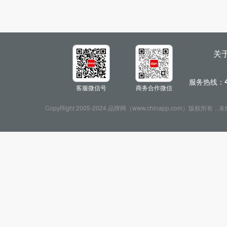
关
服务热线：
客服微信号
商务合作微信
CopyRight 2005-2024 品牌网（www.chinapp.com）版