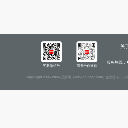
关
服务热线：
客服微信号
商务合作微信
CopyRight 2005-2024 品牌网（www.chinapp.com）版