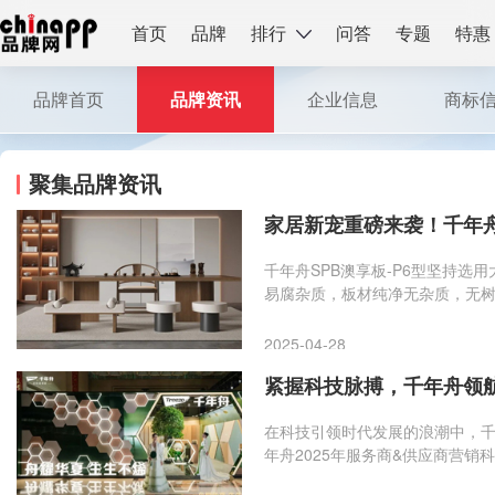
首页
品牌
排行
问答
专题
特惠
品牌首页
品牌资讯
企业信息
商标
聚集品牌资讯
家居新宠重磅来袭！千年舟
千年舟SPB澳享板-P6型坚持
易腐杂质，板材纯净无杂质，无
差异小，整体外观呈现白净靓丽，环
享板-P6型的惊艳上市，是千年
2025-04-28
紧握科技脉搏，千年舟领
在科技引领时代发展的浪潮中，千
年舟2025年服务商&供应商营
级提速。