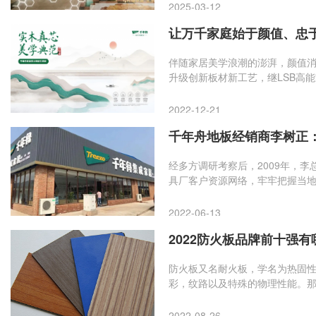
2025-03-12
让万千家庭始于颜值、忠于
伴随家居美学浪潮的澎湃，颜值
升级创新板材新工艺，继LSB高
面系列。板材一经上市，深受业内
2022-12-21
千年舟地板经销商李树正
经多方调研考察后，2009年，
具厂客户资源网络，牢牢把握当
公司的帮扶，也离不开自身的坚持
2022-06-13
2022防火板品牌前十强有
防火板又名耐火板，学名为热固
彩，纹路以及特殊的物理性能。那
者提供一些参考，防火板不错的品牌
GERMAN西德板、SOBENGRE
2022-08-26