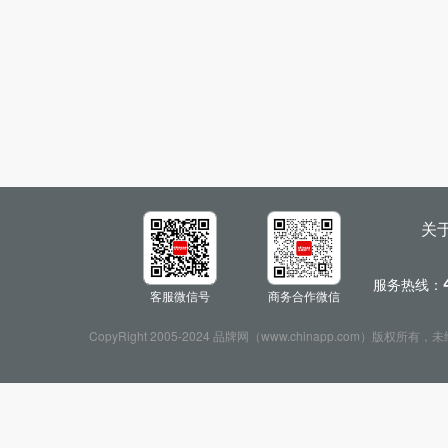
关
服务热线：
客服微信号
商务合作微信
CopyRight 2005-2024 品牌网（www.chinapp.com）版