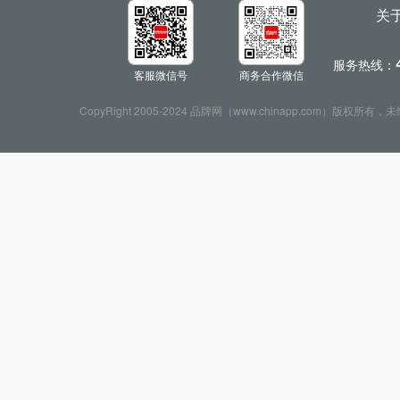
关
服务热线：
客服微信号
商务合作微信
CopyRight 2005-2024 品牌网（www.chinapp.com）版